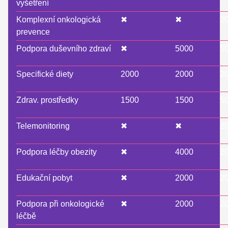
vyšetření
Komplexní onkologická
✖
✖
2
prevence
Podpora duševního zdraví
✖
5000
5
Specifické diety
2000
2000
2
Zdrav. prostředky
1500
1500
5
Telemonitoring
✖
✖
2
Podpora léčby obezity
✖
4000
2
Edukační pobyt
✖
2000
2
Podpora při onkologické
✖
2000
2
léčbě