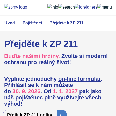
Přejít
k
hlavnímu
obsahu
Úvod
Pojištěnci
Přejděte k ZP 211
Přejděte k ZP 211
Buďte našimi hrdiny.
Zvolte si moderní
ochranu pro reálný život!
Vyplňte jednoduchý
on-line formulář
.
Přihlásit se k nám můžete
do
30. 9. 2026
. Od
1. 1. 2027
pak jako
náš pojištěnec plně využívejte všech
výhod!
Přejít k ZP 211 online