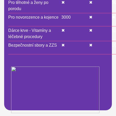
Pro těhotné a ženy po
✖
✖
5
porodu
Pro novorozence a kojence
3000
✖
✖
Dárce krve - Vitamíny a
✖
✖
5
léčebné procedury
Bezpečnostní sbory a ZZS
✖
✖
1