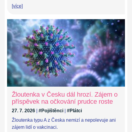
[více]
Žloutenka v Česku dál hrozí. Zájem o
příspěvek na očkování prudce roste
27. 7. 2026
|
#Pojištěnci
|
#Plátci
Žloutenka typu A z Česka nemizí a nepolevuje ani
zájem lidí o vakcinaci.