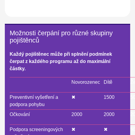
Možnosti čerpání pro různé skupiny
pojištěnců
Každý pojištěnec může při splnění podmínek
čerpat z každého programu až do maximální
částky.
Novorozenec
Dítě
Ž
Preventivní vyšetření a
✖
1500
5
podpora pohybu
Očkování
2000
2000
2
Podpora screeningových
✖
✖
5