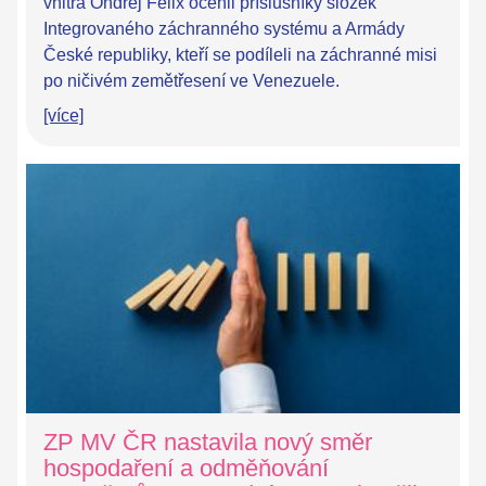
vnitra Ondřej Felix ocenil příslušníky složek
Integrovaného záchranného systému a Armády
České republiky, kteří se podíleli na záchranné misi
po ničivém zemětřesení ve Venezuele.
[více]
ZP MV ČR nastavila nový směr
hospodaření a odměňování