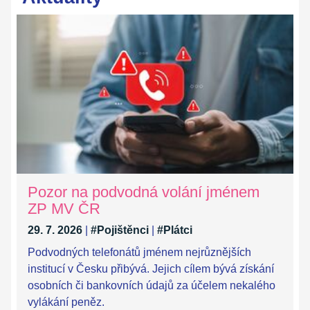
Pozor na podvodná volání jménem
ZP MV ČR
29. 7. 2026
|
#Pojištěnci
|
#Plátci
Podvodných telefonátů jménem nejrůznějších
institucí v Česku přibývá. Jejich cílem bývá získání
osobních či bankovních údajů za účelem nekalého
vylákání peněz.