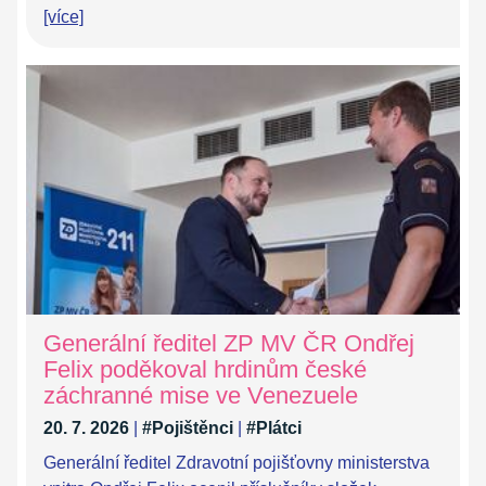
[více]
Generální ředitel ZP MV ČR Ondřej
Felix poděkoval hrdinům české
záchranné mise ve Venezuele
20. 7. 2026
|
#Pojištěnci
|
#Plátci
Generální ředitel Zdravotní pojišťovny ministerstva