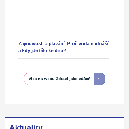
Zajímavosti o plavání: Proč voda nadnáší
a kdy jde tělo ke dnu?
Více na webu Zdraví jako vášeň
Aktuality