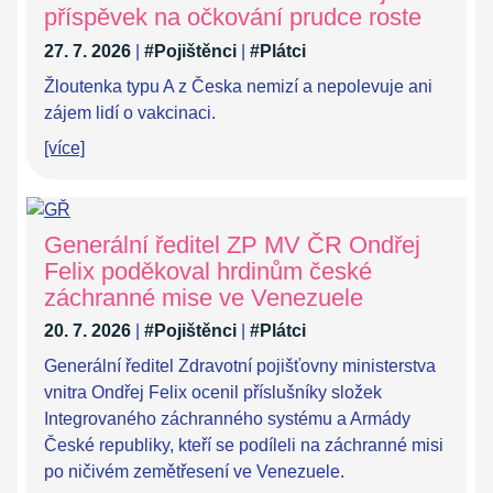
příspěvek na očkování prudce roste
27. 7. 2026
|
#Pojištěnci
|
#Plátci
Žloutenka typu A z Česka nemizí a nepolevuje ani
zájem lidí o vakcinaci.
[více]
Generální ředitel ZP MV ČR Ondřej
Felix poděkoval hrdinům české
záchranné mise ve Venezuele
20. 7. 2026
|
#Pojištěnci
|
#Plátci
Generální ředitel Zdravotní pojišťovny ministerstva
vnitra Ondřej Felix ocenil příslušníky složek
Integrovaného záchranného systému a Armády
České republiky, kteří se podíleli na záchranné misi
po ničivém zemětřesení ve Venezuele.