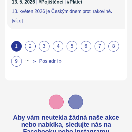
13. 5. 2026
|
#Pojištěnci
|
#Plátci
13. květen 2026 je Českým dnem proti rakovině.
[více]
1
2
3
4
5
6
7
8
…
9
››
Poslední »
Aby vám neutekla žádná naše akce
nebo nabídka,
sledujte nás na
Facebooku
nebo
Instagramu