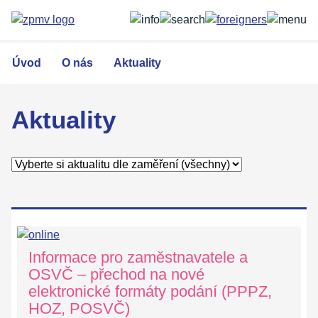
Přejít
k
hlavnímu
obsahu
Úvod
O nás
Aktuality
Aktuality
Informace pro zaměstnavatele a
OSVČ – přechod na nové
elektronické formáty podání (PPPZ,
HOZ, POSVČ)