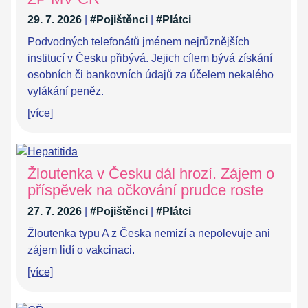
29. 7. 2026
|
#Pojištěnci
|
#Plátci
Podvodných telefonátů jménem nejrůznějších
institucí v Česku přibývá. Jejich cílem bývá získání
osobních či bankovních údajů za účelem nekalého
vylákání peněz.
[více]
Žloutenka v Česku dál hrozí. Zájem o
příspěvek na očkování prudce roste
27. 7. 2026
|
#Pojištěnci
|
#Plátci
Žloutenka typu A z Česka nemizí a nepolevuje ani
zájem lidí o vakcinaci.
[více]