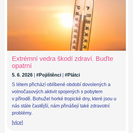
Extrémní vedra škodí zdraví. Buďte
opatrní
5. 6. 2026
|
#Pojištěnci
|
#Plátci
S létem přichází oblíbené období dovolených a
volnočasových aktivit spojených s pobytem
v přírodě. Bohužel horké tropické dny, které jsou u
nás stále častější, nám přinášejí také zdravotní
problémy.
[více]