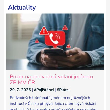
Aktuality
Pozor na podvodná volání jménem
ZP MV ČR
29. 7. 2026
|
#Pojištěnci
|
#Plátci
Podvodných telefonátů jménem nejrůznějších
institucí v Česku přibývá. Jejich cílem bývá získání
osobních či bankovních údajů za účelem nekalého