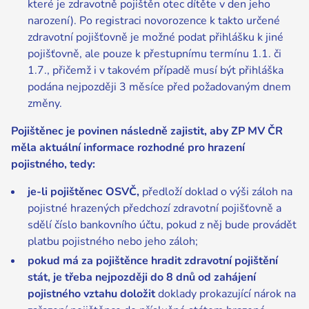
které je zdravotně pojištěn otec dítěte v den jeho
narození). Po registraci novorozence k takto určené
zdravotní pojišťovně je možné podat přihlášku k jiné
pojišťovně, ale pouze k přestupnímu termínu 1.1. či
1.7., přičemž i v takovém případě musí být přihláška
podána nejpozději 3 měsíce před požadovaným dnem
změny.
Pojištěnec je povinen následně zajistit, aby ZP MV ČR
měla aktuální informace rozhodné pro hrazení
pojistného, tedy:
je-li pojištěnec OSVČ,
předloží doklad o výši záloh na
pojistné hrazených předchozí zdravotní pojišťovně a
sdělí číslo bankovního účtu, pokud z něj bude provádět
platbu pojistného nebo jeho záloh;
pokud má za pojištěnce hradit zdravotní pojištění
stát, je třeba nejpozději do 8 dnů od zahájení
pojistného vztahu doložit
doklady prokazující nárok na