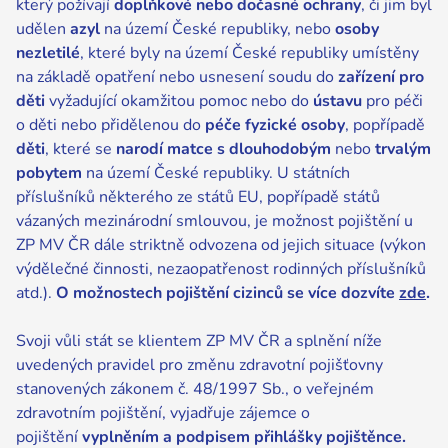
který požívají
doplňkové nebo dočasné ochrany
, či jim byl
udělen
azyl
na území České republiky, nebo
osoby
nezletilé
, které byly na území České republiky umístěny
na základě opatření nebo usnesení soudu do
zařízení pro
děti
vyžadující okamžitou pomoc nebo do
ústavu
pro péči
o děti nebo přidělenou do
péče fyzické osoby
, popřípadě
děti
, které se
narodí matce s dlouhodobým
nebo
trvalým
pobytem
na území České republiky. U státních
příslušníků některého ze států EU, popřípadě států
vázaných mezinárodní smlouvou, je možnost pojištění u
ZP MV ČR dále striktně odvozena od jejich situace (výkon
výdělečné činnosti, nezaopatřenost rodinných příslušníků
atd.).
O možnostech pojištění cizinců se více dozvíte
zde
.
Svoji vůli stát se klientem ZP MV ČR a splnění níže
uvedených pravidel pro změnu zdravotní pojišťovny
stanovených zákonem č. 48/1997 Sb., o veřejném
zdravotním pojištění, vyjadřuje zájemce o
pojištění
vyplněním a podpisem přihlášky pojištěnce.