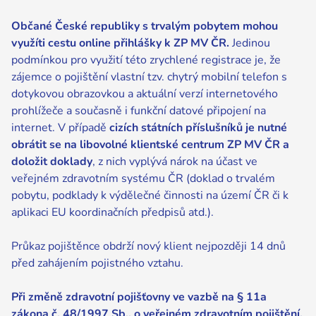
Občané České republiky s trvalým pobytem mohou
využíti cestu online přihlášky k ZP MV ČR.
Jedinou
podmínkou pro využití této zrychlené registrace je, že
zájemce o pojištění vlastní tzv. chytrý mobilní telefon s
dotykovou obrazovkou a aktuální verzí internetového
prohlížeče a současně i funkční datové připojení na
internet.
V případě
cizích státních příslušníků je nutné
obrátit se na libovolné klientské centrum ZP MV ČR a
doložit doklady
, z nich vyplývá nárok na účast ve
veřejném zdravotním systému ČR (doklad o trvalém
pobytu, podklady k výdělečné činnosti na území ČR či k
aplikaci EU koordinačních předpisů atd.).
Průkaz pojištěnce obdrží nový klient nejpozději 14 dnů
před zahájením pojistného vztahu.
Při změně zdravotní pojišťovny ve vazbě na § 11a
zákona č. 48/1997 Sb., o veřejném zdravotním pojištění,