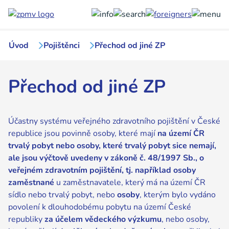
Přejít
k
hlavnímu
obsahu
Úvod
Pojištěnci
Přechod od jiné ZP
Přechod od jiné ZP
Účastny systému veřejného zdravotního pojištění v České
republice jsou povinně osoby, které mají
na území ČR
trvalý pobyt nebo osoby, které trvalý pobyt sice nemají,
ale jsou výčtově uvedeny v zákoně č. 48/1997 Sb., o
veřejném zdravotním pojištění, tj. například osoby
zaměstnané
u zaměstnavatele, který má na území ČR
sídlo nebo trvalý pobyt, nebo
osoby
, kterým bylo vydáno
povolení k dlouhodobému pobytu na území České
republiky
za účelem vědeckého výzkumu
, nebo osoby,