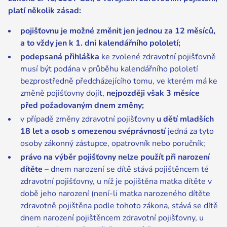
platí několik zásad:
pojišťovnu je možné změnit jen jednou za 12 měsíců,
a to vždy jen k 1. dni kalendářního pololetí;
podepsaná přihláška
ke zvolené zdravotní pojišťovně
musí být podána v průběhu kalendářního pololetí
bezprostředně předcházejícího tomu, ve kterém má ke
změně pojišťovny dojít,
nejpozději však 3 měsíce
před požadovaným dnem změny;
v případě změny zdravotní pojišťovny
u dětí mladších
18 let a osob s omezenou svéprávností
jedná za tyto
osoby zákonný zástupce, opatrovník nebo poručník;
právo na výběr pojišťovny nelze použít při narození
dítěte
– dnem narození se dítě stává pojištěncem té
zdravotní pojišťovny, u níž je pojištěna matka dítěte v
době jeho narození (není-li matka narozeného dítěte
zdravotně pojištěna podle tohoto zákona, stává se dítě
dnem narození pojištěncem zdravotní pojišťovny, u