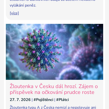
vylákání peněz.
[více]
Žloutenka v Česku dál hrozí. Zájem o
příspěvek na očkování prudce roste
27. 7. 2026
|
#Pojištěnci
|
#Plátci
Žloutenka typu A z Česka nemizí a nepolevuje ani