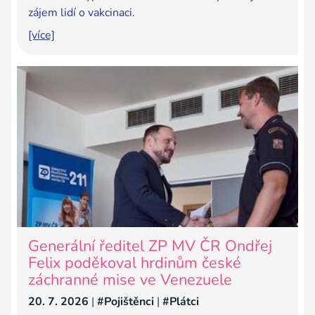
zájem lidí o vakcinaci.
[více]
Generální ředitel ZP MV ČR Ondřej
Felix poděkoval hrdinům české
záchranné mise ve Venezuele
20. 7. 2026
|
#Pojištěnci
|
#Plátci