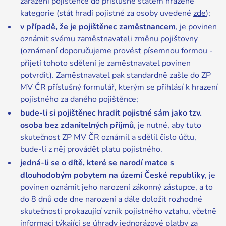
zařazení pojištěnce do příslušné státem hrazené
kategorie (stát hradí pojistné za osoby uvedené
zde
);
v případě, že je pojištěnec zaměstnancem
, je povinen
oznámit svému zaměstnavateli změnu pojišťovny
(oznámení doporučujeme provést písemnou formou -
přijetí tohoto sdělení je zaměstnavatel povinen
potvrdit). Zaměstnavatel pak standardně zašle do ZP
MV ČR příslušný formulář, kterým se přihlásí k hrazení
pojistného za daného pojištěnce;
bude-li si pojištěnec hradit pojistné sám jako tzv.
osoba bez zdanitelných příjmů
, je nutné, aby tuto
skutečnost ZP MV ČR oznámil a sdělil číslo účtu,
bude-li z něj provádět platu pojistného.
jedná-li se o dítě, které se narodí matce s
dlouhodobým pobytem na území České republiky
, je
povinen oznámit jeho narození zákonný zástupce, a to
do 8 dnů ode dne narození a dále doložit rozhodné
skutečnosti prokazující vznik pojistného vztahu, včetně
informací týkající se úhrady jednorázové platby za