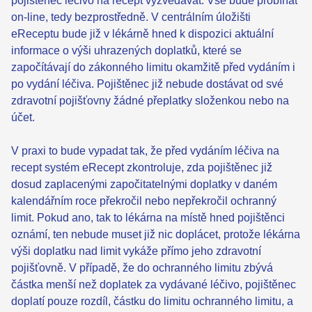
pojištěnec léčivo na recept vyzvedávat. Vše bude probíhat
on-line, tedy bezprostředně. V centrálním úložišti
eReceptu bude již v lékárně hned k dispozici aktuální
informace o výši uhrazených doplatků, které se
započítávají do zákonného limitu okamžitě před vydáním i
po vydání léčiva. Pojištěnec již nebude dostávat od své
zdravotní pojišťovny žádné přeplatky složenkou nebo na
účet.
V praxi to bude vypadat tak, že před vydáním léčiva na
recept systém eRecept zkontroluje, zda pojištěnec již
dosud zaplacenými započitatelnými doplatky v daném
kalendářním roce překročil nebo nepřekročil ochranný
limit. Pokud ano, tak to lékárna na místě hned pojištěnci
oznámí, ten nebude muset již nic doplácet, protože lékárna
výši doplatku nad limit vykáže přímo jeho zdravotní
pojišťovně. V případě, že do ochranného limitu zbývá
částka menší než doplatek za vydávané léčivo, pojištěnec
doplatí pouze rozdíl, částku do limitu ochranného limitu, a