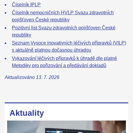
Číselník IPLP
Číselník nemocničních HVLP Svazu zdravotních
pojišťoven České republiky
Pozitivní list Svazu zdravotních pojišťoven České
republiky
Seznam Vysoce inovativních léčivých přípravků (VILP)
s aktuálně platnou dočasnou úhradou
Vykazování léčivých přípravků k úhradě dle platné
Metodiky pro pořizování a předávání dokladů
Aktualizováno 13. 7. 2026
Aktuality