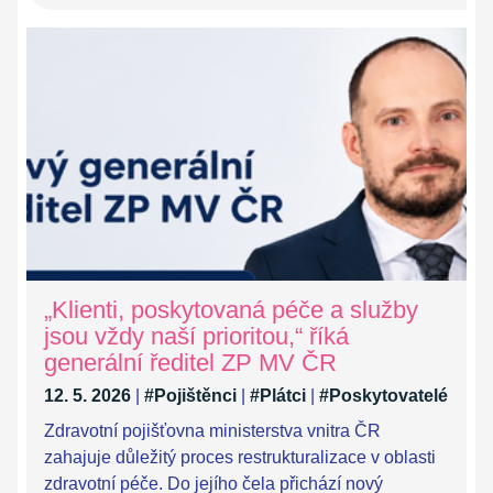
„Klienti, poskytovaná péče a služby
jsou vždy naší prioritou,“ říká
generální ředitel ZP MV ČR
12. 5. 2026
|
#Pojištěnci
|
#Plátci
|
#Poskytovatelé
Zdravotní pojišťovna ministerstva vnitra ČR
zahajuje důležitý proces restrukturalizace v oblasti
zdravotní péče. Do jejího čela přichází nový