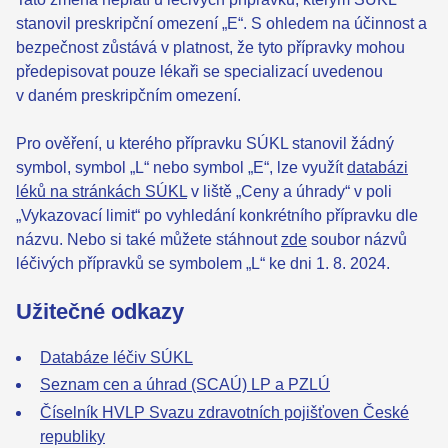
stanovil preskripční omezení „E“. S ohledem na účinnost a
bezpečnost zůstává v platnost, že tyto přípravky mohou
předepisovat pouze lékaři se specializací uvedenou
v daném preskripčním omezení.
Pro ověření, u kterého přípravku SÚKL stanovil žádný
symbol, symbol „L“ nebo symbol „E“, lze využít
databázi
léků na stránkách SÚKL
v liště „Ceny a úhrady“ v poli
„Vykazovací limit“ po vyhledání konkrétního přípravku dle
názvu. Nebo si také můžete stáhnout
zde
soubor názvů
léčivých přípravků se symbolem „L“ ke dni 1. 8. 2024.
Užitečné odkazy
Databáze léčiv SÚKL
Seznam cen a úhrad (SCAÚ) LP a PZLÚ
Číselník HVLP Svazu zdravotních pojišťoven České
republiky