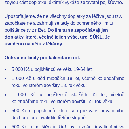
zbylou část doplatku lékárník vykáže zdravotní pojišťovně.
Upozorňujeme, že ne všechny doplatky za léčiva jsou tzv.
započitatelné a zahrnují se tedy do ochranného limitu
pojištěnce (viz níže).
Do limitu se započítávají jen
doplatky, které, včetně jejich výše, určí SÚKL. Je
uvedeno na účtu z lékárny
.
Ochranné limity pro kalendářní rok
5 000 Kč u pojištěnců ve věku 19-64 let;
1 000 Kč u dětí mladších 18 let, včetně kalendářního
roku, ve kterém dovršily 18. rok věku;
1 000 Kč u pojištěnců starších 65 let, včetně
kalendářního roku, ve kterém dovršili 65. rok věku;
500 Kč u pojištěnců, kteří jsou poživateli invalidního
důchodu pro invaliditu třetího stupně;
500 Kč u pojištěnců, kteří byli uznáni invalidními ve