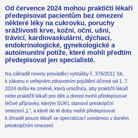
Od července 2024 mohou praktičtí lékaři
předepisovat pacientům bez omezení
některé léky na cukrovku, poruchy
srážlivosti krve, kožní, oční, ušní,
trávicí, kardiovaskulární, dýchací,
endokrinologické, gynekologické a
autoimunitní potíže, které mohli předtím
předepisovat jen specialisté.
Na základě novely prováděcí vyhlášky č. 376/2011 Sb.
k zákonu o veřejném zdravotním pojištění účinné od 1. 7.
2024 došlo ke změně, která umožnila, aby praktičtí lékaři
nebo praktičtí lékaři pro děti a dorost mohli předepisovat
léčivé přípravky, kterým SÚKL stanovil preskripční
omezení „L“, a které do té doby mohli předepisovat
k úhradě pouze lékaři se specializací uvedenou v daném
preskripčním omezení.