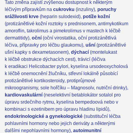
Tato změna zajistí zvýšenou dostupnost k některým
léčivým přípravkům na
cukrovku
(inzuliny),
poruchy
srážlivosti krve
(heparin sulodexid),
potíže kožní
(protizánětlivé kožní roztoky s prednisonem, antimykotikum
amoroflin, takrolimus a pimekrolimus v mastech k léčbě
dermatitidy),
oční
(oční virostatika, oční protizánětlivá
léčiva, přípravky pro léčbu glaukomu),
ušní
(protizánětlivé
ušní kapky s dexametasonem),
dýchací
(montelukast
k léčbě obstrukce dýchacích cest), trávicí (léčiva
k eradikaci Helicobacter pylori, kyselina ursodeoxycholová
k léčbě onemocnění žlučníku, střevní lokálně působící
protizánětlivé kortikosteroidy, protiprůjmové
mikroogranismy, sole hořčíku – Magnosolv, nutriční drinky),
kardiovaskulární
(neselektivní betablokátor sotalol pro
úpravu srdečního rytmu, kyselina bempedoová nebo v
kombinaci s ezetinibem pro úpravu hladinu lipidů),
endokrinologické a gynekologické
(substituční léčba
pohlavními hormony nebo jejich deriváty a některými
dalšími nepohlavními hormony),
autoimunitní