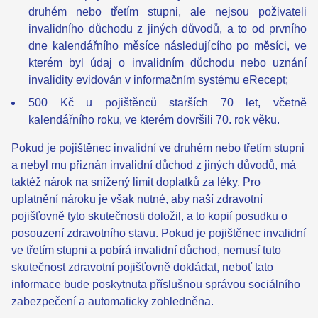
druhém nebo třetím stupni, ale nejsou poživateli
invalidního důchodu z jiných důvodů, a to od prvního
dne kalendářního měsíce následujícího po měsíci, ve
kterém byl údaj o invalidním důchodu nebo uznání
invalidity evidován v informačním systému eRecept;
500 Kč u pojištěnců starších 70 let, včetně
kalendářního roku, ve kterém dovršili 70. rok věku.
Pokud je pojištěnec invalidní ve druhém nebo třetím stupni
a nebyl mu přiznán inva­lidní důchod z jiných důvodů, má
taktéž nárok na snížený limit doplatků za léky. Pro
uplatnění nároku je však nutné, aby naší zdravotní
pojišťovně tyto skutečnosti doložil, a to kopií posudku o
posouzení zdravotního stavu. Pokud je pojištěnec invalidní
ve třetím stupni a pobírá invalidní důchod, nemusí tuto
skutečnost zdravotní pojišťovně dokládat, neboť tato
informace bude poskytnuta příslušnou správou sociálního
zabezpečení a automaticky zohledněna.