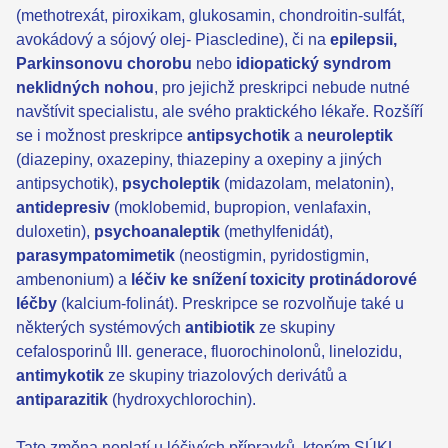
(methotrexát, piroxikam, glukosamin, chondroitin-sulfát,
avokádový a sójový olej- Piascledine), či na
epilepsii,
Parkinsonovu chorobu
nebo
idiopatický syndrom
neklidných nohou
, pro jejichž preskripci nebude nutné
navštívit specialistu, ale svého praktického lékaře. Rozšíří
se i možnost preskripce
antipsychotik
a
neuroleptik
(diazepiny, oxazepiny, thiazepiny a oxepiny a jiných
antipsychotik),
psycholeptik
(midazolam, melatonin),
antidepresiv
(moklobemid, bupropion, venlafaxin,
duloxetin),
psychoanaleptik
(methylfenidát),
parasympatomimetik
(neostigmin, pyridostigmin,
ambenonium) a
léčiv ke snížení toxicity protinádorové
léčby
(kalcium-folinát). Preskripce se rozvolňuje také u
některých systémových
antibiotik
ze skupiny
cefalosporinů III. generace, fluorochinolonů, linelozidu,
antimykotik
ze skupiny triazolových derivátů a
antiparazitik
(hydroxychlorochin).
Tato změna neplatí u léčivých přípravků, kterým SÚKL