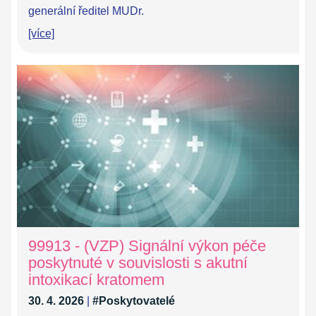
generální ředitel MUDr.
[více]
99913 - (VZP) Signální výkon péče
poskytnuté v souvislosti s akutní
intoxikací kratomem
30. 4. 2026
|
#Poskytovatelé