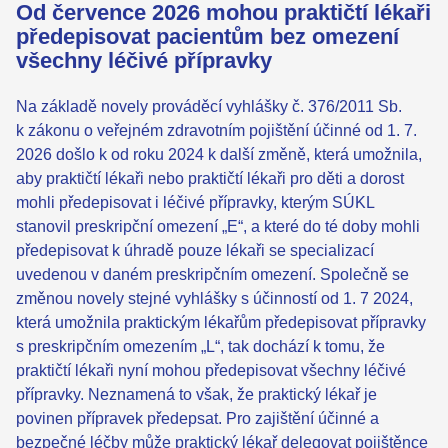
Od července 2026 mohou praktičtí lékaři
předepisovat pacientům bez omezení
všechny léčivé přípravky
Na základě novely prováděcí vyhlášky č. 376/2011 Sb.
k zákonu o veřejném zdravotním pojištění účinné od 1. 7.
2026 došlo k od roku 2024 k další změně, která umožnila,
aby praktičtí lékaři nebo praktičtí lékaři pro děti a dorost
mohli předepisovat i léčivé přípravky, kterým SÚKL
stanovil preskripční omezení „E“, a které do té doby mohli
předepisovat k úhradě pouze lékaři se specializací
uvedenou v daném preskripčním omezení. Společně se
změnou novely stejné vyhlášky s účinností od 1. 7 2024,
která umožnila praktickým lékařům předepisovat přípravky
s preskripčním omezením „L“, tak dochází k tomu, že
praktičtí lékaři nyní mohou předepisovat všechny léčivé
přípravky. Neznamená to však, že praktický lékař je
povinen přípravek předepsat. Pro zajištění účinné a
bezpečné léčby může praktický lékař delegovat pojištěnce