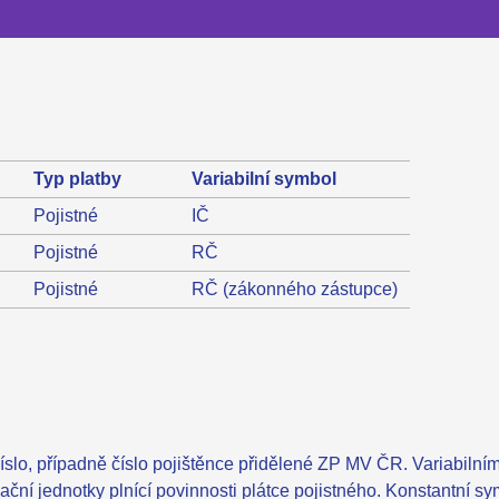
Typ platby
Variabilní symbol
Pojistné
IČ
Pojistné
RČ
Pojistné
RČ (zákonného zástupce)
lo, případně číslo pojištěnce přidělené ZP MV ČR. Variabilním
ační jednotky plnící povinnosti plátce pojistného. Konstantní sym