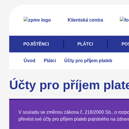
Přejít
k
Klientská centra
hlavnímu
obsahu
POJIŠTĚNCI
PLÁTCI
PO
Úvod
Plátci
Účty pro příjem plateb
Účty pro příjem plat
V souladu se změnou zákona č. 218/2000 Sb., o rozpoč
převést své účty pro příjem plateb pojistného na zdra