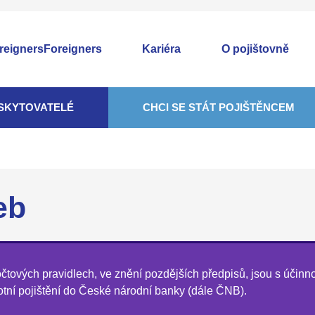
Foreigners
Kariéra
O pojištovně
SKYTOVATELÉ
CHCI SE STÁT POJIŠTĚNCEM
eb
tových pravidlech, ve znění pozdějších předpisů, jsou s účinno
votní pojištění do České národní banky (dále ČNB).