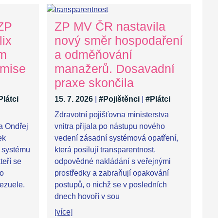
 ZP
ZP MV ČR nastavila
ix
nový směr hospodaření
ům
a odměňování
 mise
manažerů. Dosavadní
praxe skončila
Plátci
15. 7. 2026
|
#Pojištěnci
|
#Plátci
Zdravotní pojišťovna ministerstva
ra Ondřej
vnitra přijala po nástupu nového
ek
vedení zásadní systémová opatření,
 systému
která posilují transparentnost,
teří se
odpovědné nakládání s veřejnými
po
prostředky a zabraňují opakování
ezuele.
postupů, o nichž se v posledních
dnech hovoří v sou
[více]