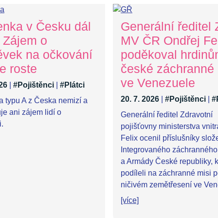
enka v Česku dál
Generální ředitel
. Zájem o
MV ČR Ondřej Fel
ěvek na očkování
poděkoval hrdin
e roste
české záchranné
ve Venezuele
026
|
#Pojištěnci
|
#Plátci
20. 7. 2026
|
#Pojištěnci
|
#
a typu A z Česka nemizí a
e ani zájem lidí o
Generální ředitel Zdravotní
.
pojišťovny ministerstva vnit
Felix ocenil příslušníky slož
Integrovaného záchranného
a Armády České republiky, k
podíleli na záchranné misi 
ničivém zemětřesení ve Ven
[více]