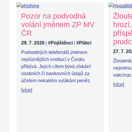
Pozor na podvodná
Žlout
volání jménem ZP MV
hrozí
ČR
přísp
prudc
29. 7. 2026
|
#Pojištěnci
|
#Plátci
27. 7. 2
Podvodných telefonátů jménem
nejrůznějších institucí v Česku
Žloutenk
přibývá. Jejich cílem bývá získání
nepolevuj
osobních či bankovních údajů za
vakcinaci
účelem nekalého vylákání peněz.
[více]
[více]