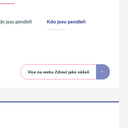
Kdo jsou pendleři
Více na webu Zdraví jako vášeň