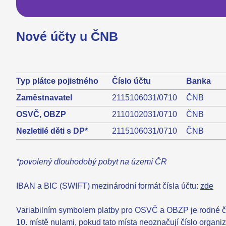
Nové účty u ČNB
Typ plátce pojistného
Číslo účtu
Banka
Zaměstnavatel
2115106031/0710
ČNB
OSVČ, OBZP
2110102031/0710
ČNB
Nezletilé děti s DP*
2115106031/0710
ČNB
*povolený dlouhodobý pobyt na území ČR
IBAN a BIC (SWIFT) mezinárodní formát čísla účtu:
zde
Variabilním symbolem platby pro OSVČ a OBZP je rodné čís
10. místě nulami, pokud tato místa neoznačují číslo organiz