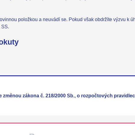
povinnou položkou a neuvádí se. Pokud však obdržíte výzvu k ú
o SS.
pokuty
e změnou zákona č. 218/2000 Sb., o rozpočtových pravidlec