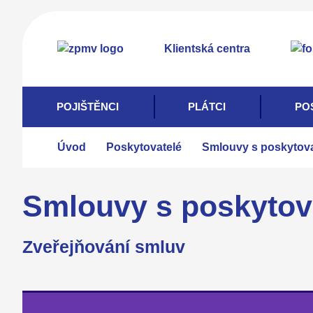
Přejít
k
Klientská centra
hlavnímu
obsahu
POJIŠTĚNCI
PLÁTCI
PO
Úvod
Poskytovatelé
Smlouvy s poskytova
Smlouvy s poskytova
Zveřejňování smluv