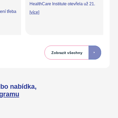
HealthCare Institute otevřela už 21.
ní třeba
[více]
Zobrazit všechny
bo nabídka,
agramu