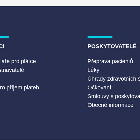
CI
POSKYTOVATELÉ
áře pro plátce
Přeprava pacientů
tnavatelé
Léky
Č
Úhrady zdravotních 
ro příjem plateb
Očkování
Smlouvy s poskytovat
Obecné informace