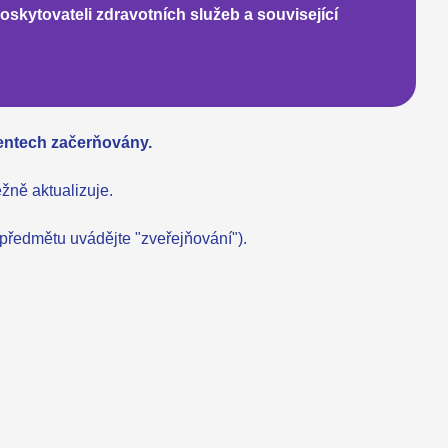
oskytovateli zdravotních služeb
a související
entech začerňovány.
ně aktualizuje.
 předmětu uvádějte "zveřejňování").