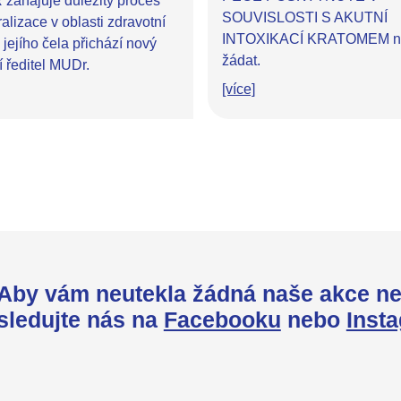
R zahajuje důležitý proces
SOUVISLOSTI S AKUTNÍ
ralizace v oblasti zdravotní
INTOXIKACÍ KRATOMEM ne
jejího čela přichází nový
žádat.
í ředitel MUDr.
[více]
Aby vám neutekla žádná naše akce ne
sledujte nás na
Facebooku
nebo
Inst