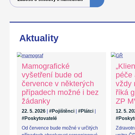
Aktuality
Mamografické
„Klie
vyšetření bude od
péče 
července v některých
vždy n
případech možné i bez
říká g
žádanky
ZP M
22. 5. 2026
|
#Pojištěnci
|
#Plátci
|
12. 5. 2
#Poskytovatelé
#Poskyt
Od července bude možné v určitých
Zdravotn