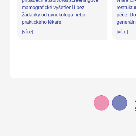
případech absolvovat screeningové
vnitra Č
mamografické vyšetření i bez
restruktu
žádanky od gynekologa nebo
péče. Do 
praktického lékaře.
generáln
[více]
[více]