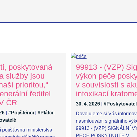
nti, poskytovaná
99913 - (VZP) Sig
a služby jsou
výkon péče posky
aší prioritou,“
v souvislosti s ak
enerální ředitel
intoxikací krato
V ČR
30. 4. 2026
|
#Poskytovatel
026
|
#Pojištěnci
|
#Plátci
|
Dovolujeme si Vás informova
ovatelé
nasmlouvání signálního vý
99913 - (VZP) SIGNÁLNÍ 
í pojišťovna ministerstva
PÉČE POSKYTNUTÉ V