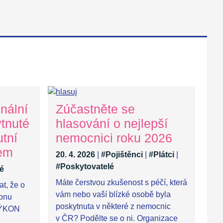
nální
Zúčastněte se
tnuté
hlasování o nejlepší
utní
nemocnici roku 2026
mem
20. 4. 2026
|
#Pojištěnci
|
#Plátci
|
#Poskytovatelé
é
Máte čerstvou zkušenost s péčí, která
t, že o
vám nebo vaší blízké osobě byla
konu
poskytnuta v některé z nemocnic
VÝKON
v ČR? Podělte se o ni. Organizace