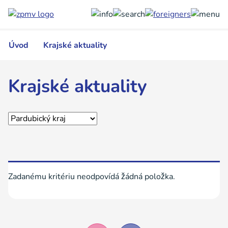
Přejít
k
hlavnímu
obsahu
Úvod
Krajské aktuality
Krajské aktuality
Zadanému kritériu neodpovídá žádná položka.