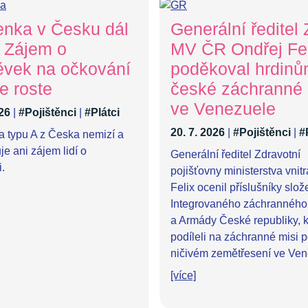
enka v Česku dál
Generální ředitel
. Zájem o
MV ČR Ondřej Fel
ěvek na očkování
poděkoval hrdin
e roste
české záchranné
ve Venezuele
026
|
#Pojištěnci
|
#Plátci
20. 7. 2026
|
#Pojištěnci
|
#
a typu A z Česka nemizí a
e ani zájem lidí o
Generální ředitel Zdravotní
.
pojišťovny ministerstva vnit
Felix ocenil příslušníky slož
Integrovaného záchranného
a Armády České republiky, k
podíleli na záchranné misi 
ničivém zemětřesení ve Ven
[více]