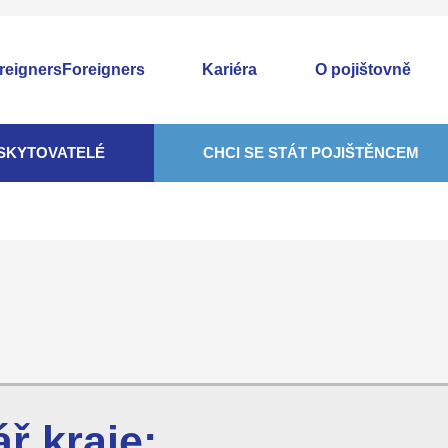
Foreigners
Kariéra
O pojištovně
SKYTOVATELÉ
CHCI SE STÁT POJIŠTĚNCEM
ř kraje: