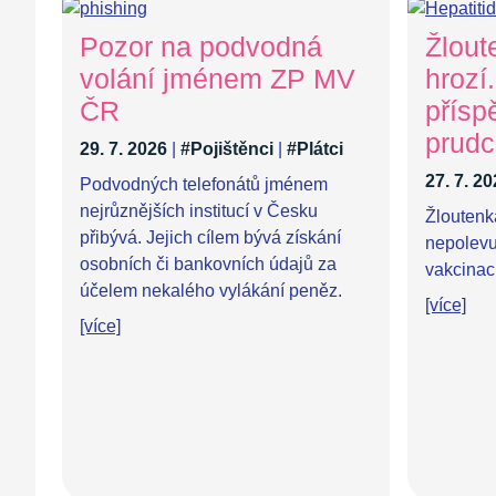
Pozor na podvodná
Žlout
volání jménem ZP MV
hrozí
ČR
přísp
prudc
29. 7. 2026
|
#Pojištěnci
|
#Plátci
27. 7. 2
Podvodných telefonátů jménem
nejrůznějších institucí v Česku
Žloutenk
přibývá. Jejich cílem bývá získání
nepolevuj
osobních či bankovních údajů za
vakcinaci
účelem nekalého vylákání peněz.
[více]
[více]