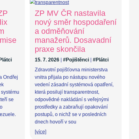
 ZP
ZP MV ČR nastavila
ix
nový směr hospodaření
ům
a odměňování
 mise
manažerů. Dosavadní
praxe skončila
Plátci
15. 7. 2026
|
#Pojištěnci
|
#Plátci
Zdravotní pojišťovna ministerstva
ra Ondřej
vnitra přijala po nástupu nového
ek
vedení zásadní systémová opatření,
 systému
která posilují transparentnost,
teří se
odpovědné nakládání s veřejnými
po
prostředky a zabraňují opakování
ezuele.
postupů, o nichž se v posledních
dnech hovoří v sou
[více]