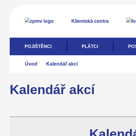
Přejít
k
Klientská centra
hlavnímu
obsahu
POJIŠTĚNCI
PLÁTCI
PO
Úvod
Kalendář akcí
Kalendář akcí
Kalendá