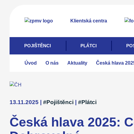
Přejít
k
Klientská centra
hlavnímu
obsahu
POJIŠTĚNCI
PLÁTCI
PO
Úvod
O nás
Aktuality
Česká hlava 202
13.11.2025
|
#Pojištěnci
|
#Plátci
Česká hlava 2025: C