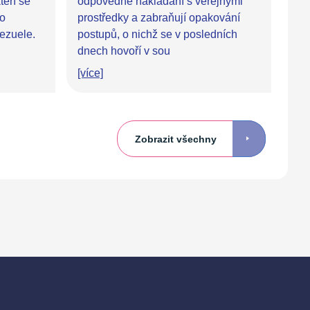
teří se
odpovědné nakládání s veřejnými
po
prostředky a zabraňují opakování
ezuele.
postupů, o nichž se v posledních
dnech hovoří v sou
[více]
Zobrazit všechny