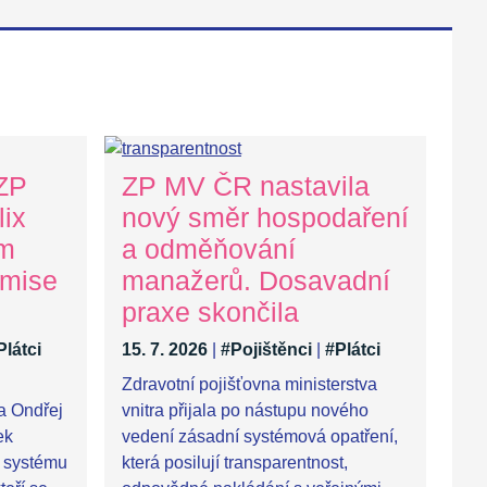
 ZP
ZP MV ČR nastavila
ix
nový směr hospodaření
ům
a odměňování
 mise
manažerů. Dosavadní
praxe skončila
Plátci
15. 7. 2026
|
#Pojištěnci
|
#Plátci
Zdravotní pojišťovna ministerstva
ra Ondřej
vnitra přijala po nástupu nového
ek
vedení zásadní systémová opatření,
 systému
která posilují transparentnost,