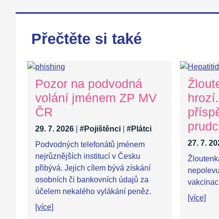
Přečtěte si také
Pozor na podvodná
Žlout
volání jménem ZP MV
hrozí
ČR
přísp
prudc
29. 7. 2026
|
#Pojištěnci
|
#Plátci
27. 7. 2
Podvodných telefonátů jménem
nejrůznějších institucí v Česku
Žloutenk
přibývá. Jejich cílem bývá získání
nepolevuj
osobních či bankovních údajů za
vakcinaci
účelem nekalého vylákání peněz.
[více]
[více]