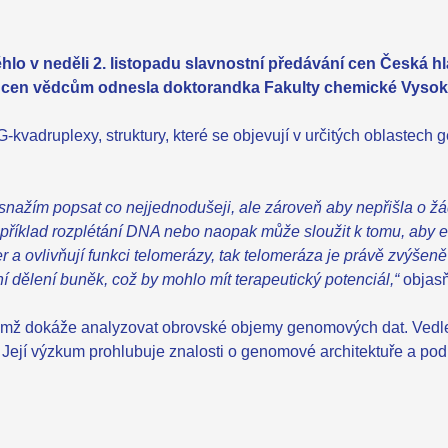
ěhlo v neděli 2. listopadu slavnostní předávání cen Česká 
ílení cen vědcům odnesla doktorandka Fakulty chemické Vys
vadruplexy, struktury, které se objevují v určitých oblastech
snažím popsat co nejjednodušeji, ale zároveň aby nepřišla o žádn
například rozplétání DNA nebo naopak může sloužit k tomu, ab
er a ovlivňují funkci telomerázy, tak telomeráza je právě zvýš
 dělení buněk, což by mohlo mít terapeutický potenciál,“
objasň
 nimž dokáže analyzovat obrovské objemy genomových dat. Vedl
u. Její výzkum prohlubuje znalosti o genomové architektuře a podp