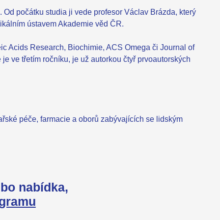
 Od počátku studia ji vede profesor Václav Brázda, který
fyzikálním ústavem Akademie věd ČR.
leic Acids Research, Biochimie, ACS Omega či Journal of
e ve třetím ročníku, je už autorkou čtyř prvoautorských
kařské péče, farmacie a oborů zabývajících se lidským
bo nabídka,
agramu