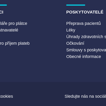
CI
POSKYTOVATELÉ
áře pro plátce
Přeprava pacientů
tnavatelé
Léky
Č
Úhrady zdravotních 
ro příjem plateb
Očkování
Smlouvy s poskytovat
Obecné informace
cookies
Sledujte nás na sociál