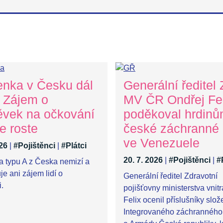
enka v Česku dál
Generální ředitel
. Zájem o
MV ČR Ondřej Fel
ěvek na očkování
poděkoval hrdin
e roste
české záchranné
ve Venezuele
026
|
#Pojištěnci
|
#Plátci
20. 7. 2026
|
#Pojištěnci
|
#
a typu A z Česka nemizí a
e ani zájem lidí o
Generální ředitel Zdravotní
.
pojišťovny ministerstva vnit
Felix ocenil příslušníky slož
Integrovaného záchranného