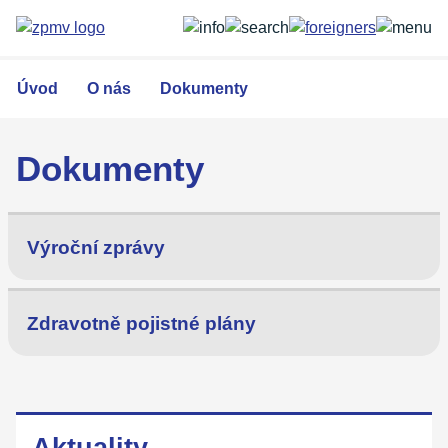
Přejít
k
hlavnímu
obsahu
Úvod
O nás
Dokumenty
Dokumenty
Výroční zprávy
Zdravotně pojistné plány