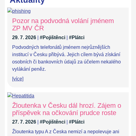
Aktuality
Pozor na podvodná volání jménem
ZP MV ČR
29. 7. 2026
|
#Pojištěnci
|
#Plátci
Podvodných telefonátů jménem nejrůznějších
institucí v Česku přibývá. Jejich cílem bývá získání
osobních či bankovních údajů za účelem nekalého
vylákání peněz.
[více]
Žloutenka v Česku dál hrozí. Zájem o
příspěvek na očkování prudce roste
27. 7. 2026
|
#Pojištěnci
|
#Plátci
Žloutenka typu A z Česka nemizí a nepolevuje ani