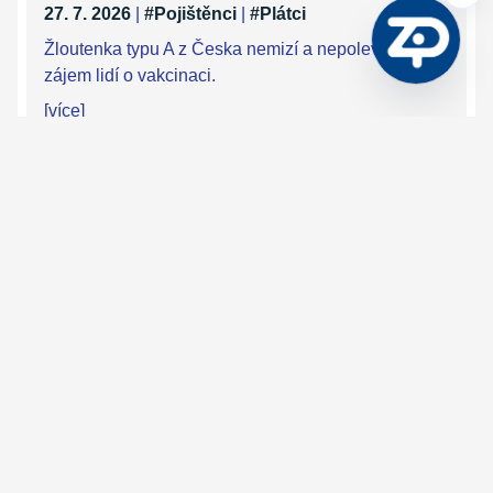
27. 7. 2026
|
#Pojištěnci
|
#Plátci
Žloutenka typu A z Česka nemizí a nepolevuje ani
zájem lidí o vakcinaci.
[více]
Generální ředitel ZP MV ČR Ondřej
Felix poděkoval hrdinům české
záchranné mise ve Venezuele
20. 7. 2026
|
#Pojištěnci
|
#Plátci
Generální ředitel Zdravotní pojišťovny ministerstva
vnitra Ondřej Felix ocenil příslušníky složek
Integrovaného záchranného systému a Armády
České republiky, kteří se podíleli na záchranné misi
po ničivém zemětřesení ve Venezuele.
[více]