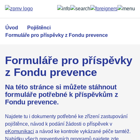
Přejít
k
hlavnímu
obsahu
Úvod
Pojištěnci
Formuláře pro příspěvky z Fondu prevence
Formuláře pro příspěvky
z Fondu prevence
Na této stránce si můžete stáhnout
formuláře potřebné k příspěvkům z
Fondu prevence.
Najdete tu i dokumenty potřebné ke zřízení zastupování
pojištěnce, návod k podání žádosti o příspěvek v
eKomunikaci
a návod ke kontrole vykázané péče tamtéž.
Nabídku všech preventivních programů najdete
zde
.