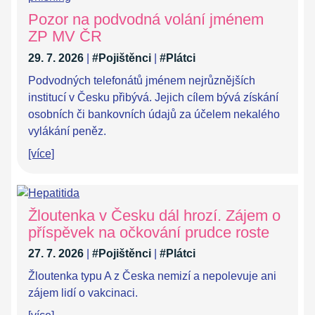
Pozor na podvodná volání jménem
ZP MV ČR
29. 7. 2026
|
#Pojištěnci
|
#Plátci
Podvodných telefonátů jménem nejrůznějších
institucí v Česku přibývá. Jejich cílem bývá získání
osobních či bankovních údajů za účelem nekalého
vylákání peněz.
[více]
Žloutenka v Česku dál hrozí. Zájem o
příspěvek na očkování prudce roste
27. 7. 2026
|
#Pojištěnci
|
#Plátci
Žloutenka typu A z Česka nemizí a nepolevuje ani
zájem lidí o vakcinaci.