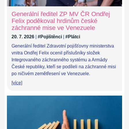
Generální ředitel ZP MV ČR Ondřej
Felix poděkoval hrdinům české
záchranné mise ve Venezuele
20. 7. 2026
|
#Pojištěnci
|
#Plátci
Generální ředitel Zdravotní pojišťovny ministerstva
vnitra Ondřej Felix ocenil příslušníky složek
Integrovaného záchranného systému a Armády
České republiky, kteří se podíleli na záchranné misi
po ničivém zemětřesení ve Venezuele.
[více]