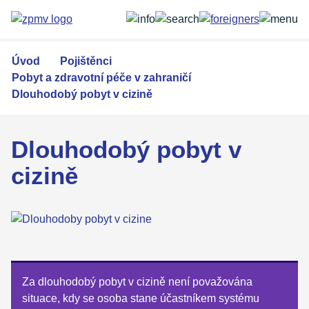
Přejít
k
hlavnímu
obsahu
Úvod
Pojištěnci
Pobyt a zdravotní péče v zahraničí
Dlouhodobý pobyt v cizině
Dlouhodobý pobyt v
cizině
Za dlouhodobý pobyt v cizině není považována
situace, kdy se osoba stane účastníkem systému