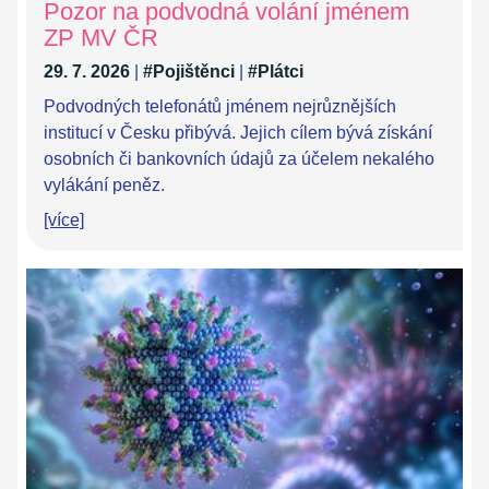
Pozor na podvodná volání jménem
ZP MV ČR
29. 7. 2026
|
#Pojištěnci
|
#Plátci
Podvodných telefonátů jménem nejrůznějších
institucí v Česku přibývá. Jejich cílem bývá získání
osobních či bankovních údajů za účelem nekalého
vylákání peněz.
[více]