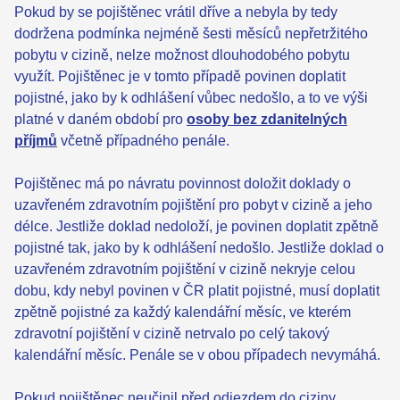
Pokud by se pojištěnec vrátil dříve a nebyla by tedy
dodržena podmínka nejméně šesti měsíců nepřetržitého
pobytu v cizině, nelze možnost dlouhodobého pobytu
využít. Pojištěnec je v tomto případě povinen doplatit
pojistné, jako by k odhlášení vůbec nedošlo, a to ve výši
platné v daném období pro
osoby bez zdanitelných
příjmů
včetně případného penále.
Pojištěnec má po návratu povinnost doložit doklady o
uzavřeném zdravotním pojištění pro pobyt v cizině a jeho
délce. Jestliže doklad nedoloží, je povinen doplatit zpětně
pojistné tak, jako by k odhlášení nedošlo. Jestliže doklad o
uzavřeném zdravotním pojištění v cizině nekryje celou
dobu, kdy nebyl povinen v ČR platit pojistné, musí doplatit
zpětně pojistné za každý kalendářní měsíc, ve kterém
zdravotní pojištění v cizině netrvalo po celý takový
kalendářní měsíc. Penále se v obou případech nevymáhá.
Pokud pojištěnec neučinil před odjezdem do ciziny