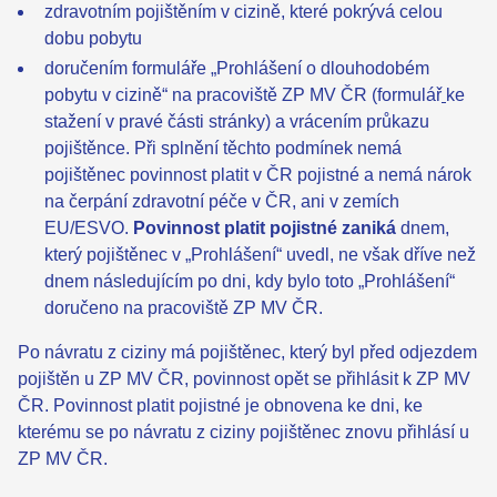
zdravotním pojištěním v cizině, které pokrývá celou
dobu pobytu
doručením formuláře „Prohlášení o dlouhodobém
pobytu v cizině“ na pracoviště ZP MV ČR (formulář
ke
stažení v pravé části stránky) a vrácením průkazu
pojištěnce. Při splnění těchto podmínek nemá
pojištěnec povinnost platit v ČR pojistné a nemá nárok
na čerpání zdravotní péče v ČR, ani v zemích
EU/ESVO.
Povinnost platit pojistné zaniká
dnem,
který pojištěnec v „Prohlášení“ uvedl, ne však dříve než
dnem následujícím po dni, kdy bylo toto „Prohlášení“
doručeno na pracoviště ZP MV ČR.
Po návratu z ciziny má pojištěnec, který byl před odjezdem
pojištěn u ZP MV ČR, povinnost opět se přihlásit k ZP MV
ČR. Povinnost platit pojistné je obnovena ke dni, ke
kterému se po návratu z ciziny pojištěnec znovu přihlásí u
ZP MV ČR.