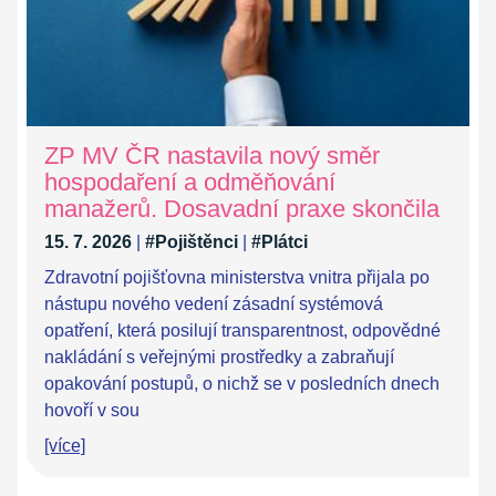
ZP MV ČR nastavila nový směr
hospodaření a odměňování
manažerů. Dosavadní praxe skončila
15. 7. 2026
|
#Pojištěnci
|
#Plátci
Zdravotní pojišťovna ministerstva vnitra přijala po
nástupu nového vedení zásadní systémová
opatření, která posilují transparentnost, odpovědné
nakládání s veřejnými prostředky a zabraňují
opakování postupů, o nichž se v posledních dnech
hovoří v sou
[více]