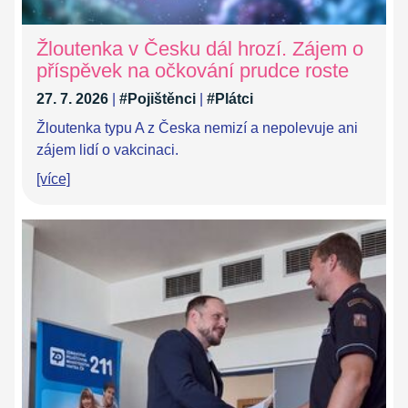
Žloutenka v Česku dál hrozí. Zájem o
příspěvek na očkování prudce roste
27. 7. 2026
|
#Pojištěnci
|
#Plátci
Žloutenka typu A z Česka nemizí a nepolevuje ani
zájem lidí o vakcinaci.
[více]