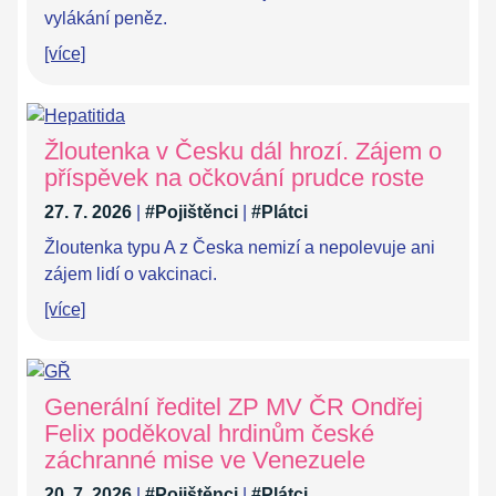
vylákání peněz.
[více]
Žloutenka v Česku dál hrozí. Zájem o
příspěvek na očkování prudce roste
27. 7. 2026
|
#Pojištěnci
|
#Plátci
Žloutenka typu A z Česka nemizí a nepolevuje ani
zájem lidí o vakcinaci.
[více]
Generální ředitel ZP MV ČR Ondřej
Felix poděkoval hrdinům české
záchranné mise ve Venezuele
20. 7. 2026
|
#Pojištěnci
|
#Plátci