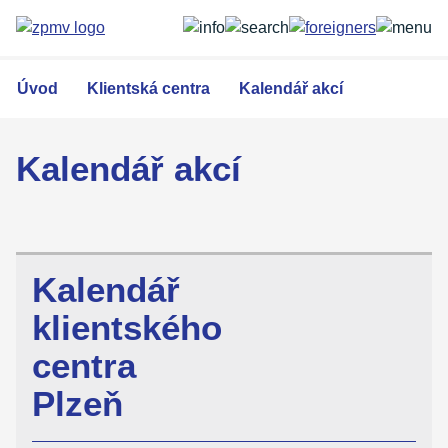
Přejít
k
hlavnímu
obsahu
Úvod
Klientská centra
Kalendář akcí
Kalendář akcí
Kalendář
klientského
centra
Plzeň