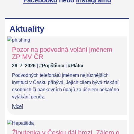
Facebooku
nebo
Instagramu
Aktuality
Pozor na podvodná volání jménem
ZP MV ČR
29. 7. 2026
|
#Pojištěnci
|
#Plátci
Podvodných telefonátů jménem nejrůznějších
institucí v Česku přibývá. Jejich cílem bývá získání
osobních či bankovních údajů za účelem nekalého
vylákání peněz.
[více]
Žloutenka v Česku dál hrozí. Zájem o