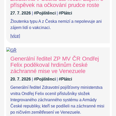
příspěvek na očkování prudce roste
27. 7. 2026
|
#Pojištěnci
|
#Plátci
Žloutenka typu A z Česka nemizí a nepolevuje ani
zájem lidí o vakcinaci.
[více]
Generální ředitel ZP MV ČR Ondřej
Felix poděkoval hrdinům české
záchranné mise ve Venezuele
20. 7. 2026
|
#Pojištěnci
|
#Plátci
Generální ředitel Zdravotní pojišťovny ministerstva
vnitra Ondřej Felix ocenil příslušníky složek
Integrovaného záchranného systému a Armády
České republiky, kteří se podíleli na záchranné misi
po ničivém zemětřesení ve Venezuele.