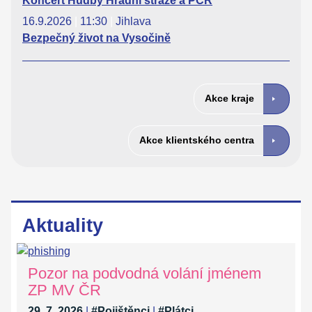
Koncert Hudby Hradní stráže a PČR
16.9.2026
|
11:30
|
Jihlava
Bezpečný život na Vysočině
Akce kraje
Akce klientského centra
Aktuality
Pozor na podvodná volání jménem
ZP MV ČR
29. 7. 2026
|
#Pojištěnci
|
#Plátci