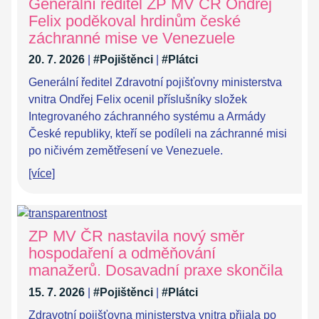
Generální ředitel ZP MV ČR Ondřej
Felix poděkoval hrdinům české
záchranné mise ve Venezuele
20. 7. 2026
|
#Pojištěnci
|
#Plátci
Generální ředitel Zdravotní pojišťovny ministerstva
vnitra Ondřej Felix ocenil příslušníky složek
Integrovaného záchranného systému a Armády
České republiky, kteří se podíleli na záchranné misi
po ničivém zemětřesení ve Venezuele.
[více]
ZP MV ČR nastavila nový směr
hospodaření a odměňování
manažerů. Dosavadní praxe skončila
15. 7. 2026
|
#Pojištěnci
|
#Plátci
Zdravotní pojišťovna ministerstva vnitra přijala po