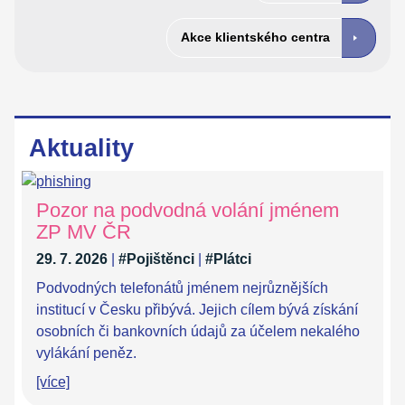
Akce klientského centra
Aktuality
Pozor na podvodná volání jménem
ZP MV ČR
29. 7. 2026
|
#Pojištěnci
|
#Plátci
Podvodných telefonátů jménem nejrůznějších
institucí v Česku přibývá. Jejich cílem bývá získání
osobních či bankovních údajů za účelem nekalého
vylákání peněz.
[více]