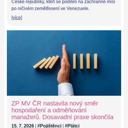
České republiky, kteří se podíleli na záchranné misi
po ničivém zemětřesení ve Venezuele.
[více]
ZP MV ČR nastavila nový směr
hospodaření a odměňování
manažerů. Dosavadní praxe skončila
15. 7. 2026
|
#Pojištěnci
|
#Plátci