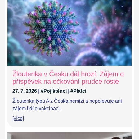
Žloutenka v Česku dál hrozí. Zájem o
příspěvek na očkování prudce roste
27. 7. 2026
|
#Pojištěnci
|
#Plátci
Žloutenka typu A z Česka nemizí a nepolevuje ani
zájem lidí o vakcinaci.
[více]