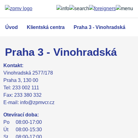
Přejít
k
hlavnímu
obsahu
Úvod
Klientská centra
Praha 3 - Vinohradská
Praha 3 - Vinohradská
Kontakt:
Vinohradská 2577/178
Praha 3, 130 00
Tel: 233 002 111
Fax: 233 380 332
E-mail: info@zpmvcr.cz
Otevírací doba:
Po
08:00-17:00
Út
08:00-15:30
St
08:00-17:00