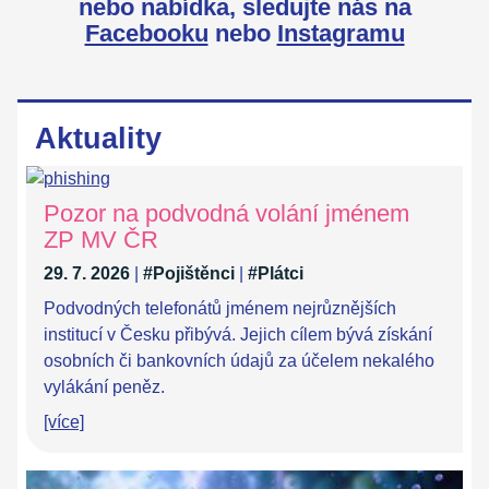
nebo nabídka,
sledujte nás na
Facebooku
nebo
Instagramu
Aktuality
Pozor na podvodná volání jménem
ZP MV ČR
29. 7. 2026
|
#Pojištěnci
|
#Plátci
Podvodných telefonátů jménem nejrůznějších
institucí v Česku přibývá. Jejich cílem bývá získání
osobních či bankovních údajů za účelem nekalého
vylákání peněz.
[více]