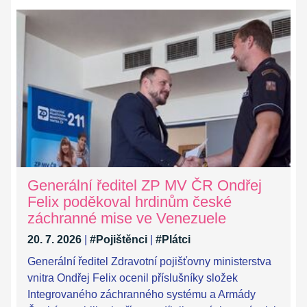
Generální ředitel ZP MV ČR Ondřej
Felix poděkoval hrdinům české
záchranné mise ve Venezuele
20. 7. 2026
|
#Pojištěnci
|
#Plátci
Generální ředitel Zdravotní pojišťovny ministerstva
vnitra Ondřej Felix ocenil příslušníky složek
Integrovaného záchranného systému a Armády