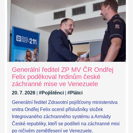
Generální ředitel ZP MV ČR Ondřej
Felix poděkoval hrdinům české
záchranné mise ve Venezuele
20. 7. 2026
|
#Pojištěnci
|
#Plátci
Generální ředitel Zdravotní pojišťovny ministerstva
vnitra Ondřej Felix ocenil příslušníky složek
Integrovaného záchranného systému a Armády
České republiky, kteří se podíleli na záchranné misi
po ničivém zemětřesení ve Venezuele.