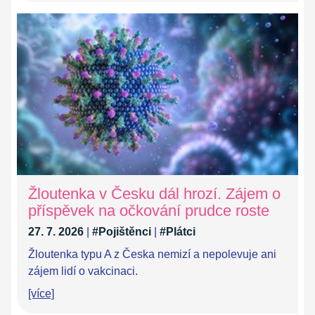
Žloutenka v Česku dál hrozí. Zájem o
příspěvek na očkování prudce roste
27. 7. 2026
|
#Pojištěnci
|
#Plátci
Žloutenka typu A z Česka nemizí a nepolevuje ani
zájem lidí o vakcinaci.
[více]