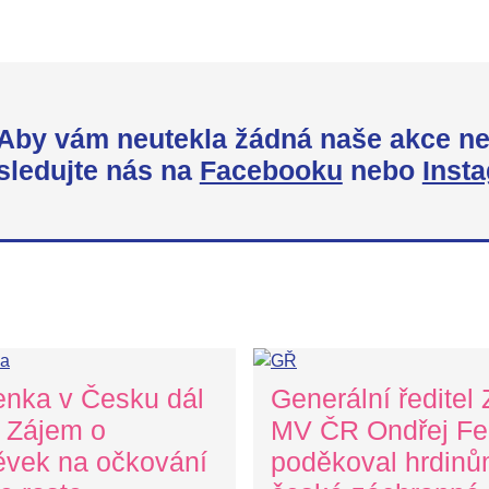
Aby vám neutekla žádná naše akce ne
sledujte nás na
Facebooku
nebo
Inst
enka v Česku dál
Generální ředitel
. Zájem o
MV ČR Ondřej Fel
ěvek na očkování
poděkoval hrdin