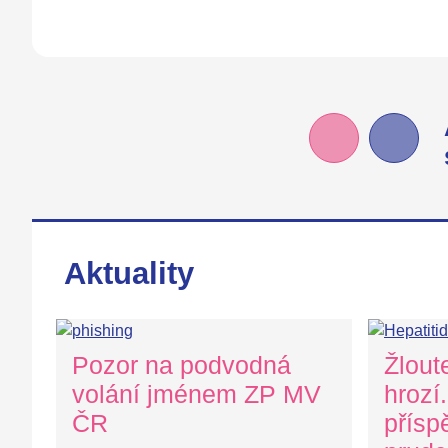
Aktuality
Pozor na podvodná
Žlout
volání jménem ZP MV
hrozí
ČR
přísp