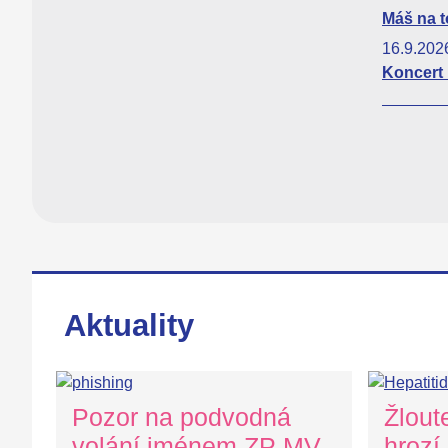
Máš na t
16.9.20
Koncert
Aktuality
Pozor na podvodná
Žlout
volání jménem ZP MV
hrozí