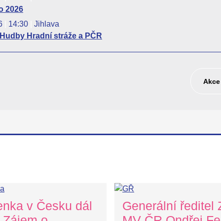
o 2026
26
|
14:30
|
Jihlava
 Hudby Hradní stráže a PČR
Akce 
enka v Česku dál
Generální ředitel
. Zájem o
MV ČR Ondřej Fel