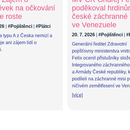
ěvek na očkování
poděkoval hrdin
e roste
české záchranné
ve Venezuele
026
|
#Pojištěnci
|
#Plátci
20. 7. 2026
|
#Pojištěnci
|
#
a typu A z Česka nemizí a
e ani zájem lidí o
Generální ředitel Zdravotní
.
pojišťovny ministerstva vnit
Felix ocenil příslušníky slož
Integrovaného záchranného
a Armády České republiky, k
podíleli na záchranné misi 
ničivém zemětřesení ve Ven
[více]