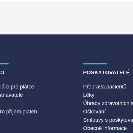
CI
POSKYTOVATELÉ
áře pro plátce
Přeprava pacientů
tnavatelé
Léky
Č
Úhrady zdravotních 
ro příjem plateb
Očkování
Smlouvy s poskytovat
Obecné informace