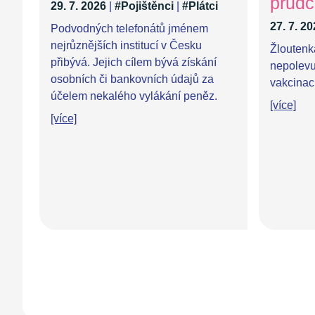
prudc
29. 7. 2026
|
#Pojištěnci
|
#Plátci
27. 7. 2
Podvodných telefonátů jménem
nejrůznějších institucí v Česku
Žloutenk
přibývá. Jejich cílem bývá získání
nepolevuj
osobních či bankovních údajů za
vakcinaci
účelem nekalého vylákání peněz.
[více]
[více]