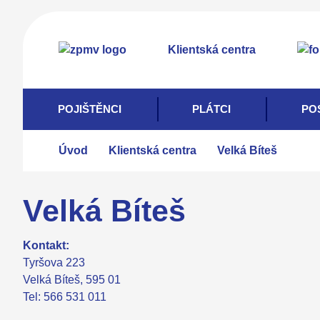
Přejít
k
Klientská centra
hlavnímu
obsahu
POJIŠTĚNCI
PLÁTCI
PO
Úvod
Klientská centra
Velká Bíteš
Velká Bíteš
Kontakt:
Tyršova 223
Velká Bíteš, 595 01
Tel: 566 531 011