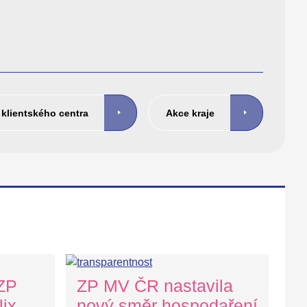
klientského centra
Akce kraje
 ZP
ZP MV ČR nastavila
ix
nový směr hospodaření