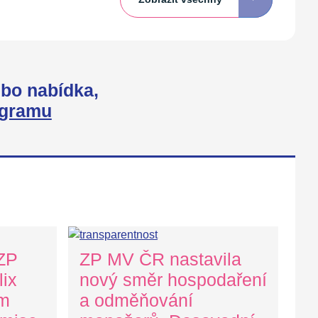
bo nabídka,
agramu
 ZP
ZP MV ČR nastavila
ix
nový směr hospodaření
ům
a odměňování