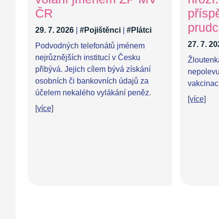
ČR
přísp
prudc
29. 7. 2026
|
#Pojištěnci
|
#Plátci
27. 7. 2
Podvodných telefonátů jménem
nejrůznějších institucí v Česku
Žloutenk
přibývá. Jejich cílem bývá získání
nepolevuj
osobních či bankovních údajů za
vakcinaci
účelem nekalého vylákání peněz.
[více]
[více]