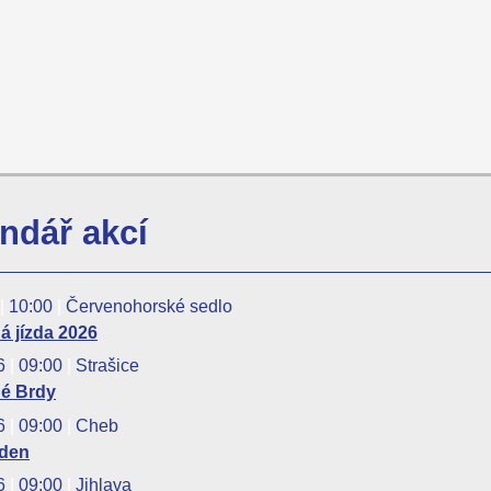
ndář akcí
|
10:00
|
Červenohorské sedlo
 jízda 2026
26
|
09:00
|
Strašice
é Brdy
26
|
09:00
|
Cheb
 den
26
|
09:00
|
Jihlava