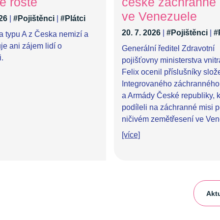
e roste
české záchranné
ve Venezuele
026
|
#Pojištěnci
|
#Plátci
20. 7. 2026
|
#Pojištěnci
|
#
a typu A z Česka nemizí a
e ani zájem lidí o
Generální ředitel Zdravotní
.
pojišťovny ministerstva vnit
Felix ocenil příslušníky slož
Integrovaného záchranného
a Armády České republiky, k
podíleli na záchranné misi 
ničivém zemětřesení ve Ven
[více]
Aktu