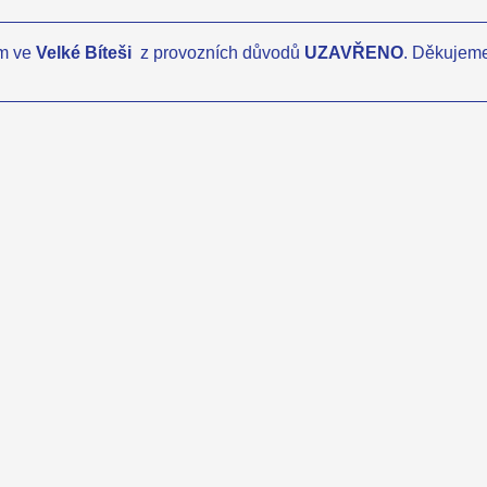
um ve
Velké Bíteši
z provozních důvodů
UZAVŘENO
. Děkujeme