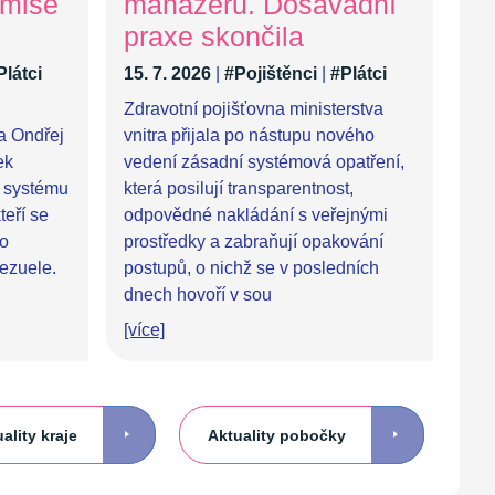
 mise
manažerů. Dosavadní
praxe skončila
Plátci
15. 7. 2026
|
#Pojištěnci
|
#Plátci
Zdravotní pojišťovna ministerstva
ra Ondřej
vnitra přijala po nástupu nového
ek
vedení zásadní systémová opatření,
 systému
která posilují transparentnost,
teří se
odpovědné nakládání s veřejnými
po
prostředky a zabraňují opakování
ezuele.
postupů, o nichž se v posledních
dnech hovoří v sou
[více]
ality kraje
Aktuality pobočky