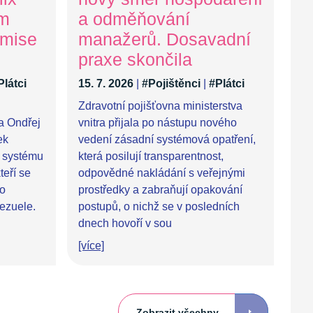
ům
a odměňování
 mise
manažerů. Dosavadní
praxe skončila
Plátci
15. 7. 2026
|
#Pojištěnci
|
#Plátci
Zdravotní pojišťovna ministerstva
ra Ondřej
vnitra přijala po nástupu nového
ek
vedení zásadní systémová opatření,
 systému
která posilují transparentnost,
teří se
odpovědné nakládání s veřejnými
po
prostředky a zabraňují opakování
ezuele.
postupů, o nichž se v posledních
dnech hovoří v sou
[více]
Zobrazit všechny