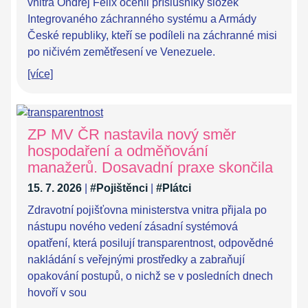
vnitra Ondřej Felix ocenil příslušníky složek
Integrovaného záchranného systému a Armády
České republiky, kteří se podíleli na záchranné misi
po ničivém zemětřesení ve Venezuele.
[více]
ZP MV ČR nastavila nový směr
hospodaření a odměňování
manažerů. Dosavadní praxe skončila
15. 7. 2026
|
#Pojištěnci
|
#Plátci
Zdravotní pojišťovna ministerstva vnitra přijala po
nástupu nového vedení zásadní systémová
opatření, která posilují transparentnost, odpovědné
nakládání s veřejnými prostředky a zabraňují
opakování postupů, o nichž se v posledních dnech
hovoří v sou