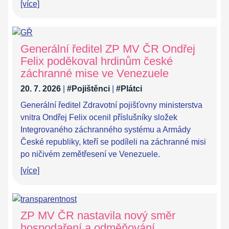
[více]
Generální ředitel ZP MV ČR Ondřej
Felix poděkoval hrdinům české
záchranné mise ve Venezuele
20. 7. 2026
|
#Pojištěnci
|
#Plátci
Generální ředitel Zdravotní pojišťovny ministerstva
vnitra Ondřej Felix ocenil příslušníky složek
Integrovaného záchranného systému a Armády
České republiky, kteří se podíleli na záchranné misi
po ničivém zemětřesení ve Venezuele.
[více]
ZP MV ČR nastavila nový směr
hospodaření a odměňování