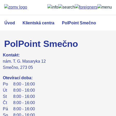
Přejít
k
hlavnímu
obsahu
Úvod
Klientská centra
PolPoint Smečno
PolPoint Smečno
Kontakt:
nám. T. G. Masaryka 12
Smečno, 273 05
Otevírací doba:
Po
8:00 - 16:00
Út
8:00 - 16:00
St
8:00 - 16:00
Čt
8:00 - 16:00
Pá
8:00 - 16:00
So
8:00 - 16:00