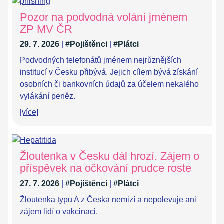
Pozor na podvodná volání jménem
ZP MV ČR
29. 7. 2026
|
#Pojištěnci
|
#Plátci
Podvodných telefonátů jménem nejrůznějších
institucí v Česku přibývá. Jejich cílem bývá získání
osobních či bankovních údajů za účelem nekalého
vylákání peněz.
[více]
Žloutenka v Česku dál hrozí. Zájem o
příspěvek na očkování prudce roste
27. 7. 2026
|
#Pojištěnci
|
#Plátci
Žloutenka typu A z Česka nemizí a nepolevuje ani
zájem lidí o vakcinaci.