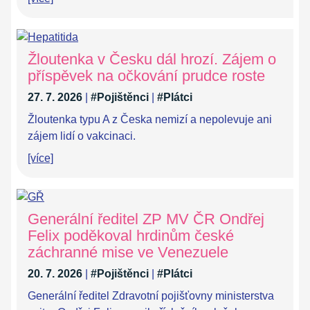
Žloutenka v Česku dál hrozí. Zájem o
příspěvek na očkování prudce roste
27. 7. 2026
|
#Pojištěnci
|
#Plátci
Žloutenka typu A z Česka nemizí a nepolevuje ani
zájem lidí o vakcinaci.
[více]
Generální ředitel ZP MV ČR Ondřej
Felix poděkoval hrdinům české
záchranné mise ve Venezuele
20. 7. 2026
|
#Pojištěnci
|
#Plátci
Generální ředitel Zdravotní pojišťovny ministerstva