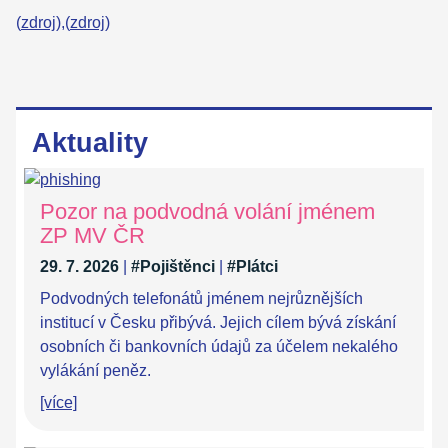
(
zdroj
),(
zdroj
)
Aktuality
Pozor na podvodná volání jménem
ZP MV ČR
29. 7. 2026
|
#Pojištěnci
|
#Plátci
Podvodných telefonátů jménem nejrůznějších
institucí v Česku přibývá. Jejich cílem bývá získání
osobních či bankovních údajů za účelem nekalého
vylákání peněz.
[více]