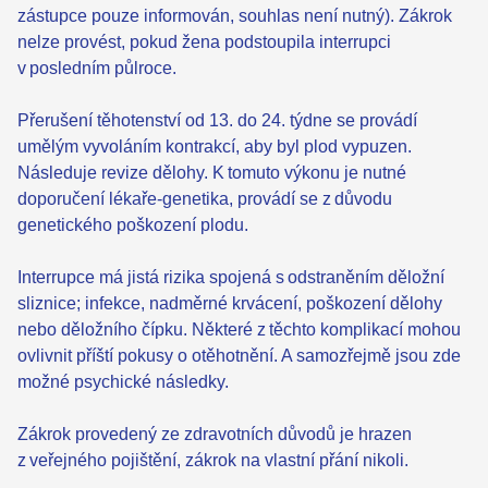
zástupce pouze informován, souhlas není nutný). Zákrok
nelze provést, pokud žena podstoupila interrupci
v posledním půlroce.
Přerušení těhotenství od 13. do 24. týdne se provádí
umělým vyvoláním kontrakcí, aby byl plod vypuzen.
Následuje revize dělohy. K tomuto výkonu je nutné
doporučení lékaře-genetika, provádí se z důvodu
genetického poškození plodu.
Interrupce má jistá rizika spojená s odstraněním děložní
sliznice; infekce, nadměrné krvácení, poškození dělohy
nebo děložního čípku. Některé z těchto komplikací mohou
ovlivnit příští pokusy o otěhotnění. A samozřejmě jsou zde
možné psychické následky.
Zákrok provedený ze zdravotních důvodů je hrazen
z veřejného pojištění, zákrok na vlastní přání nikoli.