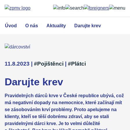
Přejít
k
hlavnímu
obsahu
Úvod
O nás
Aktuality
Darujte krev
11.8.2023
|
#Pojištěnci
|
#Plátci
Darujte krev
Pravidelných dárců krve v České republice ubývá, což
má negativní dopady na nemocnice, které začínají mít
se zásobováním krví problémy. Proto apelujeme na
klienty, kteří se těší dobrému zdraví, aby se stali
pravidelnými dárci krve. Je to velmi důležité