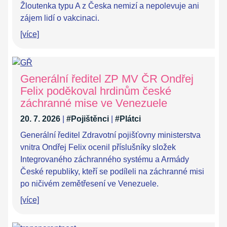
Žloutenka typu A z Česka nemizí a nepolevuje ani
zájem lidí o vakcinaci.
[více]
Generální ředitel ZP MV ČR Ondřej
Felix poděkoval hrdinům české
záchranné mise ve Venezuele
20. 7. 2026
|
#Pojištěnci
|
#Plátci
Generální ředitel Zdravotní pojišťovny ministerstva
vnitra Ondřej Felix ocenil příslušníky složek
Integrovaného záchranného systému a Armády
České republiky, kteří se podíleli na záchranné misi
po ničivém zemětřesení ve Venezuele.
[více]