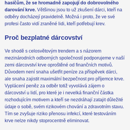
hasičům, že se hromadně zapojují do dobrovolného
darování krve.
Většinou jsou to už zkušení dárci, kteří na
odběry docházejí pravidelně. Možná i proto, že ve své
profesi často vidí zraněné lidi, kteří potřebují krev.
Proč bezplatné dárcovství
Ve shodě s celosvětovým trendem a s názorem
mezinárodních odborných společností podporujeme v naší
zemi dárcovství krve oproštěné od finančních motivů.
Důvodem není snaha ušetřit peníze za příspěvek dárci,
ale snaha zajistit maximální bezpečnost pro příjemce krve.
Vyplácení peněz za odběr totiž vyvolává zájem o
dárcovství u lidí, pro které je i nevelká finanční částka
rozhodujícím motivem a kteří se nezdráhají zatajit důležité
údaje o sobě, svém rizikovém chování a zdravotním stavu.
Tím se zvyšuje riziko přenosu infekcí, které testováním
krve nelze nikdy stoprocentně eliminovat.