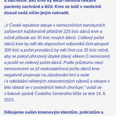
a šlechetné. Bez krve by lékaři nemohli některé
pacienty zachránit a léčit. Krev se totiž v medicíně
dosud nedá ničím jiným nahradit.
„V České republice daruje v nemocničních transfuzních
zařízeních každoročně přibližně 225 tisíc dárců krve a
ročně přibude asi 30 tisíc nových dárců. Celkový počet
dárců krve by měl dle doporučení odborníků činit alespoň
300 tisíc a počet prvodárců by měl činit cca 35 tisíc ročně,
aby se pokryl přirozený úbytek (daný věkem či nemocemi)
a posílil se celkový počet dárců. Podle průzkumu mezi
nemocnicemi se již nedostatečnost počtu dárců krve
negativně projevuje na zásobování krví a vede
i k odkládání některých zdravotnických výkonů a situace v
této oblasti se v posledních letech zhoršuje,“
uvádí se
v tiskové zprávě Českého červeného kříže ze dne 14. 6.
2023.
Děkujeme našim kmenovým klientům, policistům a