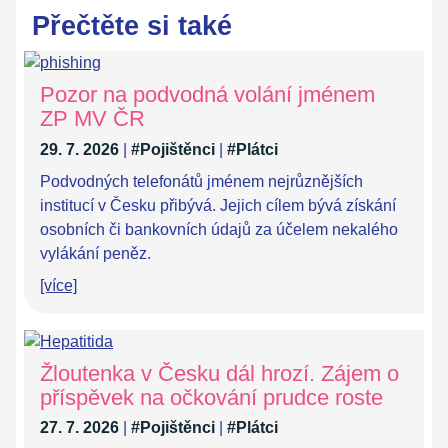
Přečtěte si také
Pozor na podvodná volání jménem
ZP MV ČR
29. 7. 2026
|
#Pojištěnci
|
#Plátci
Podvodných telefonátů jménem nejrůznějších
institucí v Česku přibývá. Jejich cílem bývá získání
osobních či bankovních údajů za účelem nekalého
vylákání peněz.
[více]
Žloutenka v Česku dál hrozí. Zájem o
příspěvek na očkování prudce roste
27. 7. 2026
|
#Pojištěnci
|
#Plátci