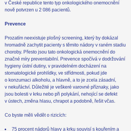
v České republice tento typ onkologického onemocnění
nově potvrzen u 2 086 pacientů.
Prevence
Prozatím neexistuje plošný screening, který by dokázal
hromadně zachytit pacienty s těmito nádory v raném stadiu
choroby. Přesto jsou tato onkologická onemocnění do
značné míry preventabilní. Prevence spočívá v dodržování
hygieny ústní dutiny, v pravidelném docházení na
stomatologické prohlídky, ve střídmosti, pokud jde
o konzumaci alkoholu, a hlavně, a to je zcela zásadní,
v nekuřáctví. Důležité je veškeré varovné příznaky, jako
jsou bolesti v krku nebo při polykání, nehojící se defekt
v ústech, změna hlasu, chrapot a podobně, řešit včas.
Co byste měli vědět o rizicích:
75 procent nádorů hlavy a krku souvisí s kouřením a