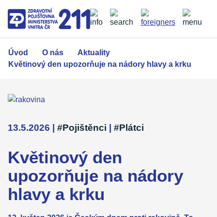
Přejít
k
hlavnímu
obsahu
Úvod
O nás
Aktuality
Květinový den upozorňuje na nádory hlavy a krku
13.5.2026
|
#Pojištěnci
|
#Plátci
Květinový den
upozorňuje na nádory
hlavy a krku