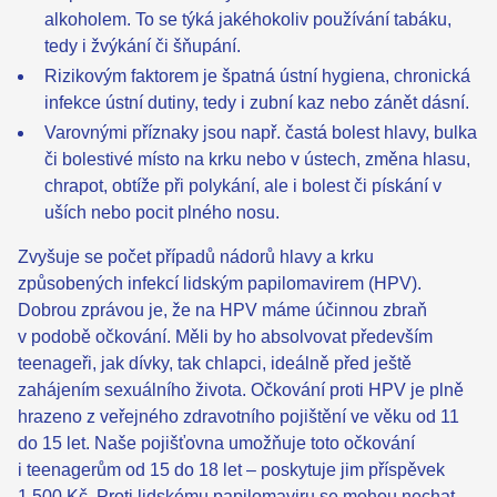
alkoholem. To se týká jakéhokoliv používání tabáku,
tedy i žvýkání či šňupání.
Rizikovým faktorem je špatná ústní hygiena, chronická
infekce ústní dutiny, tedy i zubní kaz nebo zánět dásní.
Varovnými příznaky jsou např. častá bolest hlavy, bulka
či bolestivé místo na krku nebo v ústech, změna hlasu,
chrapot, obtíže při polykání, ale i bolest či pískání v
uších nebo pocit plného nosu.
Zvyšuje se počet případů nádorů hlavy a krku
způsobených infekcí lidským papilomavirem (HPV).
Dobrou zprávou je, že na HPV máme účinnou zbraň
v podobě očkování. Měli by ho absolvovat především
teenageři, jak dívky, tak chlapci, ideálně před ještě
zahájením sexuálního života. Očkování proti HPV je plně
hrazeno z veřejného zdravotního pojištění ve věku od 11
do 15 let. Naše pojišťovna umožňuje toto očkování
i teenagerům od 15 do 18 let – poskytuje jim příspěvek
1 500 Kč. Proti lidskému papilomaviru se mohou nechat