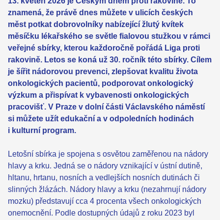
13. květen 2026 je Českým dnem proti rakovině. To
znamená, že právě dnes můžete v ulicích českých
měst potkat dobrovolníky nabízející žlutý kvítek
měsíčku lékařského se světle fialovou stužkou v rámci
veřejné sbírky, kterou každoročně pořádá Liga proti
rakovině. Letos se koná už 30. ročník této sbírky. Cílem
je šířit nádorovou prevenci, zlepšovat kvalitu života
onkologických pacientů, podporovat onkologický
výzkum a přispívat k vybavenosti onkologických
pracovišť. V Praze v dolní části Václavského náměstí
si můžete užít edukační a v odpoledních hodinách
i kulturní program.
Letošní sbírka je spojena s osvětou zaměřenou na nádory
hlavy a krku. Jedná se o nádory vznikající v ústní dutině,
hltanu, hrtanu, nosních a vedlejších nosních dutinách či
slinných žlázách. Nádory hlavy a krku (nezahrnují nádory
mozku) představují cca 4 procenta všech onkologických
onemocnění. Podle dostupných údajů z roku 2023 byl