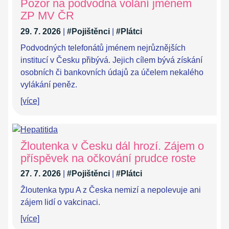
Pozor na podvodná volání jménem
ZP MV ČR
29. 7. 2026
|
#Pojištěnci
|
#Plátci
Podvodných telefonátů jménem nejrůznějších
institucí v Česku přibývá. Jejich cílem bývá získání
osobních či bankovních údajů za účelem nekalého
vylákání peněz.
[více]
Žloutenka v Česku dál hrozí. Zájem o
příspěvek na očkování prudce roste
27. 7. 2026
|
#Pojištěnci
|
#Plátci
Žloutenka typu A z Česka nemizí a nepolevuje ani
zájem lidí o vakcinaci.
[více]