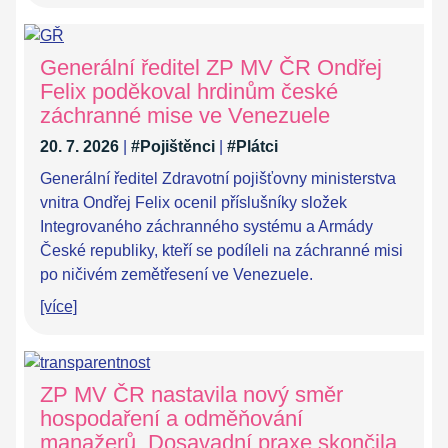
Generální ředitel ZP MV ČR Ondřej
Felix poděkoval hrdinům české
záchranné mise ve Venezuele
20. 7. 2026
|
#Pojištěnci
|
#Plátci
Generální ředitel Zdravotní pojišťovny ministerstva
vnitra Ondřej Felix ocenil příslušníky složek
Integrovaného záchranného systému a Armády
České republiky, kteří se podíleli na záchranné misi
po ničivém zemětřesení ve Venezuele.
[více]
ZP MV ČR nastavila nový směr
hospodaření a odměňování
manažerů. Dosavadní praxe skončila