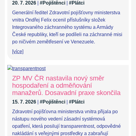
20. 7. 2026
|
#Pojištěnci
|
#Plátci
Generální ředitel Zdravotní pojišťovny ministerstva
vnitra Ondřej Felix ocenil příslušníky složek
Integrovaného záchranného systému a Armády
České republiky, kteří se podíleli na záchranné misi
po ničivém zemětřesení ve Venezuele.
[více]
ZP MV ČR nastavila nový směr
hospodaření a odměňování
manažerů. Dosavadní praxe skončila
15. 7. 2026
|
#Pojištěnci
|
#Plátci
Zdravotní pojišťovna ministerstva vnitra přijala po
nástupu nového vedení zásadní systémová
opatření, která posilují transparentnost, odpovědné
nakládání s veřejnými prostředky a zabraňují