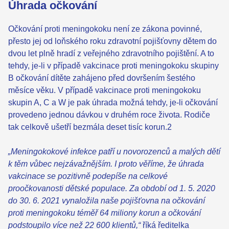
Úhrada očkování
Očkování proti meningokoku není ze zákona povinné,
přesto jej od loňského roku zdravotní pojišťovny dětem do
dvou let plně hradí z veřejného zdravotního pojištění. A to
tehdy, je-li v případě vakcinace proti meningokoku skupiny
B očkování dítěte zahájeno před dovršením šestého
měsíce věku. V případě vakcinace proti meningokoku
skupin A, C a W je pak úhrada možná tehdy, je-li očkování
provedeno jednou dávkou v druhém roce života. Rodiče
tak celkově ušetří bezmála deset tisíc korun.2
„Meningokokové infekce patří u novorozenců a malých dětí
k těm vůbec nejzávažnějším. I proto věříme, že úhrada
vakcinace se pozitivně podepíše na celkové
proočkovanosti dětské populace. Za období od 1. 5. 2020
do 30. 6. 2021 vynaložila naše pojišťovna na očkování
proti meningokoku téměř 64 miliony korun a očkování
podstoupilo více než 22 600 klientů,“
říká ředitelka