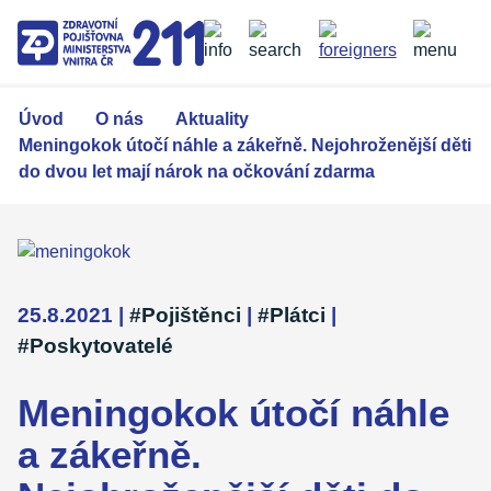
Přejít
k
hlavnímu
obsahu
Úvod
O nás
Aktuality
Meningokok útočí náhle a zákeřně. Nejohroženější děti
do dvou let mají nárok na očkování zdarma
25.8.2021
|
#Pojištěnci
|
#Plátci
|
#Poskytovatelé
Meningokok útočí náhle
a zákeřně.