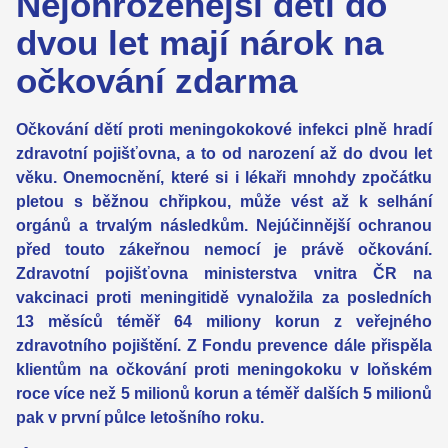
Nejohroženější děti do
dvou let mají nárok na
očkování zdarma
Očkování dětí proti meningokokové infekci plně hradí
zdravotní pojišťovna, a to od narození až do dvou let
věku. Onemocnění, které si i lékaři mnohdy zpočátku
pletou s běžnou chřipkou, může vést až k selhání
orgánů a trvalým následkům. Nejúčinnější ochranou
před touto zákeřnou nemocí je právě očkování.
Zdravotní pojišťovna ministerstva vnitra ČR na
vakcinaci proti meningitidě vynaložila za posledních
13 měsíců téměř 64 miliony korun z veřejného
zdravotního pojištění. Z Fondu prevence dále přispěla
klientům na očkování proti meningokoku v loňském
roce více než 5 milionů korun a téměř dalších 5 milionů
pak v první půlce letošního roku.