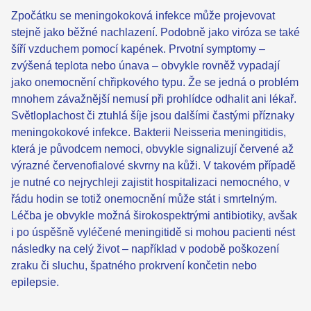
Zpočátku se meningokoková infekce může projevovat
stejně jako běžné nachlazení. Podobně jako viróza se také
šíří vzduchem pomocí kapének. Prvotní symptomy –
zvýšená teplota nebo únava – obvykle rovněž vypadají
jako onemocnění chřipkového typu. Že se jedná o problém
mnohem závažnější nemusí při prohlídce odhalit ani lékař.
Světloplachost či ztuhlá šíje jsou dalšími častými příznaky
meningokokové infekce. Bakterii Neisseria meningitidis,
která je původcem nemoci, obvykle signalizují červené až
výrazné červenofialové skvrny na kůži. V takovém případě
je nutné co nejrychleji zajistit hospitalizaci nemocného, v
řádu hodin se totiž onemocnění může stát i smrtelným.
Léčba je obvykle možná širokospektrými antibiotiky, avšak
i po úspěšně vyléčené meningitidě si mohou pacienti nést
následky na celý život – například v podobě poškození
zraku či sluchu, špatného prokrvení končetin nebo
epilepsie.