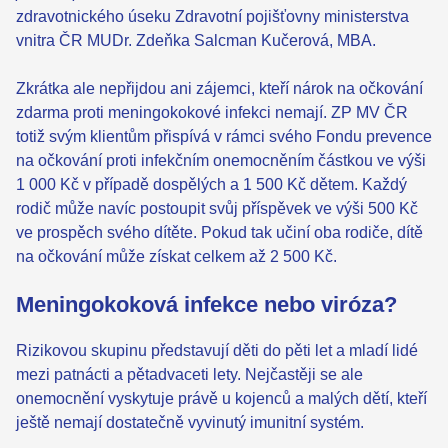
zdravotnického úseku Zdravotní pojišťovny ministerstva
vnitra ČR MUDr. Zdeňka Salcman Kučerová, MBA.
Zkrátka ale nepřijdou ani zájemci, kteří nárok na očkování
zdarma proti meningokokové infekci nemají. ZP MV ČR
totiž svým klientům přispívá v rámci svého Fondu prevence
na očkování proti infekčním onemocněním částkou ve výši
1 000 Kč v případě dospělých a 1 500 Kč dětem. Každý
rodič může navíc postoupit svůj příspěvek ve výši 500 Kč
ve prospěch svého dítěte. Pokud tak učiní oba rodiče, dítě
na očkování může získat celkem až 2 500 Kč.
Meningokoková infekce nebo viróza?
Rizikovou skupinu představují děti do pěti let a mladí lidé
mezi patnácti a pětadvaceti lety. Nejčastěji se ale
onemocnění vyskytuje právě u kojenců a malých dětí, kteří
ještě nemají dostatečně vyvinutý imunitní systém.