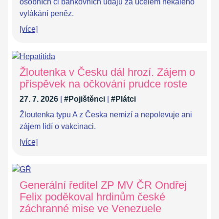
osobních či bankovních údajů za účelem nekalého
vylákání peněz.
[více]
Žloutenka v Česku dál hrozí. Zájem o
příspěvek na očkování prudce roste
27. 7. 2026
|
#Pojištěnci
|
#Plátci
Žloutenka typu A z Česka nemizí a nepolevuje ani
zájem lidí o vakcinaci.
[více]
Generální ředitel ZP MV ČR Ondřej
Felix poděkoval hrdinům české
záchranné mise ve Venezuele