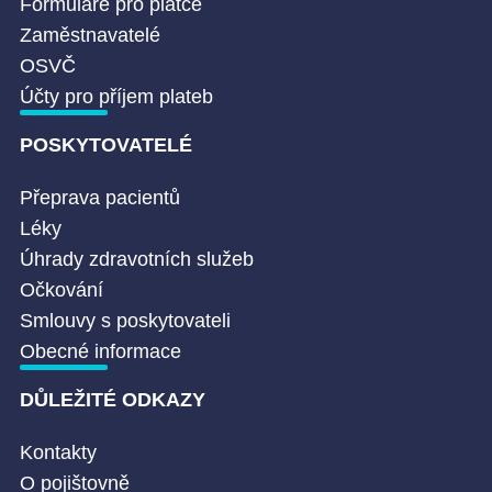
Formuláře pro plátce
Zaměstnavatelé
OSVČ
Účty pro příjem plateb
POSKYTOVATELÉ
Přeprava pacientů
Léky
Úhrady zdravotních služeb
Očkování
Smlouvy s poskytovateli
Obecné informace
DŮLEŽITÉ ODKAZY
Kontakty
O pojištovně