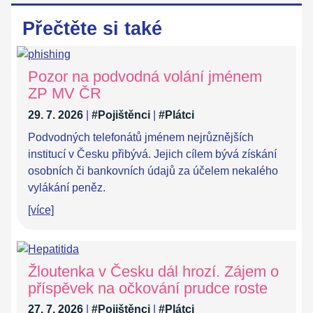
Přečtěte si také
Pozor na podvodná volání jménem
ZP MV ČR
29. 7. 2026
|
#Pojištěnci
|
#Plátci
Podvodných telefonátů jménem nejrůznějších
institucí v Česku přibývá. Jejich cílem bývá získání
osobních či bankovních údajů za účelem nekalého
vylákání peněz.
[více]
Žloutenka v Česku dál hrozí. Zájem o
příspěvek na očkování prudce roste
27. 7. 2026
|
#Pojištěnci
|
#Plátci