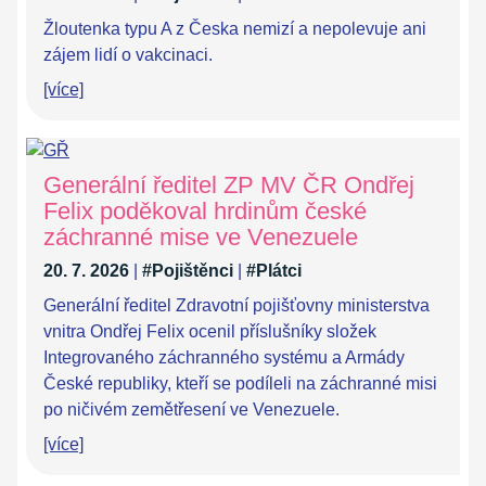
Žloutenka typu A z Česka nemizí a nepolevuje ani
zájem lidí o vakcinaci.
[více]
Generální ředitel ZP MV ČR Ondřej
Felix poděkoval hrdinům české
záchranné mise ve Venezuele
20. 7. 2026
|
#Pojištěnci
|
#Plátci
Generální ředitel Zdravotní pojišťovny ministerstva
vnitra Ondřej Felix ocenil příslušníky složek
Integrovaného záchranného systému a Armády
České republiky, kteří se podíleli na záchranné misi
po ničivém zemětřesení ve Venezuele.
[více]