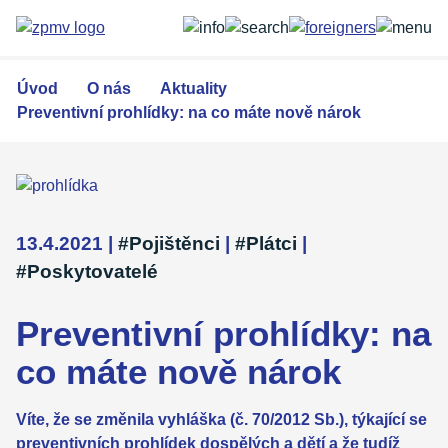
Přejít
k
hlavnímu
obsahu
Úvod
O nás
Aktuality
Preventivní prohlídky: na co máte nově nárok
13.4.2021
|
#Pojištěnci
|
#Plátci
|
#Poskytovatelé
Preventivní prohlídky: na
co máte nově nárok
Víte, že se změnila vyhláška (č. 70/2012 Sb.), týkající se
preventivních prohlídek dospělých a dětí a že tudíž