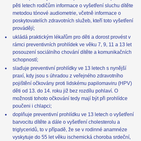
pěti letech rodičům informace o vyšetření sluchu dítěte
metodou tónové audiometrie, včetně informace o
poskytovatelích zdravotních služeb, kteří toto vyšetření
provádějí;
ukládá praktickým lékařům pro děti a dorost provést v
rámci preventivních prohlídek ve věku 7, 9, 11 a 13 let
posouzení sociálního chování dítěte a komunikačních
schopností;
slaďuje preventivní prohlídky ve 13 letech s nynější
praxí, kdy jsou s úhradou z veřejného zdravotního
pojištění očkovány proti lidskému papilomaviru (HPV)
děti od 13. do 14. roku již bez rozdílu pohlaví. O
možnosti tohoto očkování tedy mají být při prohlídce
poučeni i chlapci;
doplňuje preventivní prohlídku ve 13 letech o vyšetření
barvocitu dítěte a dále o vyšetření cholesterolu a
triglyceridů, to v případě, že se v rodinné anamnéze
vyskytuje do 55 let věku ischemická choroba srdeční,