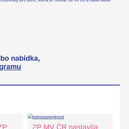
bo nabídka,
agramu
 ZP
ZP MV ČR nastavila