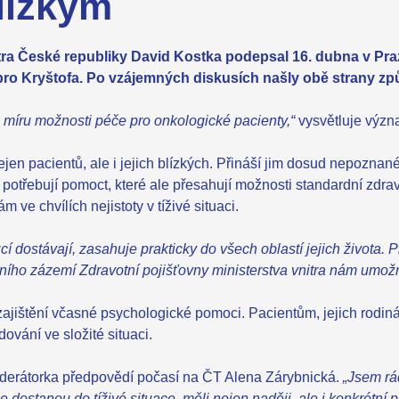
blízkým
nitra České republiky David Kostka podepsal 16. dubna v P
o Kryštofa. Po vzájemných diskusích našly obě strany způso
 míru možnosti péče pro onkologické pacienty,“
vysvětluje význ
en pacientů, ale i jejich blízkých. Přináší jim dosud nepoznané
i potřebují pomoct, které ale přesahují možnosti standardní zdra
ve chvílích nejistoty v tíživé situaci.
lízcí dostávají, zasahuje prakticky do všech oblastí jejich živo
ho zázemí Zdravotní pojišťovny ministerstva vnitra nám umožní 
 zajištění včasné psychologické pomoci. Pacientům, jejich rodi
ování ve složité situaci.
erátorka předpovědí počasí na ČT Alena Zárybnická.
„Jsem rá
í se dostanou do tíživé situace, měli nejen naději, ale i konkrétní 