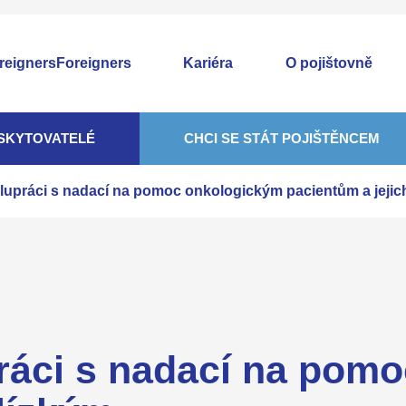
Foreigners
Kariéra
O pojištovně
SKYTOVATELÉ
CHCI SE STÁT POJIŠTĚNCEM
olupráci s nadací na pomoc onkologickým pacientům a jejic
práci s nadací na pom