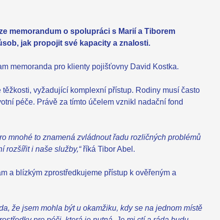
raze memorandum o spolupráci s Marií a Tiborem
b, jak propojit své kapacity a znalosti.
am memoranda pro klienty pojišťovny David Kostka.
 těžkosti, vyžadující komplexní přístup. Rodiny musí často
votní péče. Právě za tímto účelem vznikl nadační fond
ta. Pro mnohé to znamená zvládnout řadu rozličných problémů
rozšířit i naše služby,“
říká Tibor Abel.
nám a blízkým zprostředkujeme přístup k ověřeným a
da, že jsem mohla být u okamžiku, kdy se na jednom místě
prostředky pro péči, která je nutná. Je mi ctí a ráda budu