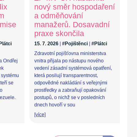
ix
nový směr hospodaření
ům
a odměňování
 mise
manažerů. Dosavadní
praxe skončila
Plátci
15. 7. 2026
|
#Pojištěnci
|
#Plátci
Zdravotní pojišťovna ministerstva
ra Ondřej
vnitra přijala po nástupu nového
ek
vedení zásadní systémová opatření,
 systému
která posilují transparentnost,
teří se
odpovědné nakládání s veřejnými
po
prostředky a zabraňují opakování
ezuele.
postupů, o nichž se v posledních
dnech hovoří v sou
[více]