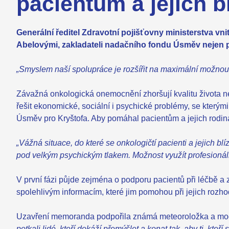
pacientům a jejich 
Generální ředitel Zdravotní pojišťovny ministerstva v
Abelovými, zakladateli nadačního fondu Úsměv nejen pr
„Smyslem naší spolupráce je rozšířit na maximální možnou
Závažná onkologická onemocnění zhoršují kvalitu života nej
řešit ekonomické, sociální i psychické problémy, se kterým
Úsměv pro Kryštofa. Aby pomáhal pacientům a jejich rodinám 
„Vážná situace, do které se onkologičtí pacienti a jejich b
pod velkým psychickým tlakem. Možnost využít profesionální
V první fázi půjde zejména o podporu pacientů při léčbě a
spolehlivým informacím, které jim pomohou při jejich rozhod
Uzavření memoranda podpořila známá meteoroložka a mod
potkali lidé, kteří dokáží přemýšlet a konat tak, aby ti, kteř