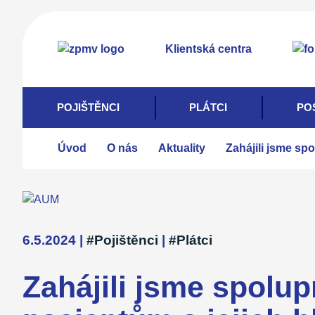
Přejít
k
Klientská centra
hlavnímu
obsahu
POJIŠTĚNCI
PLÁTCI
PO
Úvod
O nás
Aktuality
Zahájili jsme sp
6.5.2024
|
#Pojištěnci
|
#Plátci
Zahájili jsme spolu