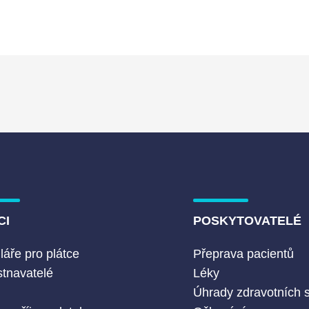
CI
POSKYTOVATELÉ
áře pro plátce
Přeprava pacientů
tnavatelé
Léky
Č
Úhrady zdravotních 