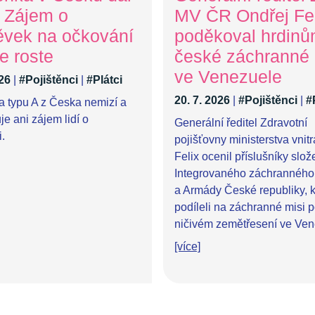
. Zájem o
MV ČR Ondřej Fel
ěvek na očkování
poděkoval hrdin
e roste
české záchranné
ve Venezuele
026
|
#Pojištěnci
|
#Plátci
20. 7. 2026
|
#Pojištěnci
|
#
a typu A z Česka nemizí a
e ani zájem lidí o
Generální ředitel Zdravotní
.
pojišťovny ministerstva vnit
Felix ocenil příslušníky slož
Integrovaného záchranného
a Armády České republiky, k
podíleli na záchranné misi 
ničivém zemětřesení ve Ven
[více]