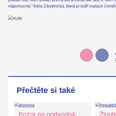
nápomocná,“
řekla Zárybnická, která je tváří nadace Úsměv
Přečtěte si také
Pozor na podvodná
Žlout