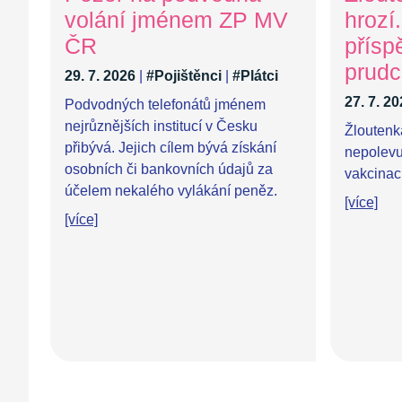
volání jménem ZP MV
hrozí
ČR
přísp
prudc
29. 7. 2026
|
#Pojištěnci
|
#Plátci
27. 7. 2
Podvodných telefonátů jménem
nejrůznějších institucí v Česku
Žloutenk
přibývá. Jejich cílem bývá získání
nepolevuj
osobních či bankovních údajů za
vakcinaci
účelem nekalého vylákání peněz.
[více]
[více]