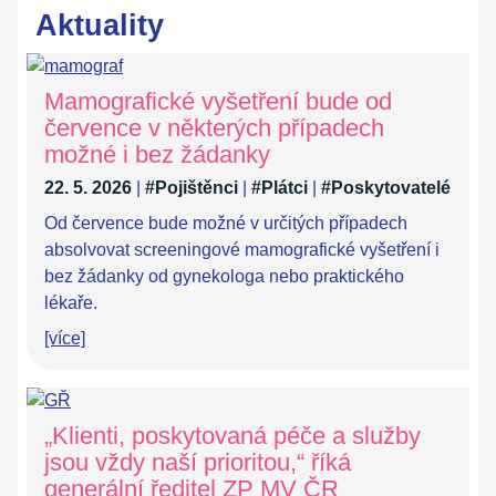
Aktuality
Mamografické vyšetření bude od
července v některých případech
možné i bez žádanky
22. 5. 2026
|
#Pojištěnci
|
#Plátci
|
#Poskytovatelé
Od července bude možné v určitých případech
absolvovat screeningové mamografické vyšetření i
bez žádanky od gynekologa nebo praktického
lékaře.
[více]
„Klienti, poskytovaná péče a služby
jsou vždy naší prioritou,“ říká
generální ředitel ZP MV ČR