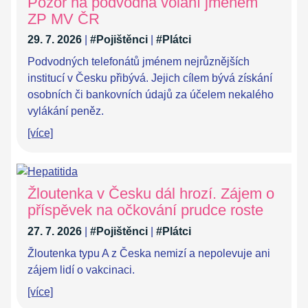
Pozor na podvodná volání jménem
ZP MV ČR
29. 7. 2026
|
#Pojištěnci
|
#Plátci
Podvodných telefonátů jménem nejrůznějších
institucí v Česku přibývá. Jejich cílem bývá získání
osobních či bankovních údajů za účelem nekalého
vylákání peněz.
[více]
Žloutenka v Česku dál hrozí. Zájem o
příspěvek na očkování prudce roste
27. 7. 2026
|
#Pojištěnci
|
#Plátci
Žloutenka typu A z Česka nemizí a nepolevuje ani
zájem lidí o vakcinaci.
[více]