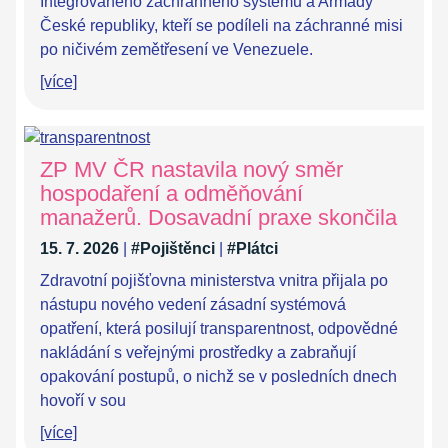
Integrovaného záchranného systému a Armády
České republiky, kteří se podíleli na záchranné misi
po ničivém zemětřesení ve Venezuele.
[více]
ZP MV ČR nastavila nový směr
hospodaření a odměňování
manažerů. Dosavadní praxe skončila
15. 7. 2026
|
#Pojištěnci
|
#Plátci
Zdravotní pojišťovna ministerstva vnitra přijala po
nástupu nového vedení zásadní systémová
opatření, která posilují transparentnost, odpovědné
nakládání s veřejnými prostředky a zabraňují
opakování postupů, o nichž se v posledních dnech
hovoří v sou
[více]