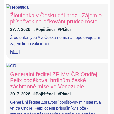
Žloutenka v Česku dál hrozí. Zájem o
příspěvek na očkování prudce roste
27. 7. 2026
|
#Pojištěnci
|
#Plátci
Žloutenka typu A z Česka nemizí a nepolevuje ani
zájem lidí o vakcinaci.
[více]
Generální ředitel ZP MV ČR Ondřej
Felix poděkoval hrdinům české
záchranné mise ve Venezuele
20. 7. 2026
|
#Pojištěnci
|
#Plátci
Generální ředitel Zdravotní pojišťovny ministerstva
vnitra Ondřej Felix ocenil příslušníky složek