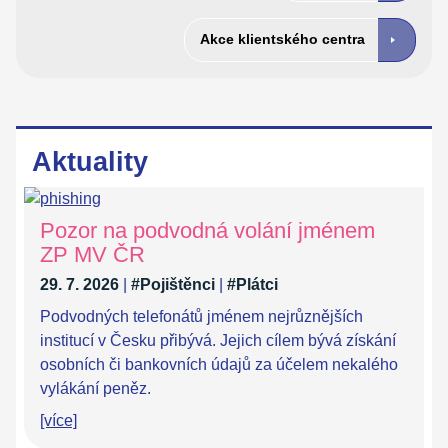
Akce klientského centra
Aktuality
Pozor na podvodná volání jménem
ZP MV ČR
29. 7. 2026
|
#Pojištěnci
|
#Plátci
Podvodných telefonátů jménem nejrůznějších
institucí v Česku přibývá. Jejich cílem bývá získání
osobních či bankovních údajů za účelem nekalého
vylákání peněz.
[více]