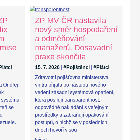
 ZP
ZP MV ČR nastavila
ix
nový směr hospodaření
ům
a odměňování
 mise
manažerů. Dosavadní
praxe skončila
Plátci
15. 7. 2026
|
#Pojištěnci
|
#Plátci
Zdravotní pojišťovna ministerstva
ra Ondřej
vnitra přijala po nástupu nového
ek
vedení zásadní systémová opatření,
 systému
která posilují transparentnost,
teří se
odpovědné nakládání s veřejnými
po
prostředky a zabraňují opakování
ezuele.
postupů, o nichž se v posledních
dnech hovoří v sou
[více]