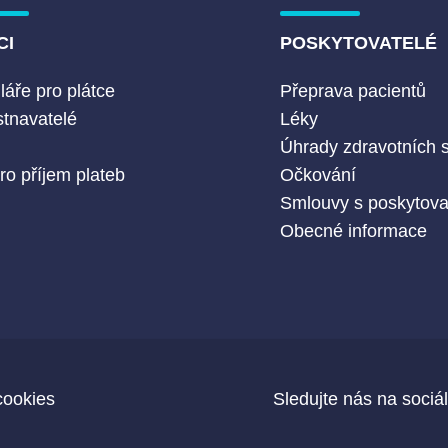
CI
POSKYTOVATELÉ
áře pro plátce
Přeprava pacientů
tnavatelé
Léky
Č
Úhrady zdravotních 
ro příjem plateb
Očkování
Smlouvy s poskytovat
Obecné informace
cookies
Sledujte nás na sociál