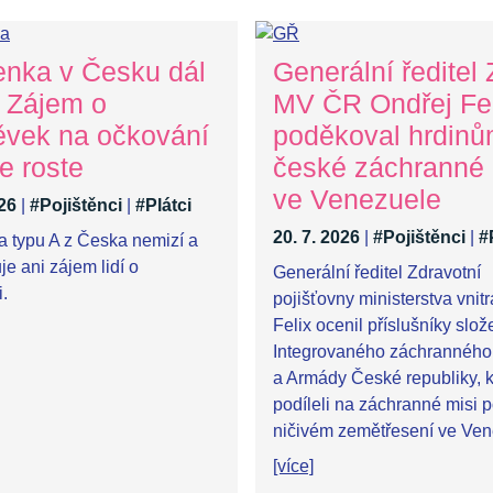
enka v Česku dál
Generální ředitel
. Zájem o
MV ČR Ondřej Fel
ěvek na očkování
poděkoval hrdin
e roste
české záchranné
ve Venezuele
026
|
#Pojištěnci
|
#Plátci
20. 7. 2026
|
#Pojištěnci
|
#
a typu A z Česka nemizí a
e ani zájem lidí o
Generální ředitel Zdravotní
.
pojišťovny ministerstva vnit
Felix ocenil příslušníky slož
Integrovaného záchranného
a Armády České republiky, k
podíleli na záchranné misi 
ničivém zemětřesení ve Ven
[více]