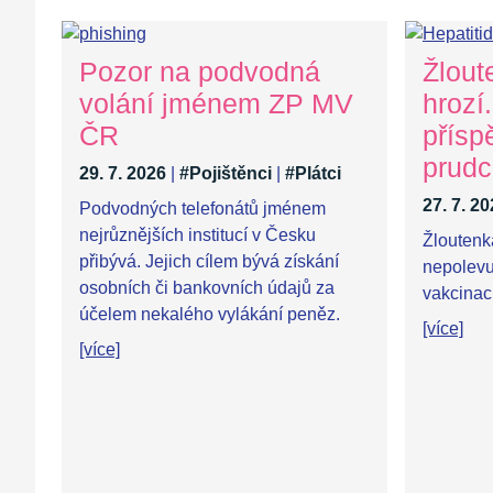
Pozor na podvodná
Žlout
volání jménem ZP MV
hrozí
ČR
přísp
prudc
29. 7. 2026
|
#Pojištěnci
|
#Plátci
27. 7. 2
Podvodných telefonátů jménem
nejrůznějších institucí v Česku
Žloutenk
přibývá. Jejich cílem bývá získání
nepolevuj
osobních či bankovních údajů za
vakcinaci
účelem nekalého vylákání peněz.
[více]
[více]