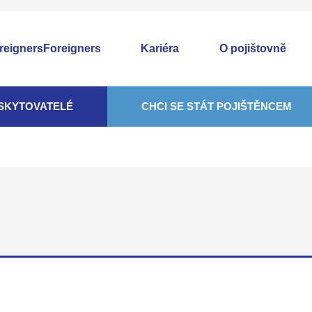
Foreigners
Kariéra
O pojištovně
SKYTOVATELÉ
CHCI SE STÁT POJIŠTĚNCEM