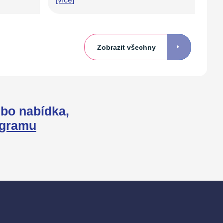
Zobrazit všechny
bo nabídka,
agramu