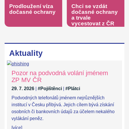
Prodloužení víza
Chci se vzdát
dočasné ochrany
dočasné ochrany
a trvale
vycestovat z ČR
Aktuality
Pozor na podvodná volání jménem
ZP MV ČR
29. 7. 2026
|
#Pojištěnci
|
#Plátci
Podvodných telefonátů jménem nejrůznějších
institucí v Česku přibývá. Jejich cílem bývá získání
osobních či bankovních údajů za účelem nekalého
vylákání peněz.
[více]