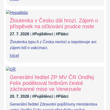
Žloutenka v Česku dál hrozí. Zájem o
příspěvek na očkování prudce roste
27. 7. 2026
|
#Pojištěnci
|
#Plátci
Žloutenka typu A z Česka nemizí a nepolevuje ani
zájem lidí o vakcinaci.
[více]
Generální ředitel ZP MV ČR Ondřej
Felix poděkoval hrdinům české
záchranné mise ve Venezuele
20. 7. 2026
|
#Pojištěnci
|
#Plátci
Generální ředitel Zdravotní pojišťovny ministerstva