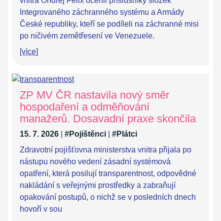
vnitra Ondřej Felix ocenil příslušníky složek
Integrovaného záchranného systému a Armády
České republiky, kteří se podíleli na záchranné misi
po ničivém zemětřesení ve Venezuele.
[více]
ZP MV ČR nastavila nový směr
hospodaření a odměňování
manažerů. Dosavadní praxe skončila
15. 7. 2026
|
#Pojištěnci
|
#Plátci
Zdravotní pojišťovna ministerstva vnitra přijala po
nástupu nového vedení zásadní systémová
opatření, která posilují transparentnost, odpovědné
nakládání s veřejnými prostředky a zabraňují
opakování postupů, o nichž se v posledních dnech
hovoří v sou