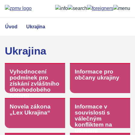
Přejít
k
hlavnímu
obsahu
Úvod
Ukrajina
Ukrajina
Vyhodnocení
Informace pro
podmínek pro
občany ukrajiny
získání zvláštního
dlouhodobého
pobytu
Novela zákona
Informace v
„Lex Ukrajina“
souvislosti s
válečným
konfliktem na
Ukrajině