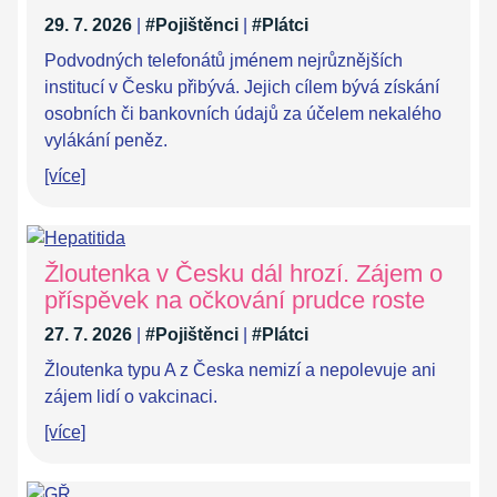
29. 7. 2026
|
#Pojištěnci
|
#Plátci
Podvodných telefonátů jménem nejrůznějších
institucí v Česku přibývá. Jejich cílem bývá získání
osobních či bankovních údajů za účelem nekalého
vylákání peněz.
[více]
Žloutenka v Česku dál hrozí. Zájem o
příspěvek na očkování prudce roste
27. 7. 2026
|
#Pojištěnci
|
#Plátci
Žloutenka typu A z Česka nemizí a nepolevuje ani
zájem lidí o vakcinaci.
[více]