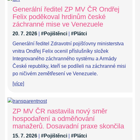
Generální ředitel ZP MV ČR Ondřej
Felix poděkoval hrdinům české
záchranné mise ve Venezuele
20. 7. 2026
|
#Pojištěnci
|
#Plátci
Generální ředitel Zdravotní pojišťovny ministerstva
vnitra Ondřej Felix ocenil příslušníky složek
Integrovaného záchranného systému a Armády
České republiky, kteří se podíleli na záchranné misi
po ničivém zemětřesení ve Venezuele.
[více]
ZP MV ČR nastavila nový směr
hospodaření a odměňování
manažerů. Dosavadní praxe skončila
15. 7. 2026
|
#Pojištěnci
|
#Plátci