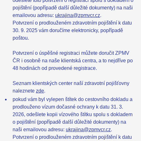
odešlete toto potvrzení o registraci spolu s dokladem o
pojištění (popřípadě další důležité dokumenty) na naši
emailovou adresu:
ukrajina@zpmvcr.cz
.
Potvrzení o prodlouženém zdravotním pojištění k datu
30. 9. 2025 vám doručíme elektronicky, popřípadě
poštou.
Potvrzení o úspěšné registraci můžete doručit ZPMV
ČR i osobně na naše klientská centra, a to nejdříve po
48 hodinách od provedené registrace.
Seznam klientských center naší zdravotní pojišťovny
naleznete
zde
.
pokud vám byl vylepen štítek do cestovního dokladu a
prodlouženo vízum dočasné ochrany k datu 31. 3.
2026, odešlete kopii vízového štítku spolu s dokladem
o pojištění (popřípadě další důležité dokumenty) na
naši emailovou adresu:
ukrajina@zpmvcr.cz
.
Potvrzení o prodlouženém zdravotním pojištění k datu