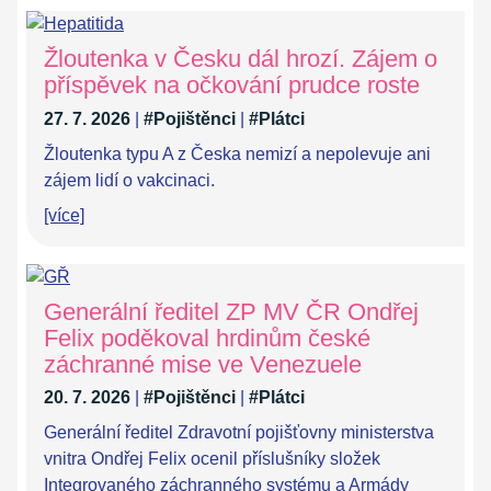
Žloutenka v Česku dál hrozí. Zájem o
příspěvek na očkování prudce roste
27. 7. 2026
|
#Pojištěnci
|
#Plátci
Žloutenka typu A z Česka nemizí a nepolevuje ani
zájem lidí o vakcinaci.
[více]
Generální ředitel ZP MV ČR Ondřej
Felix poděkoval hrdinům české
záchranné mise ve Venezuele
20. 7. 2026
|
#Pojištěnci
|
#Plátci
Generální ředitel Zdravotní pojišťovny ministerstva
vnitra Ondřej Felix ocenil příslušníky složek
Integrovaného záchranného systému a Armády