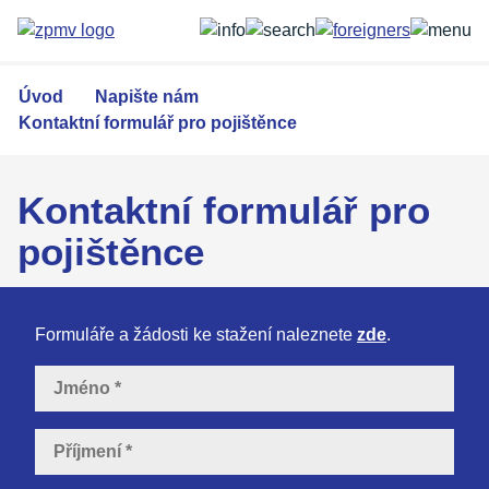
Přejít
k
hlavnímu
obsahu
Úvod
Napište nám
Kontaktní formulář pro pojištěnce
Kontaktní formulář pro
pojištěnce
Formuláře a žádosti ke stažení naleznete
zde
.
Jméno
Příjmení