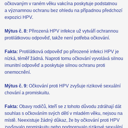
očkovaným v raném věku vakcína poskytuje podstatnou
a významnou ochranu bez ohledu na případnou předchozí
expozici HPV.
Mýtus č. 8:
Přirozená HPV infekce už vytváří ochrannou
protilátkovou odpověď, takže není potřeba očkování.
Fakta:
Protilátková odpověď po přirozené infekci HPV je
nízká, téměř žádná. Naproti tomu očkování vyvolává silnou
imunitní odpověď a poskytuje silnou ochranu proti
onemocnění.
Mýtus č. 9:
Očkování proti HPV zvyšuje rizikové sexuální
chování a promiskuitu.
Fakta:
Obavy rodičů, kteří se z tohoto důvodu zdráhají dát
souhlas s očkováním svých dětí v mladém věku, nejsou na
místě. Neexistuje žádný důkaz, že by očkování proti HPV
zvyšovalo promiskuitu nebo podporovalo rizikové sexuální