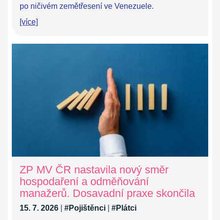
po ničivém zemětřesení ve Venezuele.
[více]
ZP MV ČR nastavila nový směr
hospodaření a odměňování
manažerů. Dosavadní praxe skončila
15. 7. 2026
|
#Pojištěnci
|
#Plátci