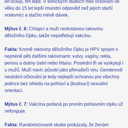
let očkují, tím lépe. V klinických studiích měli očkovaní ve
věku do 15 let lepší imunitní odpověď než jejich starší
vrstevníci a stačilo méně dávek.
Mýtus č. 6:
Chlapci a muži nedostanou rakovinu
děložního čípku, takže nepotřebují vakcínu.
Fakta:
Kromě rakoviny děložního čípku je HPV spojen s
nejméně pěti dalšími rakovinami: vulvy, vagíny, rekta,
penisu a dutiny ústní nebo hltanu. Poslední tři se vyskytují i
u mužů. Muži navíc působí jako přenašeči viru. Genderově
neutrální očkování je tedy nejlepší ochranou pro všechny
jedince bez ohledu na pohlaví a (budoucí) sexuální
orientaci.
Mýtus č. 7:
Vakcína podaná po prvním pohlavním styku už
nefunguje.
Fakta:
Randomizované studie prokázaly, že ženám