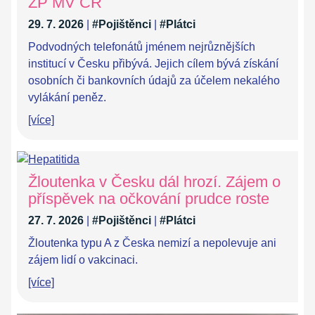
ZP MV ČR
29. 7. 2026
|
#Pojištěnci
|
#Plátci
Podvodných telefonátů jménem nejrůznějších
institucí v Česku přibývá. Jejich cílem bývá získání
osobních či bankovních údajů za účelem nekalého
vylákání peněz.
[více]
Žloutenka v Česku dál hrozí. Zájem o
příspěvek na očkování prudce roste
27. 7. 2026
|
#Pojištěnci
|
#Plátci
Žloutenka typu A z Česka nemizí a nepolevuje ani
zájem lidí o vakcinaci.
[více]