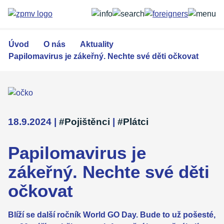
Přejít
k
hlavnímu
obsahu
Úvod
O nás
Aktuality
Papilomavirus je zákeřný. Nechte své děti očkovat
18.9.2024
|
#Pojištěnci
|
#Plátci
Papilomavirus je
zákeřný. Nechte své děti
očkovat
Blíží se další ročník World GO Day. Bude to už pošesté,