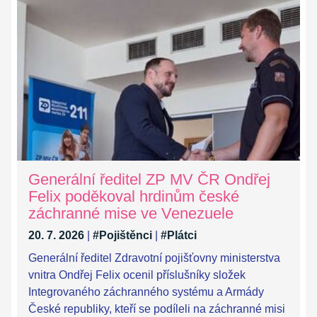
Generální ředitel ZP MV ČR Ondřej
Felix poděkoval hrdinům české
záchranné mise ve Venezuele
20. 7. 2026
|
#Pojištěnci
|
#Plátci
Generální ředitel Zdravotní pojišťovny ministerstva
vnitra Ondřej Felix ocenil příslušníky složek
Integrovaného záchranného systému a Armády
České republiky, kteří se podíleli na záchranné misi