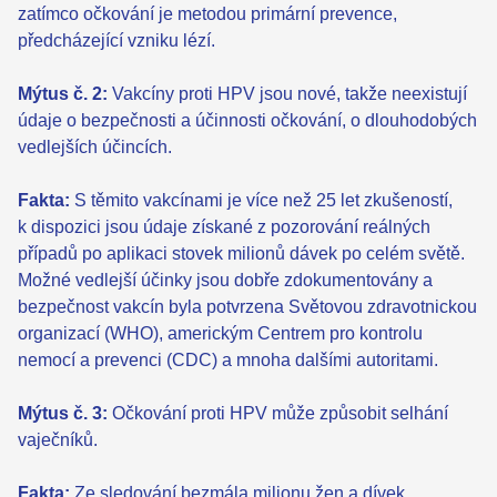
zatímco očkování je metodou primární prevence,
předcházející vzniku lézí.
Mýtus č. 2:
Vakcíny proti HPV jsou nové, takže neexistují
údaje o bezpečnosti a účinnosti očkování, o dlouhodobých
vedlejších účincích.
Fakta:
S těmito vakcínami je více než 25 let zkušeností,
k dispozici jsou údaje získané z pozorování reálných
případů po aplikaci stovek milionů dávek po celém světě.
Možné vedlejší účinky jsou dobře zdokumentovány a
bezpečnost vakcín byla potvrzena Světovou zdravotnickou
organizací (WHO), americkým Centrem pro kontrolu
nemocí a prevenci (CDC) a mnoha dalšími autoritami.
Mýtus č. 3:
Očkování proti HPV může způsobit selhání
vaječníků.
Fakta:
Ze sledování bezmála milionu žen a dívek