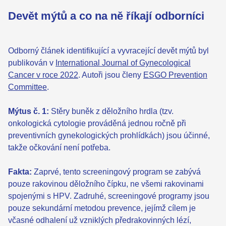
Devět mýtů a co na ně říkají odborníci
Odborný článek identifikující a vyvracející devět mýtů byl
publikován v
International Journal of Gynecological
Cancer v roce 2022
. Autoři jsou členy
ESGO Prevention
Committee
.
Mýtus č. 1:
Stěry buněk z děložního hrdla (tzv.
onkologická cytologie prováděná jednou ročně při
preventivních gynekologických prohlídkách) jsou účinné,
takže očkování není potřeba.
Fakta:
Zaprvé, tento screeningový program se zabývá
pouze rakovinou děložního čípku, ne všemi rakovinami
spojenými s HPV. Zadruhé, screeningové programy jsou
pouze sekundární metodou prevence, jejímž cílem je
včasné odhalení už vzniklých předrakovinných lézí,