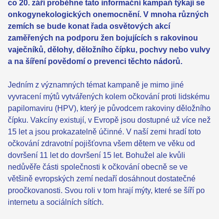
co 20. září proběhne tato informační kampaň týkají se
onkogynekologických onemocnění. V mnoha různých
zemích se bude konat řada osvětových akcí
zaměřených na podporu žen bojujících s rakovinou
vaječníků, dělohy, děložního čípku, pochvy nebo vulvy
a na šíření povědomí o prevenci těchto nádorů.
Jedním z významných témat kampaně je mimo jiné
vyvracení mýtů vytvářených kolem očkování proti lidskému
papilomaviru (HPV), který je původcem rakoviny děložního
čípku. Vakcíny existují, v Evropě jsou dostupné už více než
15 let a jsou prokazatelně účinné. V naší zemi hradí toto
očkování zdravotní pojišťovna všem dětem ve věku od
dovršení 11 let do dovršení 15 let. Bohužel ale kvůli
nedůvěře části společnosti k očkování obecně se ve
většině evropských zemí nedaří dosáhnout dostatečné
proočkovanosti. Svou roli v tom hrají mýty, které se šíří po
internetu a sociálních sítích.