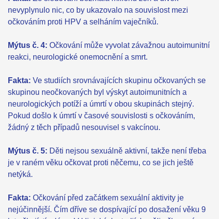
nevyplynulo nic, co by ukazovalo na souvislost mezi
očkováním proti HPV a selháním vaječníků.
Mýtus č. 4:
Očkování může vyvolat závažnou autoimunitní
reakci, neurologické onemocnění a smrt.
Fakta:
Ve studiích srovnávajících skupinu očkovaných se
skupinou neočkovaných byl výskyt autoimunitních a
neurologických potíží a úmrtí v obou skupinách stejný.
Pokud došlo k úmrtí v časové souvislosti s očkováním,
žádný z těch případů nesouvisel s vakcínou.
Mýtus č. 5:
Děti nejsou sexuálně aktivní, takže není třeba
je v raném věku očkovat proti něčemu, co se jich ještě
netýká.
Fakta:
Očkování před začátkem sexuální aktivity je
nejúčinnější. Čím dříve se dospívající po dosažení věku 9