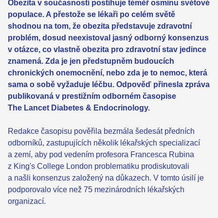
Obezita v současnosti postihuje téměř osminu světové
populace. A přestože se lékaři po celém světě
shodnou na tom, že obezita představuje zdravotní
problém, dosud neexistoval jasný odborný konsenzus
v otázce, co vlastně obezita pro zdravotní stav jedince
znamená. Zda je jen předstupněm budoucích
chronických onemocnění, nebo zda je to nemoc, která
sama o sobě vyžaduje léčbu. Odpověď přinesla zpráva
publikovaná v prestižním odborném časopise
The Lancet Diabetes & Endocrinology.
Redakce časopisu pověřila bezmála šedesát předních
odborníků, zastupujících několik lékařských specializací
a zemí, aby pod vedením profesora Francesca Rubina
z King's College London problematiku prodiskutovali
a našli konsenzus založený na důkazech. V tomto úsilí je
podporovalo více než 75 mezinárodních lékařských
organizací.