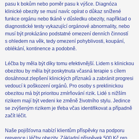
pasu k bokům nebo poměr pasu k výšce. Diagnóza
klinické obezity se musí navíc opírat o důkaz snížené
funkce orgánu nebo tkáně v důsledku obezity, například o
diagnostické testy vykazující orgánové abnormality, nebo
musí být prokázáno podstatné omezení denních činností
s ohledem na věk, tedy omezení pohyblivosti, koupání,
oblékání, kontinence a podobně.
Léčba by měla být díky tomu efektivnější. Lidem s klinickou
obezitou by měla být poskytnuta včasná terapie s cílem
dosáhnout zlepšení klinických příznaků a zabránit progresi
vedoucí k poškození orgánů. Pro osoby s preklinickou
obezitou má být prioritou zmírňování rizik. Lidé s nižším
rizikem mají být vedeni ke změně životního stylu. Jedince
se zvýšeným rizikem je třeba včas identifikovat a případně
začít léčit.
Naše pojišťovna nabízí klientům příspěvky na podporu
prevence i léčby obezity.
Základní příspěvek
500 Kč pro