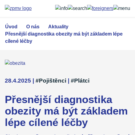
Přejít
k
hlavnímu
obsahu
Úvod
O nás
Aktuality
Přesnější diagnostika obezity má být základem lépe
cílené léčby
28.4.2025
|
#Pojištěnci
|
#Plátci
Přesnější diagnostika
obezity má být základem
lépe cílené léčby