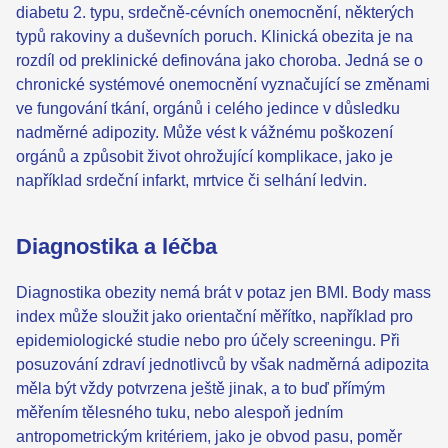
diabetu 2. typu, srdečně-cévních onemocnění, některých
typů rakoviny a duševních poruch. Klinická obezita je na
rozdíl od preklinické definována jako choroba. Jedná se o
chronické systémové onemocnění vyznačující se změnami
ve fungování tkání, orgánů i celého jedince v důsledku
nadměrné adipozity. Může vést k vážnému poškození
orgánů a způsobit život ohrožující komplikace, jako je
například srdeční infarkt, mrtvice či selhání ledvin.
Diagnostika a léčba
Diagnostika obezity nemá brát v potaz jen BMI. Body mass
index může sloužit jako orientační měřítko, například pro
epidemiologické studie nebo pro účely screeningu. Při
posuzování zdraví jednotlivců by však nadměrná adipozita
měla být vždy potvrzena ještě jinak, a to buď přímým
měřením tělesného tuku, nebo alespoň jedním
antropometrickým kritériem, jako je obvod pasu, poměr