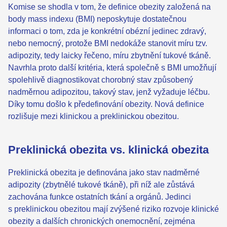
Komise se shodla v tom, že definice obezity založená na
body mass indexu (BMI) neposkytuje dostatečnou
informaci o tom, zda je konkrétní obézní jedinec zdravý,
nebo nemocný, protože BMI nedokáže stanovit míru tzv.
adipozity, tedy laicky řečeno, míru zbytnění tukové tkáně.
Navrhla proto další kritéria, která společně s BMI umožňují
spolehlivě diagnostikovat chorobný stav způsobený
nadměrnou adipozitou, takový stav, jenž vyžaduje léčbu.
Díky tomu došlo k předefinování obezity. Nová definice
rozlišuje mezi klinickou a preklinickou obezitou.
Preklinická obezita vs. klinická obezita
Preklinická obezita je definována jako stav nadměrné
adipozity (zbytnělé tukové tkáně), při níž ale zůstává
zachována funkce ostatních tkání a orgánů. Jedinci
s preklinickou obezitou mají zvýšené riziko rozvoje klinické
obezity a dalších chronických onemocnění, zejména