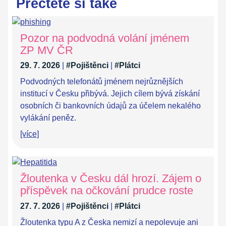
Přečtěte si také
Pozor na podvodná volání jménem
ZP MV ČR
29. 7. 2026
|
#Pojištěnci
|
#Plátci
Podvodných telefonátů jménem nejrůznějších
institucí v Česku přibývá. Jejich cílem bývá získání
osobních či bankovních údajů za účelem nekalého
vylákání peněz.
[více]
Žloutenka v Česku dál hrozí. Zájem o
příspěvek na očkování prudce roste
27. 7. 2026
|
#Pojištěnci
|
#Plátci
Žloutenka typu A z Česka nemizí a nepolevuje ani