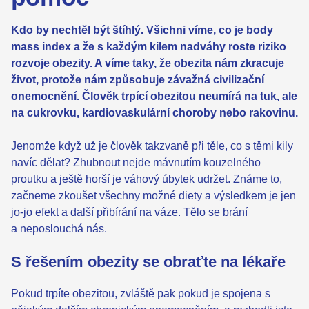
Kdo by nechtěl být štíhlý. Všichni víme, co je body
mass index a že s každým kilem nadváhy roste riziko
rozvoje obezity. A víme taky, že obezita nám zkracuje
život, protože nám způsobuje závažná civilizační
onemocnění. Člověk trpící obezitou neumírá na tuk, ale
na cukrovku, kardiovaskulární choroby nebo rakovinu.
Jenomže když už je člověk takzvaně při těle, co s těmi kily
navíc dělat? Zhubnout nejde mávnutím kouzelného
proutku a ještě horší je váhový úbytek udržet. Známe to,
začneme zkoušet všechny možné diety a výsledkem je jen
jo-jo efekt a další přibírání na váze. Tělo se brání
a neposlouchá nás.
S řešením obezity se obraťte na lékaře
Pokud trpíte obezitou, zvláště pak pokud je spojena s