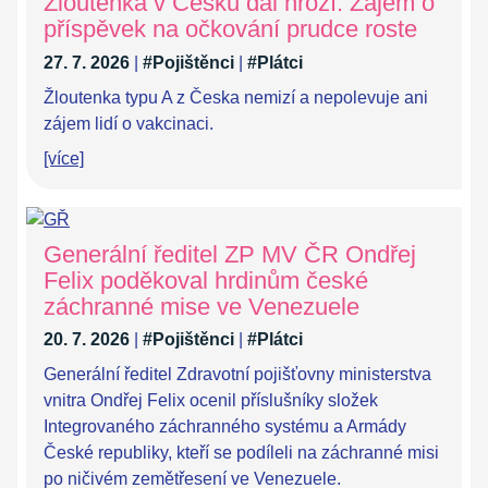
Žloutenka v Česku dál hrozí. Zájem o
příspěvek na očkování prudce roste
27. 7. 2026
|
#Pojištěnci
|
#Plátci
Žloutenka typu A z Česka nemizí a nepolevuje ani
zájem lidí o vakcinaci.
[více]
Generální ředitel ZP MV ČR Ondřej
Felix poděkoval hrdinům české
záchranné mise ve Venezuele
20. 7. 2026
|
#Pojištěnci
|
#Plátci
Generální ředitel Zdravotní pojišťovny ministerstva
vnitra Ondřej Felix ocenil příslušníky složek
Integrovaného záchranného systému a Armády
České republiky, kteří se podíleli na záchranné misi
po ničivém zemětřesení ve Venezuele.