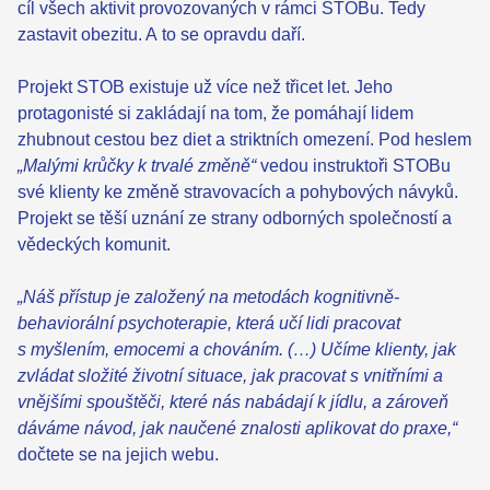
cíl všech aktivit provozovaných v rámci STOBu. Tedy
zastavit obezitu. A to se opravdu daří.
Projekt STOB existuje už více než třicet let. Jeho
protagonisté si zakládají na tom, že pomáhají lidem
zhubnout cestou bez diet a striktních omezení. Pod heslem
„Malými krůčky k trvalé změně“
vedou instruktoři STOBu
své klienty ke změně stravovacích a pohybových návyků.
Projekt se těší uznání ze strany odborných společností a
vědeckých komunit.
„Náš přístup je založený na metodách kognitivně-
behaviorální psychoterapie, která učí lidi pracovat
s myšlením, emocemi a chováním. (…) Učíme klienty, jak
zvládat složité životní situace, jak pracovat s vnitřními a
vnějšími spouštěči, které nás nabádají k jídlu, a zároveň
dáváme návod, jak naučené znalosti aplikovat do praxe,“
dočtete se na jejich webu.