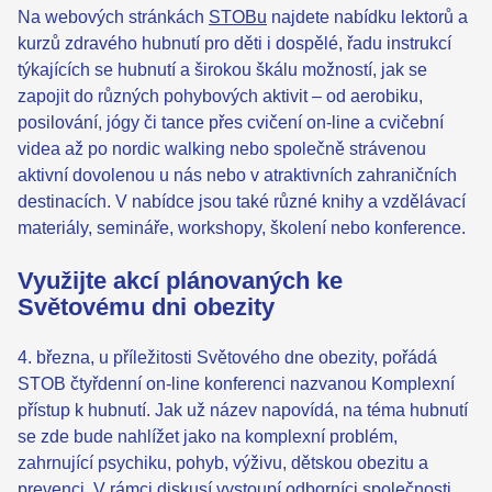
Na webových stránkách
STOBu
najdete nabídku lektorů a
kurzů zdravého hubnutí pro děti i dospělé, řadu instrukcí
týkajících se hubnutí a širokou škálu možností, jak se
zapojit do různých pohybových aktivit – od aerobiku,
posilování, jógy či tance přes cvičení on-line a cvičební
videa až po nordic walking nebo společně strávenou
aktivní dovolenou u nás nebo v atraktivních zahraničních
destinacích. V nabídce jsou také různé knihy a vzdělávací
materiály, semináře, workshopy, školení nebo konference.
Využijte akcí plánovaných ke
Světovému dni obezity
4. března, u příležitosti Světového dne obezity, pořádá
STOB čtyřdenní on-line konferenci nazvanou Komplexní
přístup k hubnutí. Jak už název napovídá, na téma hubnutí
se zde bude nahlížet jako na komplexní problém,
zahrnující psychiku, pohyb, výživu, dětskou obezitu a
prevenci. V rámci diskusí vystoupí odborníci společnosti