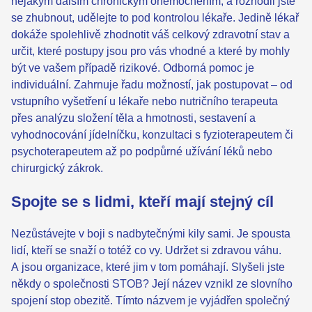
nějakým dalším chronickým onemocněním, a rozhodli jste
se zhubnout, udělejte to pod kontrolou lékaře. Jedině lékař
dokáže spolehlivě zhodnotit váš celkový zdravotní stav a
určit, které postupy jsou pro vás vhodné a které by mohly
být ve vašem případě rizikové. Odborná pomoc je
individuální. Zahrnuje řadu možností, jak postupovat – od
vstupního vyšetření u lékaře nebo nutričního terapeuta
přes analýzu složení těla a hmotnosti, sestavení a
vyhodnocování jídelníčku, konzultaci s fyzioterapeutem či
psychoterapeutem až po podpůrné užívání léků nebo
chirurgický zákrok.
Spojte se s lidmi, kteří mají stejný cíl
Nezůstávejte v boji s nadbytečnými kily sami. Je spousta
lidí, kteří se snaží o totéž co vy. Udržet si zdravou váhu.
A jsou organizace, které jim v tom pomáhají. Slyšeli jste
někdy o společnosti STOB? Její název vznikl ze slovního
spojení stop obezitě. Tímto názvem je vyjádřen společný