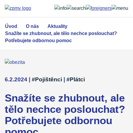
Přejít
k
hlavnímu
obsahu
Úvod
O nás
Aktuality
Snažíte se zhubnout, ale tělo nechce poslouchat?
Potřebujete odbornou pomoc
6.2.2024
|
#Pojištěnci
|
#Plátci
Snažíte se zhubnout, ale
tělo nechce poslouchat?
Potřebujete odbornou
pomoc