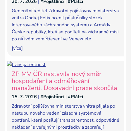
20. 7. 2026
|
#Pojištěnci
|
#Plátci
Generální ředitel Zdravotní pojišťovny ministerstva
vnitra Ondřej Felix ocenil příslušníky složek
Integrovaného záchranného systému a Armády
České republiky, kteří se podíleli na záchranné misi
po ničivém zemětřesení ve Venezuele.
[více]
ZP MV ČR nastavila nový směr
hospodaření a odměňování
manažerů. Dosavadní praxe skončila
15. 7. 2026
|
#Pojištěnci
|
#Plátci
Zdravotní pojišťovna ministerstva vnitra přijala po
nástupu nového vedení zásadní systémová
opatření, která posilují transparentnost, odpovědné
nakládání s veřejnými prostředky a zabraňují