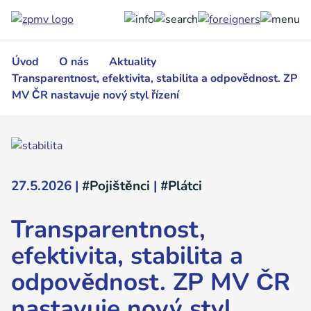
Přejít
k
hlavnímu
obsahu
Úvod
O nás
Aktuality
Transparentnost, efektivita, stabilita a odpovědnost. ZP
MV ČR nastavuje nový styl řízení
27.5.2026
|
#Pojištěnci
|
#Plátci
Transparentnost,
efektivita, stabilita a
odpovědnost. ZP MV ČR
nastavuje nový styl