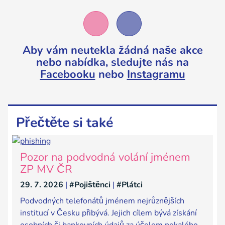
Aby vám neutekla žádná naše akce
nebo nabídka,
sledujte nás na
Facebooku
nebo
Instagramu
Přečtěte si také
Pozor na podvodná volání jménem
ZP MV ČR
29. 7. 2026
|
#Pojištěnci
|
#Plátci
Podvodných telefonátů jménem nejrůznějších
institucí v Česku přibývá. Jejich cílem bývá získání
osobních či bankovních údajů za účelem nekalého