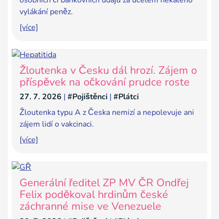
vylákání peněz.
[více]
Žloutenka v Česku dál hrozí. Zájem o
příspěvek na očkování prudce roste
27. 7. 2026
|
#Pojištěnci
|
#Plátci
Žloutenka typu A z Česka nemizí a nepolevuje ani
zájem lidí o vakcinaci.
[více]
Generální ředitel ZP MV ČR Ondřej
Felix poděkoval hrdinům české
záchranné mise ve Venezuele