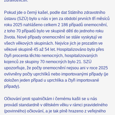
zdravotnictví.
Pokud jde o černý kašel, podle dat Státního zdravotního
ústavu (SZÚ) bylo u nás v jen za období prvních tří měsíců
roku 2025 nahlášeno celkem 2 186 případů onemocnění,
z toho 70 případů bylo ve skupině dětí do jednoho roku
života. Nové případy onemocnění se stále vyskytují ve
všech věkových skupinách. Nejvíce jich je prozatím ve
věkové skupině 45 až 54 let. Hospitalizováno bylo přes
čtyři procenta těchto nemocných, hospitalizovaných
kojenců ze skupiny 70 nemocných bylo 21. SZÚ
upozorňuje, že počty onemocnění nejsou ani v roce 2025
ovlivněny počty uprchlíků nebo importovanými případy (je
doložen jeden případ u uprchlíka a čtyři importované
případy).
Očkování proti spalničkám i černému kašli se u nás
provádí standardně v dětském věku v rámci pravidelného
(povinného) očkování, a je tak plně hrazeno z veřejného