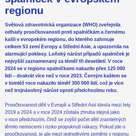
regionu
Světová zdravotnická organizace (WHO) zveřejnila
odhady proočkovanosti proti spalničkám a černému
kašli v evropském regionu, do kterého zahrnuje
celkem 53 zemí Evropy a Střední Asie, a upozornila na
alarmující poklesy. Loňský nárůst případů spalniček je
nejvyšší zaznamenaný za téměř tři desetiletí. V roce
2024 se v regionu spalničkami nakazilo přes 125 000
lidí – dvakrát více než v roce 2023. Černým kašlem se
v tomtéž roce nakazilo téměř 300 000 lidí, což je více
než trojnásobný nárůst oproti předchozímu roku.
Proočkovanost dětí v Evropě a Střední Asii klesla mezi lety
2019 a 2024 a v roce 2024 zůstala zhruba stejná jako
v roce předchozím, čímž se zvýšil počet dětí zranitelných
těmito nemocemi i riziko propuknutí nákazy. Pokud jde o
proočkovanost, je ale mezi jednotlivými zeměmi v regionu