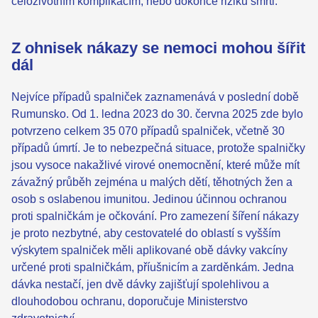
celoživotním komplikacím, nebo dokonce riziku smrti.
Z ohnisek nákazy se nemoci mohou šířit
dál
Nejvíce případů spalniček zaznamenává v poslední době
Rumunsko. Od 1. ledna 2023 do 30. června 2025 zde bylo
potvrzeno celkem 35 070 případů spalniček, včetně 30
případů úmrtí. Je to nebezpečná situace, protože spalničky
jsou vysoce nakažlivé virové onemocnění, které může mít
závažný průběh zejména u malých dětí, těhotných žen a
osob s oslabenou imunitou. Jedinou účinnou ochranou
proti spalničkám je očkování. Pro zamezení šíření nákazy
je proto nezbytné, aby cestovatelé do oblastí s vyšším
výskytem spalniček měli aplikované obě dávky vakcíny
určené proti spalničkám, příušnicím a zarděnkám. Jedna
dávka nestačí, jen dvě dávky zajišťují spolehlivou a
dlouhodobou ochranu, doporučuje Ministerstvo