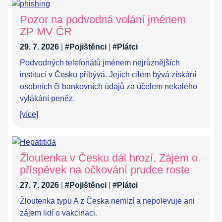
Pozor na podvodná volání jménem
ZP MV ČR
29. 7. 2026
|
#Pojištěnci
|
#Plátci
Podvodných telefonátů jménem nejrůznějších
institucí v Česku přibývá. Jejich cílem bývá získání
osobních či bankovních údajů za účelem nekalého
vylákání peněz.
[více]
Žloutenka v Česku dál hrozí. Zájem o
příspěvek na očkování prudce roste
27. 7. 2026
|
#Pojištěnci
|
#Plátci
Žloutenka typu A z Česka nemizí a nepolevuje ani
zájem lidí o vakcinaci.