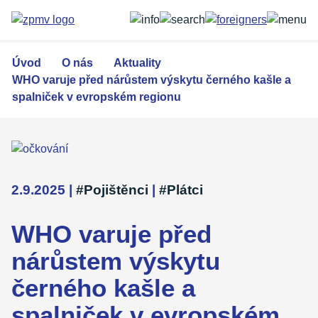
Přejít
k
hlavnímu
obsahu
Úvod
O nás
Aktuality
WHO varuje před nárůstem výskytu černého kašle a
spalniček v evropském regionu
2.9.2025
|
#Pojištěnci
|
#Plátci
WHO varuje před
nárůstem výskytu
černého kašle a
spalniček v evropském