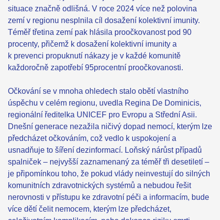
situace značně odlišná. V roce 2024 více než polovina
zemí v regionu nesplnila cíl dosažení kolektivní imunity.
Téměř třetina zemí pak hlásila proočkovanost pod 90
procenty, přičemž k dosažení kolektivní imunity a
k prevenci propuknutí nákazy je v každé komunitě
každoročně zapotřebí 95procentní proočkovanosti.
Očkování se v mnoha ohledech stalo obětí vlastního
úspěchu v celém regionu, uvedla Regina De Dominicis,
regionální ředitelka UNICEF pro Evropu a Střední Asii.
Dnešní generace nezažila ničivý dopad nemocí, kterým lze
předcházet očkováním, což vedlo k uspokojení a
usnadňuje to šíření dezinformací. Loňský nárůst případů
spalniček – nejvyšší zaznamenaný za téměř tři desetiletí –
je připomínkou toho, že pokud vlády neinvestují do silných
komunitních zdravotnických systémů a nebudou řešit
nerovnosti v přístupu ke zdravotní péči a informacím, bude
více dětí čelit nemocem, kterým lze předcházet,