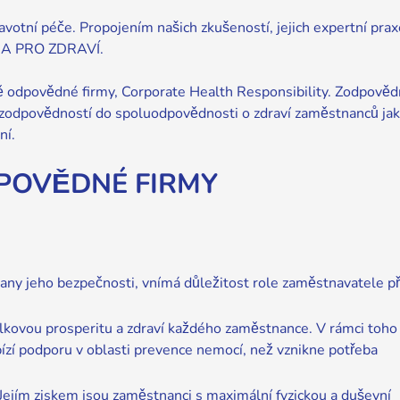
tní péče. Propojením našich zkušeností, jejich expertní prax
HRA PRO ZDRAVÍ.
ně odpovědné firmy, Corporate Health Responsibility. Zodpově
é zodpovědností do spoluodpovědnosti o zdraví zaměstnanců ja
ní.
POVĚDNÉ FIRMY
hrany jeho bezpečnosti, vnímá důležitost role zaměstnavatele př
kovou prosperitu a zdraví každého zaměstnance. V rámci toho
zí podporu v oblasti prevence nemocí, než vznikne potřeba
Jejím ziskem jsou zaměstnanci s maximální fyzickou a duševní