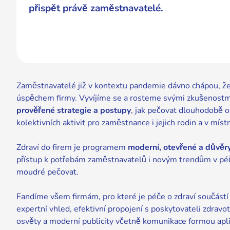
přispět právě zaměstnavatelé.
Zaměstnavatelé již v kontextu pandemie dávno chápou, že
úspěchem firmy. Vyvíjíme se a rosteme svými zkušenost
prověřené strategie a postupy
, jak pečovat dlouhodobě o
kolektivních aktivit pro zaměstnance i jejich rodin a v míst
Zdraví do firem je programem
moderní, otevřené a důvě
přístup k potřebám zaměstnavatelů i novým trendům v péči
moudré pečovat.
Fandíme všem firmám, pro které je péče o zdraví součástí 
expertní vhled, efektivní propojení s poskytovateli zdrav
osvěty a moderní publicity včetně komunikace formou apli