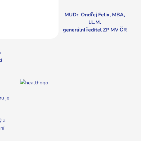
MUDr. Ondřej Felix, MBA,
LL.M.
generální ředitel ZP MV ČR
m
í
ou je
ý a
ní