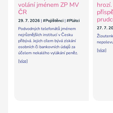
volání jménem ZP MV
hrozí
ČR
přísp
prudc
29. 7. 2026
|
#Pojištěnci
|
#Plátci
27. 7. 2
Podvodných telefonátů jménem
nejrůznějších institucí v Česku
Žloutenk
přibývá. Jejich cílem bývá získání
nepolevuj
osobních či bankovních údajů za
[více]
účelem nekalého vylákání peněz.
[více]