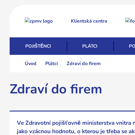
Přejít
k
Klientská centra
hlavnímu
obsahu
POJIŠTĚNCI
PLÁTCI
PO
Úvod
Plátci
Zdraví do firem
Zdraví do firem
Ve Zdravotní pojišťovně ministerstva vnitra
jako vzácnou hodnotu, o kterou je třeba se