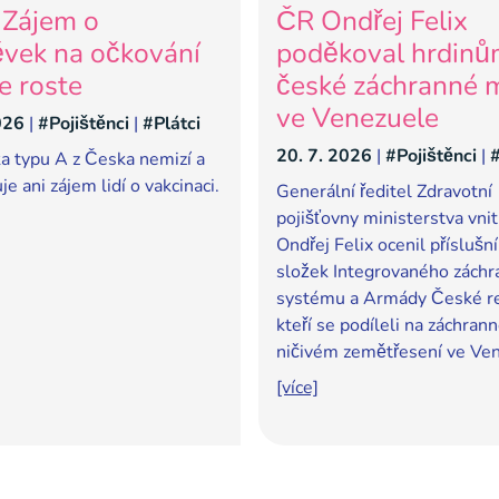
. Zájem o
ČR Ondřej Felix
ěvek na očkování
poděkoval hrdin
e roste
české záchranné 
ve Venezuele
026
|
#Pojištěnci
|
#Plátci
20. 7. 2026
|
#Pojištěnci
|
#
a typu A z Česka nemizí a
e ani zájem lidí o vakcinaci.
Generální ředitel Zdravotní
pojišťovny ministerstva vnit
Ondřej Felix ocenil příslušn
složek Integrovaného zách
systému a Armády České re
kteří se podíleli na záchran
ničivém zemětřesení ve Ve
[více]