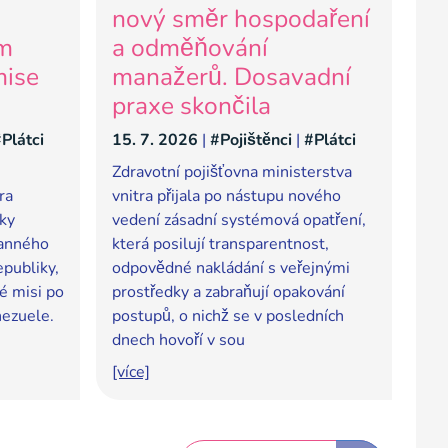
nový směr hospodaření
ům
a odměňování
mise
manažerů. Dosavadní
praxe skončila
Plátci
15. 7. 2026
|
#Pojištěnci
|
#Plátci
Zdravotní pojišťovna ministerstva
ra
vnitra přijala po nástupu nového
íky
vedení zásadní systémová opatření,
ranného
která posilují transparentnost,
publiky,
odpovědné nakládání s veřejnými
né misi po
prostředky a zabraňují opakování
nezuele.
postupů, o nichž se v posledních
dnech hovoří v sou
[více]