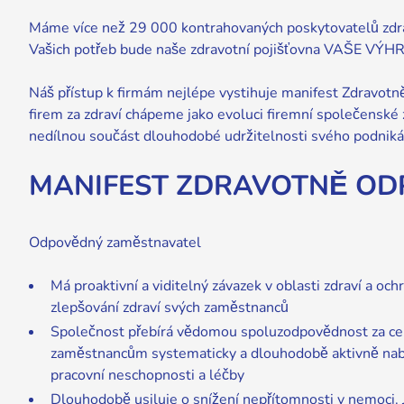
Máme více než 29 000 kontrahovaných poskytovatelů zdravo
Vašich potřeb bude naše zdravotní pojišťovna VAŠE VÝ
Náš přístup k firmám nejlépe vystihuje manifest Zdravot
firem za zdraví chápeme jako evoluci firemní společensk
nedílnou součást dlouhodobé udržitelnosti svého podniká
MANIFEST ZDRAVOTNĚ OD
Odpovědný zaměstnavatel
Má proaktivní a viditelný závazek v oblasti zdraví a oc
zlepšování zdraví svých zaměstnanců
Společnost přebírá vědomou spoluzodpovědnost za cel
zaměstnancům systematicky a dlouhodobě aktivně nabí
pracovní neschopnosti a léčby
Dlouhodobě usiluje o snížení nepřítomnosti v nemoci. 