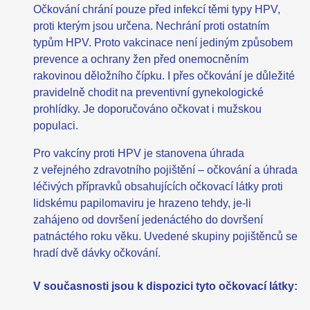
Očkování chrání pouze před infekcí těmi typy HPV,
proti kterým jsou určena. Nechrání proti ostatním
typům HPV. Proto vakcinace není jediným způsobem
prevence a ochrany žen před onemocněním
rakovinou děložního čípku. I přes očkování je důležité
pravidelně chodit na preventivní gynekologické
prohlídky. Je doporučováno očkovat i mužskou
populaci.
Pro vakcíny proti HPV je stanovena úhrada
z veřejného zdravotního pojištění – očkování a úhrada
léčivých přípravků obsahujících očkovací látky proti
lidskému papilomaviru je hrazeno tehdy, je-li
zahájeno od dovršení jedenáctého do dovršení
patnáctého roku věku. Uvedené skupiny pojištěnců se
hradí dvě dávky očkování.
V současnosti jsou k dispozici tyto očkovací látky: