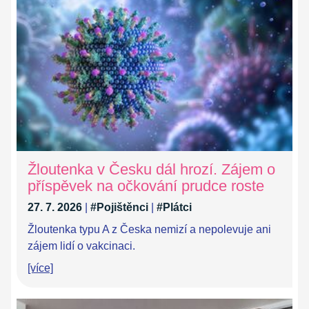
Žloutenka v Česku dál hrozí. Zájem o
příspěvek na očkování prudce roste
27. 7. 2026
|
#Pojištěnci
|
#Plátci
Žloutenka typu A z Česka nemizí a nepolevuje ani
zájem lidí o vakcinaci.
[více]