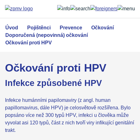
Přejít
k
hlavnímu
obsahu
Úvod
Pojištěnci
Prevence
Očkování
Doporučená (nepovinná) očkování
Očkování proti HPV
Očkování proti HPV
Infekce způsobené HPV
Infekce humánními papilomaviry (z angl. human
papillomavirus, dále HPV) je celosvětově rozšířena. Bylo
popsáno více než 300 typů HPV, infekci u člověka může
vyvolat asi 120 typů, část z nich tvoří viry infikující genitální
trakt.