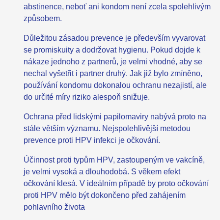
abstinence, neboť ani kondom není zcela spolehlivým
způsobem.
Důležitou zásadou prevence je především vyvarovat
se promiskuity a dodržovat hygienu. Pokud dojde k
nákaze jednoho z partnerů, je velmi vhodné, aby se
nechal vyšetřit i partner druhý. Jak již bylo zmíněno,
používání kondomu dokonalou ochranu nezajistí, ale
do určité míry riziko alespoň snižuje.
Ochrana před lidskými papilomaviry nabývá proto na
stále větším významu. Nejspolehlivější metodou
prevence proti HPV infekci je očkování.
Účinnost proti typům HPV, zastoupeným ve vakcíně,
je velmi vysoká a dlouhodobá. S věkem efekt
očkování klesá. V ideálním případě by proto očkování
proti HPV mělo být dokončeno před zahájením
pohlavního života