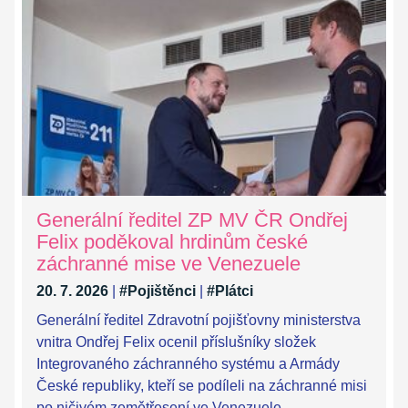
Generální ředitel ZP MV ČR Ondřej
Felix poděkoval hrdinům české
záchranné mise ve Venezuele
20. 7. 2026
|
#Pojištěnci
|
#Plátci
Generální ředitel Zdravotní pojišťovny ministerstva
vnitra Ondřej Felix ocenil příslušníky složek
Integrovaného záchranného systému a Armády
České republiky, kteří se podíleli na záchranné misi
po ničivém zemětřesení ve Venezuele.