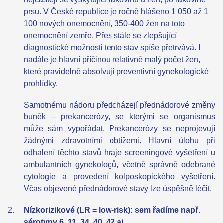
prsu. V České republice je ročně hlášeno 1 050 až 1
100 nových onemocnění, 350-400 žen na toto
onemocnění zemře. Přes stále se zlepšující
diagnostické možnosti tento stav spíše přetrvává. I
nadále je hlavní příčinou relativně malý počet žen,
které pravidelně absolvují preventivní gynekologické
prohlídky.
Samotnému nádoru předcházejí přednádorové změny
buněk – prekancerózy, se kterými se organismus
může sám vypořádat. Prekancerózy se neprojevují
žádnými zdravotními obtížemi. Hlavní úlohu při
odhalení těchto stavů hraje screeningové vyšetření u
ambulantních gynekologů, včetně správně odebrané
cytologie a provedení kolposkopického vyšetření.
Včas objevené přednádorové stavy lze úspěšně léčit.
Nízkorizikové (LR = low-risk): sem řadíme např.
sérotypy 6, 11, 34, 40, 42 aj.