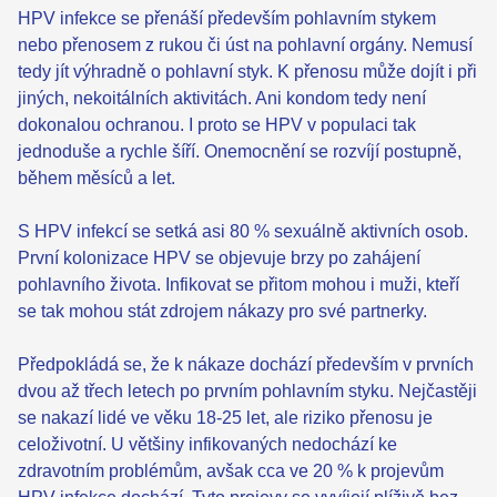
HPV infekce se přenáší především pohlavním stykem
nebo přenosem z rukou či úst na pohlavní orgány. Nemusí
tedy jít výhradně o pohlavní styk. K přenosu může dojít i při
jiných, nekoitálních aktivitách. Ani kondom tedy není
dokonalou ochranou. I proto se HPV v populaci tak
jednoduše a rychle šíří. Onemocnění se rozvíjí postupně,
během měsíců a let.
S HPV infekcí se setká asi 80 % sexuálně aktivních osob.
První kolonizace HPV se objevuje brzy po zahájení
pohlavního života. Infikovat se přitom mohou i muži, kteří
se tak mohou stát zdrojem nákazy pro své partnerky.
Předpokládá se, že k nákaze dochází především v prvních
dvou až třech letech po prvním pohlavním styku. Nejčastěji
se nakazí lidé ve věku 18-25 let, ale riziko přenosu je
celoživotní. U většiny infikovaných nedochází ke
zdravotním problémům, avšak cca ve 20 % k projevům