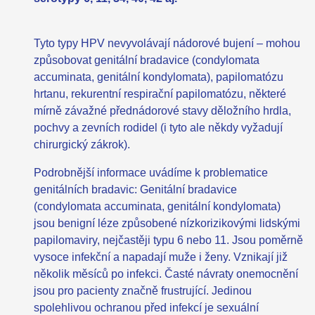
Tyto typy HPV nevyvolávají nádorové bujení – mohou
způsobovat genitální bradavice (condylomata
accuminata, genitální kondylomata), papilomatózu
hrtanu, rekurentní respirační papilomatózu, některé
mírně závažné přednádorové stavy děložního hrdla,
pochvy a zevních rodidel (i tyto ale někdy vyžadují
chirurgický zákrok).
Podrobnější informace uvádíme k problematice
genitálních bradavic: Genitální bradavice
(condylomata accuminata, genitální kondylomata)
jsou benigní léze způsobené nízkorizikovými lidskými
papilomaviry, nejčastěji typu 6 nebo 11. Jsou poměrně
vysoce infekční a napadají muže i ženy. Vznikají již
několik měsíců po infekci. Časté návraty onemocnění
jsou pro pacienty značně frustrující. Jedinou
spolehlivou ochranou před infekcí je sexuální