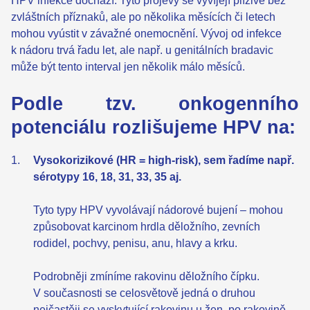
HPV infekce dochází. Tyto projevy se vyvíjejí plíživě bez
zvláštních příznaků, ale po několika měsících či letech
mohou vyústit v závažné onemocnění. Vývoj od infekce
k nádoru trvá řadu let, ale např. u genitálních bradavic
může být tento interval jen několik málo měsíců.
Podle tzv. onkogenního
potenciálu rozlišujeme HPV na:
Vysokorizikové (HR = high-risk), sem řadíme např.
sérotypy 16, 18, 31, 33, 35 aj.
Tyto typy HPV vyvolávají nádorové bujení – mohou
způsobovat karcinom hrdla děložního, zevních
rodidel, pochvy, penisu, anu, hlavy a krku.
Podrobněji zmíníme rakovinu děložního čípku.
V současnosti se celosvětově jedná o druhou
nejčastěji se vyskytující rakovinu u žen, po rakovině