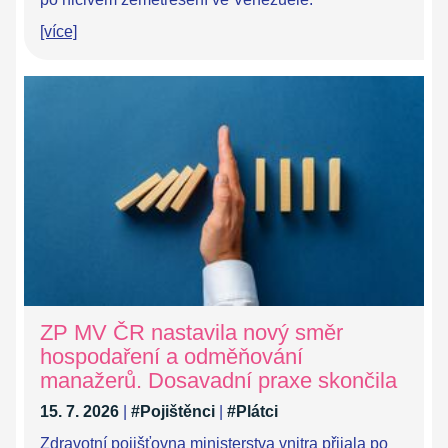
[více]
ZP MV ČR nastavila nový směr
hospodaření a odměňování
manažerů. Dosavadní praxe skončila
15. 7. 2026
|
#Pojištěnci
|
#Plátci
Zdravotní pojišťovna ministerstva vnitra přijala po