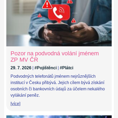
Pozor na podvodná volání jménem
ZP MV ČR
29. 7. 2026
|
#Pojištěnci
|
#Plátci
Podvodných telefonátů jménem nejrůznějších
institucí v Česku přibývá. Jejich cílem bývá získání
osobních či bankovních údajů za účelem nekalého
vylákání peněz.
[více]