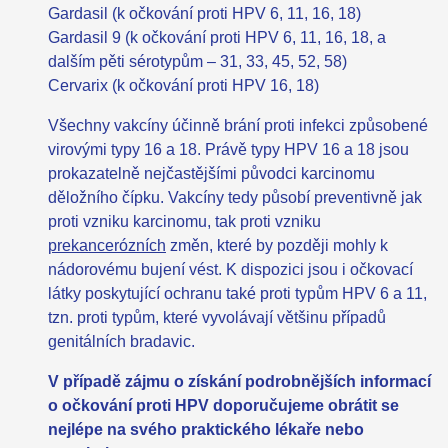
Gardasil (k očkování proti HPV 6, 11, 16, 18)
Gardasil 9 (k očkování proti HPV 6, 11, 16, 18, a
dalším pěti sérotypům – 31, 33, 45, 52, 58)
Cervarix (k očkování proti HPV 16, 18)
Všechny vakcíny účinně brání proti infekci způsobené
virovými typy 16 a 18. Právě typy HPV 16 a 18 jsou
prokazatelně nejčastějšími původci karcinomu
děložního čípku. Vakcíny tedy působí preventivně jak
proti vzniku karcinomu, tak proti vzniku
prekancerózních
změn, které by později mohly k
nádorovému bujení vést. K dispozici jsou i očkovací
látky poskytující ochranu také proti typům HPV 6 a 11,
tzn. proti typům, které vyvolávají většinu případů
genitálních bradavic.
V případě zájmu o získání podrobnějších informací
o očkování proti HPV doporučujeme obrátit se
nejlépe na svého praktického lékaře nebo