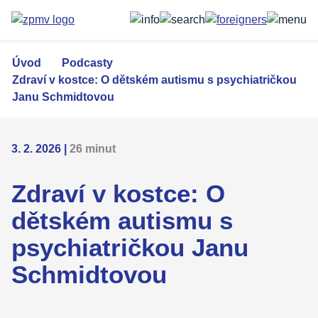
Přejít
k
hlavnímu
obsahu
Úvod
Podcasty
Zdraví v kostce: O dětském autismu s psychiatričkou
Janu Schmidtovou
3. 2. 2026
|
26 minut
Zdraví v kostce: O
dětském autismu s
psychiatričkou Janu
Schmidtovou