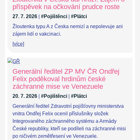
příspěvek na očkování prudce roste
27. 7. 2026
|
#Pojištěnci
|
#Plátci
Žloutenka typu A z Česka nemizí a nepolevuje ani
zájem lidí o vakcinaci.
[více]
Generální ředitel ZP MV ČR Ondřej
Felix poděkoval hrdinům české
záchranné mise ve Venezuele
20. 7. 2026
|
#Pojištěnci
|
#Plátci
Generální ředitel Zdravotní pojišťovny ministerstva
vnitra Ondřej Felix ocenil příslušníky složek
Integrovaného záchranného systému a Armády
České republiky, kteří se podíleli na záchranné misi
po ničivém zemětřesení ve Venezuele.