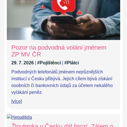
Pozor na podvodná volání jménem
ZP MV ČR
29. 7. 2026
|
#Pojištěnci
|
#Plátci
Podvodných telefonátů jménem nejrůznějších
institucí v Česku přibývá. Jejich cílem bývá získání
osobních či bankovních údajů za účelem nekalého
vylákání peněz.
[více]
Žloutenka v Česku dál hrozí. Zájem o