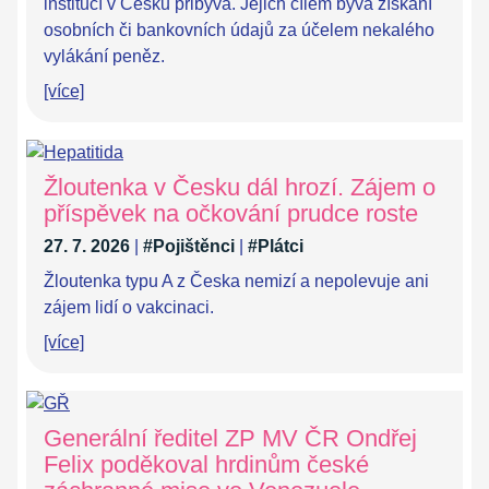
institucí v Česku přibývá. Jejich cílem bývá získání
osobních či bankovních údajů za účelem nekalého
vylákání peněz.
[více]
Žloutenka v Česku dál hrozí. Zájem o
příspěvek na očkování prudce roste
27. 7. 2026
|
#Pojištěnci
|
#Plátci
Žloutenka typu A z Česka nemizí a nepolevuje ani
zájem lidí o vakcinaci.
[více]
Generální ředitel ZP MV ČR Ondřej
Felix poděkoval hrdinům české