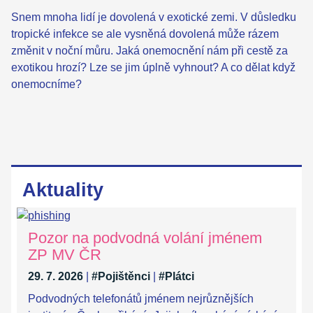
Snem mnoha lidí je dovolená v exotické zemi. V důsledku
tropické infekce se ale vysněná dovolená může rázem
změnit v noční můru. Jaká onemocnění nám při cestě za
exotikou hrozí? Lze se jim úplně vyhnout? A co dělat když
onemocníme?
Aktuality
Pozor na podvodná volání jménem
ZP MV ČR
29. 7. 2026
|
#Pojištěnci
|
#Plátci
Podvodných telefonátů jménem nejrůznějších