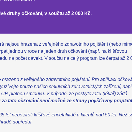
vé druhy očkování, v součtu až 2 000 Kč.
rá nejsou hrazena z veřejného zdravotního pojištění (nebo mim
rpat jednou v roce na jeden druh očkování (např. na klíšťovou
ledu na počet dávek). V součtu na celý program lze čerpat až 2 
 hrazeno z veřejného zdravotního pojištění. Pro aplikaci očkov
využívejte pouze našich smluvních zdravotnických zařízení, např
MV ČR platnou smlouvu. V případě, že poskytovatel (lékař) žádá
 za tato očkování není možné ze strany pojišťovny proplati
5 let nebo proti klíšťové encefalitidě u klientů nad 50 let. Než s
úhradě dopředu!