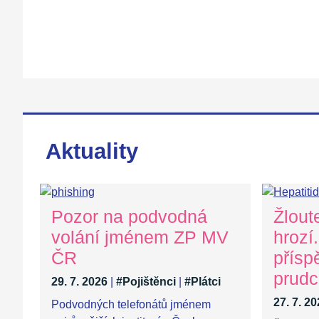
Aktuality
Pozor na podvodná
Žlout
volání jménem ZP MV
hrozí
ČR
přísp
prudc
29. 7. 2026
|
#Pojištěnci
|
#Plátci
27. 7. 2
Podvodných telefonátů jménem