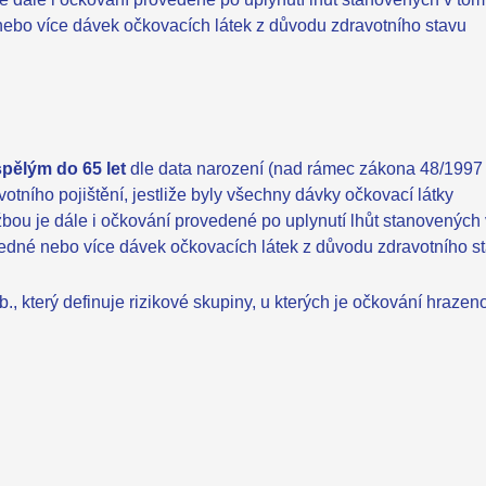
nebo více dávek očkovacích látek z důvodu zdravotního stavu
pělým do 65 let
dle data narození (nad rámec zákona 48/1997 
otního pojištění, jestliže byly všechny dávky očkovací látky
ou je dále i očkování provedené po uplynutí lhůt stanovených 
jedné nebo více dávek očkovacích látek z důvodu zdravotního s
 který definuje rizikové skupiny, u kterých je očkování hrazen