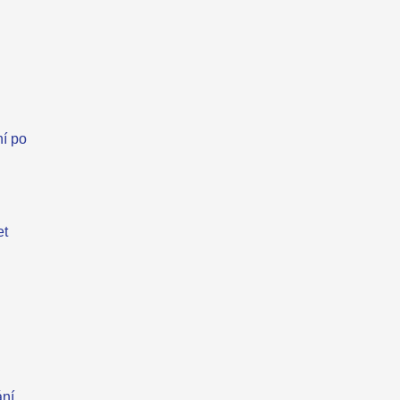
ní po
et
ání