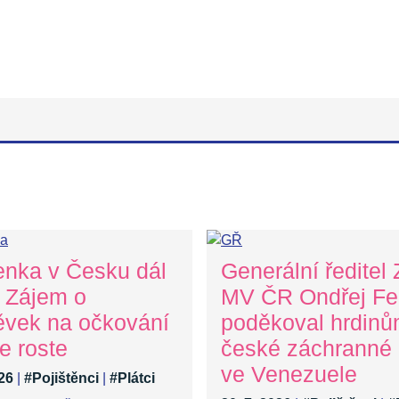
enka v Česku dál
Generální ředitel
. Zájem o
MV ČR Ondřej Fel
ěvek na očkování
poděkoval hrdin
e roste
české záchranné
ve Venezuele
026
|
#Pojištěnci
|
#Plátci