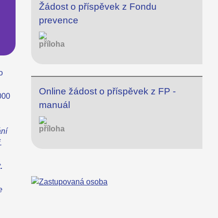
Žádost o příspěvek z Fondu
prevence
o
Online žádost o příspěvek z FP -
000
manuál
ání
.
t.
e