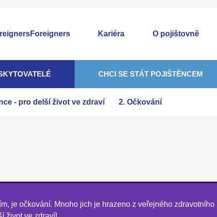
Foreigners
Kariéra
O pojištovně
SKYTOVATELÉ
CHCI SE STÁT POJIŠTĚNCEM
e - pro delší život ve zdraví
2. Očkování
m, je očkování. Mnoho jich je hrazeno z veřejného zdravotního
í život ve zdraví!