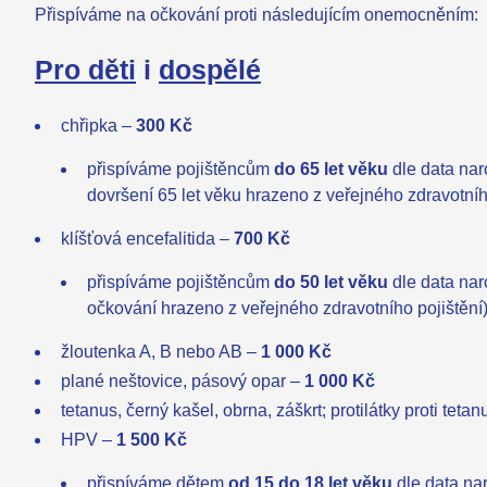
Přispíváme na očkování proti následujícím onemocněním:
Pro děti
i
dospělé
chřipka –
300 Kč
přispíváme pojištěncům
do 65 let věku
dle data nar
dovršení 65 let věku hrazeno z veřejného zdravotníh
klíšťová encefalitida –
700 Kč
přispíváme pojištěncům
do 50 let věku
dle data nar
očkování hrazeno z veřejného zdravotního pojištění
žloutenka A, B nebo AB –
1 000 Kč
plané neštovice, pásový opar –
1 000 Kč
tetanus, černý kašel, obrna, záškrt; protilátky proti teta
HPV –
1 500 Kč
přispíváme dětem
od 15 do 18 let věku
dle data na