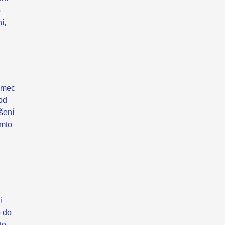
o
í,
rámec
od
šení
omto
i
o do
to