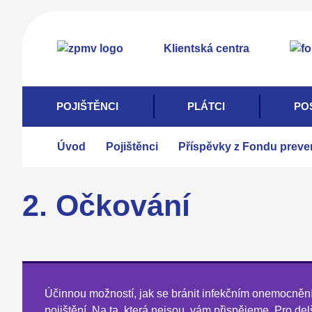
Přejít
k
Klientská centra
hlavnímu
obsahu
POJIŠTĚNCI
PLÁTCI
PO
Úvod
Pojištěnci
Příspěvky z Fondu prevenc
2. Očkování
Účinnou možností, jak se bránit infekčním onemocnění
pojištění. Na ta, která nejsou, vám přispějeme. Pro delš