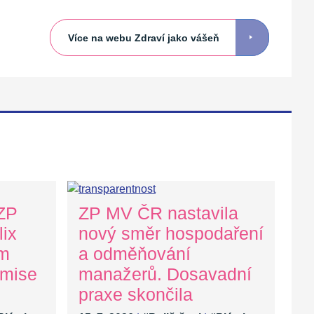
Více na webu Zdraví jako vášeň
 ZP
ZP MV ČR nastavila
ix
nový směr hospodaření
ům
a odměňování
 mise
manažerů. Dosavadní
praxe skončila