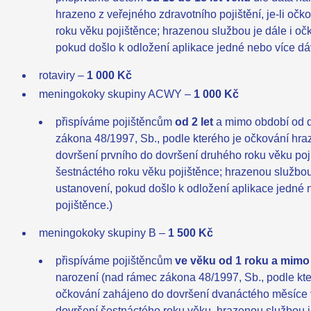
hrazeno z veřejného zdravotního pojištění, je-li o
roku věku pojištěnce; hrazenou službou je dále i oč
pokud došlo k odložení aplikace jedné nebo více dá
rotaviry –
1 000 Kč
meningokoky skupiny ACWY –
1 000 Kč
přispíváme pojištěncům
od 2 let
a mimo období od do
zákona 48/1997, Sb., podle kterého je očkování hraz
dovršení prvního do dovršení druhého roku věku poji
šestnáctého roku věku pojištěnce; hrazenou službou
ustanovení, pokud došlo k odložení aplikace jedné 
pojištěnce.)
meningokoky skupiny B –
1 500 Kč
přispíváme pojištěncům
ve věku od 1 roku a mimo
narození (nad rámec zákona 48/1997, Sb., podle kter
očkování zahájeno do dovršení dvanáctého měsíce vě
dovršení šestnáctého roku věku, hrazenou službou j