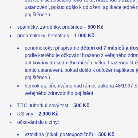
ustanovení, pokud došlo k odložení aplikace jedné 
pojištěnce.)
spalničky, zarděnky, příušnice –
500 Kč
pneumokoky; hemofilus –
1 000 Kč
penumokoky: přispíváme
dětem od 7 měsíců a dos
podle kterého je očkování hrazeno z veřejného zdrav
aplikovány do sedmého měsíce věku. hrazenou služb
tomto ustanovení, pokud došlo k odložení aplikace 
pojištěnce.)
hemofilus: přispíváme nad rámec zákona 48/1997 Sb.,
veřejného zdravotního pojištění
TBC; tuberkulinový test –
500 Kč
RS viry –
2 000 Kč
očkování do ciziny:
vzteklina (nikoli postexpozičně) –
500 Kč