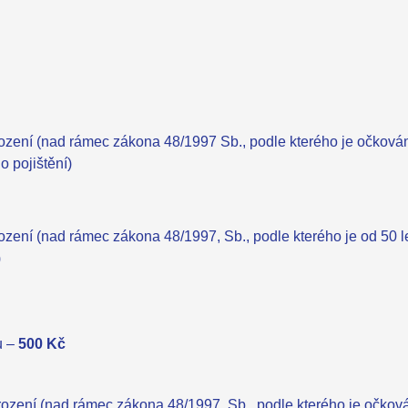
ození (nad rámec zákona 48/1997 Sb., podle kterého je očková
o pojištění)
ození (nad rámec zákona 48/1997, Sb., podle kterého je od 50 l
)
nu –
500 Kč
rození (nad rámec zákona 48/1997, Sb., podle kterého je očkov