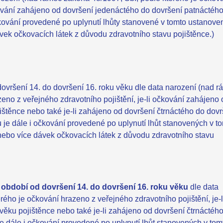
čkování zahájeno od dovršení jedenáctého do dovršení patnáctéh
kování provedené po uplynutí lhůty stanovené v tomto ustanoven
vek očkovacích látek z důvodu zdravotního stavu pojištěnce.)
vršení 14. do dovršení 16. roku věku dle data narození (nad 
eno z veřejného zdravotního pojištění, je-li očkování zahájeno 
štěnce nebo také je-li zahájeno od dovršení čtrnáctého do dovr
 je dále i očkování provedené po uplynutí lhůt stanovených v t
nebo více dávek očkovacích látek z důvodu zdravotního stavu
 období od dovršení 14. do dovršení 16. roku věku
dle data
ého je očkování hrazeno z veřejného zdravotního pojištění, je-l
ku pojištěnce nebo také je-li zahájeno od dovršení čtrnáctéh
e dále i očkování provedené po uplynutí lhůt stanovených v tom