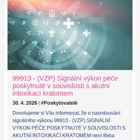
99913 - (VZP) Signální výkon péče
poskytnuté v souvislosti s akutní
intoxikací kratomem
30. 4. 2026
|
#Poskytovatelé
Dovolujeme si Vás informovat, že o nasmlouvání
signálního výkonu 99913 - (VZP) SIGNÁLNÍ
VÝKON PÉČE POSKYTNUTÉ V SOUVISLOSTI S
AKUTNÍ INTOXIKACÍ KRATOMEM není třeba