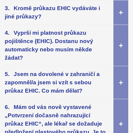
Kromě průkazu EHIC vydáváte i
jiné průkazy?
Vyprší mi platnost průkazu
pojištěnce (EHIC). Dostanu nový
automaticky nebo musím někde
žádat?
Jsem na dovolené v zahraničí a
zapomněl/a jsem si vzít s sebou
průkaz EHIC. Co mám dělat?
Mám od vás nově vystavené
„Potvrzení dočasně nahrazující
průkaz EHIC“, ale lékař se dožaduje
předložení plastového průkazu. Je to