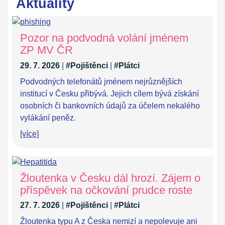
Aktuality
Pozor na podvodná volání jménem
ZP MV ČR
29. 7. 2026
|
#Pojištěnci
|
#Plátci
Podvodných telefonátů jménem nejrůznějších
institucí v Česku přibývá. Jejich cílem bývá získání
osobních či bankovních údajů za účelem nekalého
vylákání peněz.
[více]
Žloutenka v Česku dál hrozí. Zájem o
příspěvek na očkování prudce roste
27. 7. 2026
|
#Pojištěnci
|
#Plátci
Žloutenka typu A z Česka nemizí a nepolevuje ani