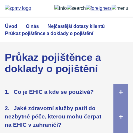
Přejít
k
hlavnímu
obsahu
Úvod
O nás
Nejčastější dotazy klientů
Průkaz pojištěnce a doklady o pojištění
Průkaz pojištěnce a
doklady o pojištění
Co je EHIC a kde se používá?
Jaké zdravotní služby patří do
nezbytné péče, kterou mohu čerpat
na EHIC v zahraničí?