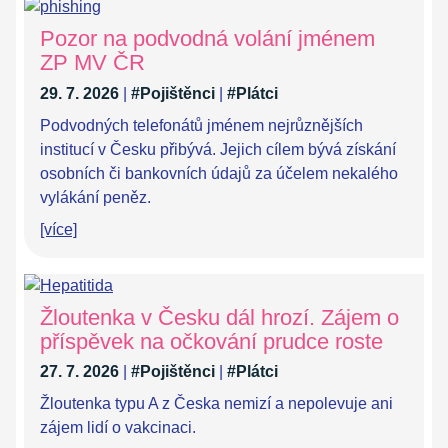
Pozor na podvodná volání jménem
ZP MV ČR
29. 7. 2026
|
#Pojištěnci
|
#Plátci
Podvodných telefonátů jménem nejrůznějších
institucí v Česku přibývá. Jejich cílem bývá získání
osobních či bankovních údajů za účelem nekalého
vylákání peněz.
[více]
Žloutenka v Česku dál hrozí. Zájem o
příspěvek na očkování prudce roste
27. 7. 2026
|
#Pojištěnci
|
#Plátci
Žloutenka typu A z Česka nemizí a nepolevuje ani
zájem lidí o vakcinaci.