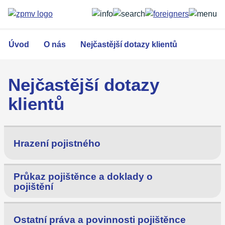
Přejít
k
hlavnímu
obsahu
Úvod
O nás
Nejčastější dotazy klientů
Nejčastější dotazy
klientů
Hrazení pojistného
Průkaz pojištěnce a doklady o
pojištění
Ostatní práva a povinnosti pojištěnce