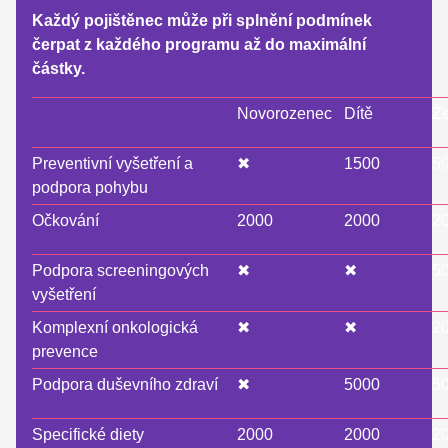
Každý pojištěnec může při splnění podmínek
čerpat z každého programu až do maximální
částky.
Novorozenec
Dítě
Ž
Preventivní vyšetření a
✖
1500
5
podpora pohybu
Očkování
2000
2000
2
Podpora screeningových
✖
✖
5
vyšetření
Komplexní onkologická
✖
✖
2
prevence
Podpora duševního zdraví
✖
5000
5
Specifické diety
2000
2000
2