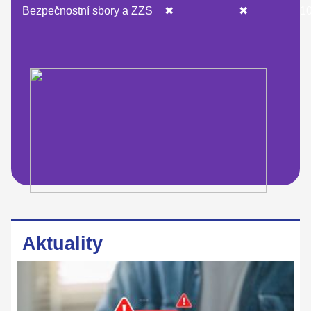
Bezpečnostní sbory a ZZS
✖
✖
1
Aktuality