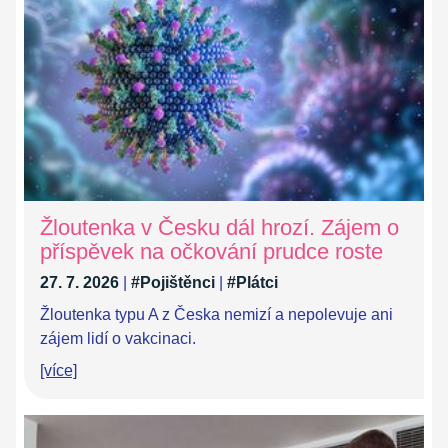
Žloutenka v Česku dál hrozí. Zájem o
příspěvek na očkování prudce roste
27. 7. 2026
|
#Pojištěnci
|
#Plátci
Žloutenka typu A z Česka nemizí a nepolevuje ani
zájem lidí o vakcinaci.
[více]