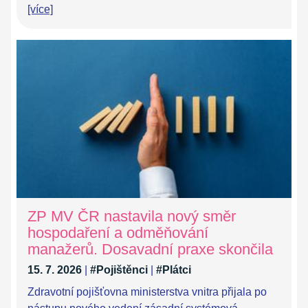
[více]
ZP MV ČR nastavila nový směr
hospodaření a odměňování
manažerů. Dosavadní praxe skončila
15. 7. 2026
|
#Pojištěnci
|
#Plátci
Zdravotní pojišťovna ministerstva vnitra přijala po