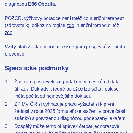
diagnózou
E66 Obezita.
POZOR, výživový poradce není totéž co nutriční terapeut
(zdravotník); odkaz na registr
zde
, nutriční terapeuti též
zde
.
Vždy platí
Základní podmínky čerpání příspěvků z Fondu
prevence
.
Specifické podmínky
Žádost o příspěvek lze podat do tří měsíců od data
úhrady. Doklady k jedné položce lze sčítat, pak se
lhůta počítá od nejnovějšího dokladu.
ZP MV ČR si vyhrazuje právo vyžádat si k první
žádosti v roce 2025 formulář (ke stažení v pravé části
stránky) s potvrzenou diagnózou podepsaný lékařem.
Dospělý může tento příspěvek čerpat jednorázově,