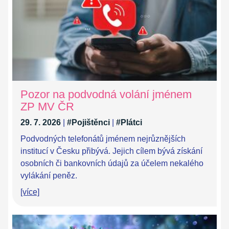
Pozor na podvodná volání jménem
ZP MV ČR
29. 7. 2026
|
#Pojištěnci
|
#Plátci
Podvodných telefonátů jménem nejrůznějších
institucí v Česku přibývá. Jejich cílem bývá získání
osobních či bankovních údajů za účelem nekalého
vylákání peněz.
[více]