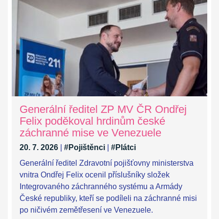
Generální ředitel ZP MV ČR Ondřej
Felix poděkoval hrdinům české
záchranné mise ve Venezuele
20. 7. 2026
|
#Pojištěnci
|
#Plátci
Generální ředitel Zdravotní pojišťovny ministerstva
vnitra Ondřej Felix ocenil příslušníky složek
Integrovaného záchranného systému a Armády
České republiky, kteří se podíleli na záchranné misi
po ničivém zemětřesení ve Venezuele.