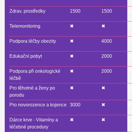
Zdrav. prostředky
1500
1500
5
Telemonitoring
✖
✖
2
Podpora léčby obezity
✖
4000
2
Edukační pobyt
✖
2000
2
Podpora při onkologické
✖
2000
2
léčbě
Pro těhotné a ženy po
✖
✖
5
porodu
Pro novorozence a kojence
3000
✖
✖
Dárce krve - Vitamíny a
✖
✖
5
léčebné procedury