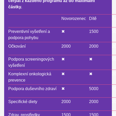
čerpat z každého programu až do maximální
částky.
Novorozenec
Dítě
Ž
Preventivní vyšetření a
✖
1500
5
podpora pohybu
Očkování
2000
2000
2
Podpora screeningových
✖
✖
5
vyšetření
Komplexní onkologická
✖
✖
2
prevence
Podpora duševního zdraví
✖
5000
5
Specifické diety
2000
2000
2
Zdrav. prostředky
1500
1500
5