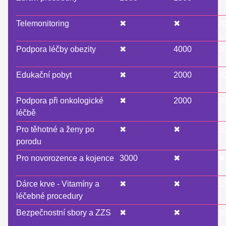
Telemonitoring
✖
✖
2
Podpora léčby obezity
✖
4000
2
Edukační pobyt
✖
2000
2
Podpora při onkologické
✖
2000
2
léčbě
Pro těhotné a ženy po
✖
✖
5
porodu
Pro novorozence a kojence
3000
✖
✖
Dárce krve - Vitamíny a
✖
✖
5
léčebné procedury
Bezpečnostní sbory a ZZS
✖
✖
1