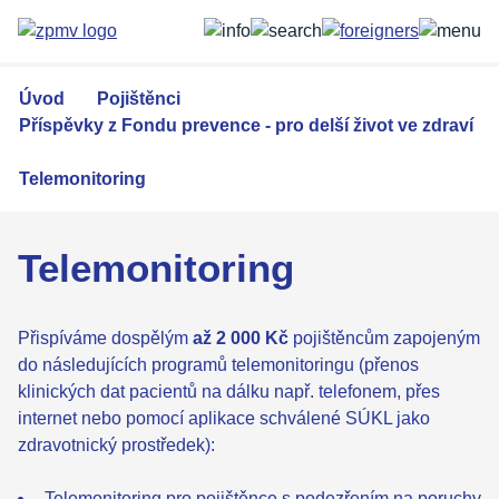
Přejít
k
hlavnímu
obsahu
Úvod
Pojištěnci
Příspěvky z Fondu prevence - pro delší život ve zdraví
Telemonitoring
Telemonitoring
Přispíváme dospělým
až 2 000 Kč
pojištěncům zapojeným
do následujících programů telemonitoringu (přenos
klinických dat pacientů na dálku např. telefonem, přes
internet nebo pomocí aplikace schválené SÚKL jako
zdravotnický prostředek):
Telemonitoring pro pojištěnce s podezřením na poruchy