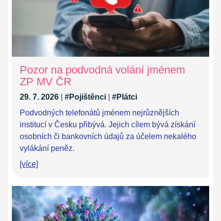
Pozor na podvodná volání jménem
ZP MV ČR
29. 7. 2026
|
#Pojištěnci
|
#Plátci
Podvodných telefonátů jménem nejrůznějších
institucí v Česku přibývá. Jejich cílem bývá získání
osobních či bankovních údajů za účelem nekalého
vylákání peněz.
[více]