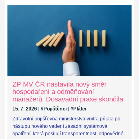
ZP MV ČR nastavila nový směr
hospodaření a odměňování
manažerů. Dosavadní praxe skončila
15. 7. 2026
|
#Pojištěnci
|
#Plátci
Zdravotní pojišťovna ministerstva vnitra přijala po
nástupu nového vedení zásadní systémová
opatření, která posilují transparentnost, odpovědné