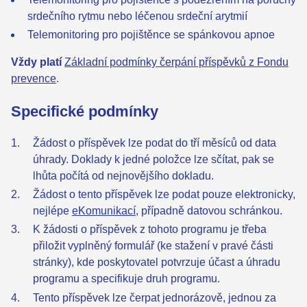
srdečního rytmu nebo léčenou srdeční arytmií
Telemonitoring pro pojištěnce se spánkovou apnoe
Vždy platí
Základní podmínky čerpání příspěvků z Fondu
prevence
.
Specifické podmínky
Žádost o příspěvek lze podat do tří měsíců od data
úhrady. Doklady k jedné položce lze sčítat, pak se
lhůta počítá od nejnovějšího dokladu.
Žádost o tento příspěvek lze podat pouze elektronicky,
nejlépe
eKomunikací
, případně datovou schránkou.
K žádosti o příspěvek z tohoto programu je třeba
přiložit vyplněný formulář (ke stažení v pravé části
stránky), kde poskytovatel potvrzuje účast a úhradu
programu a specifikuje druh programu.
Tento příspěvek lze čerpat jednorázově, jednou za