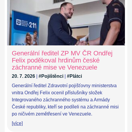
Generální ředitel ZP MV ČR Ondřej
Felix poděkoval hrdinům české
záchranné mise ve Venezuele
20. 7. 2026
|
#Pojištěnci
|
#Plátci
Generální ředitel Zdravotní pojišťovny ministerstva
vnitra Ondřej Felix ocenil příslušníky složek
Integrovaného záchranného systému a Armády
České republiky, kteří se podíleli na záchranné misi
po ničivém zemětřesení ve Venezuele.
[více]