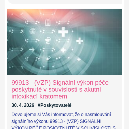
99913 - (VZP) Signální výkon péče
poskytnuté v souvislosti s akutní
intoxikací kratomem
30. 4. 2026
|
#Poskytovatelé
Dovolujeme si Vás informovat, že o nasmlouvání
signálního výkonu 99913 - (VZP) SIGNÁLNÍ
VÝKON PÉČE POSKYTNUTÉ V SOUVISLOSTI S