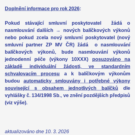
Doplnění informace pro rok 2026
:
Pokud stávající smluvní poskytovatel žádá o
nasmlouvání dalších → nových balíčkových výkonů
nebo pokud zcela nový smluvní poskytovatel (nový
smluvní partner ZP MV ČR) žádá o nasmlouvání
balíčkových výkonů, bude nasmlouvání výkonů
jednodenní péče (výkony 10XXX)
posuzováno na
základě individuální žádosti, ve standardním
schvalovacím procesu
a k balíčkovým výkonům
budou
automaticky smlouvány i potřebné výkony
související s obsahem jednotlivých balíčků
dle
vyhlášky č. 134/1998 Sb., ve znění pozdějších předpisů
(viz výše).
aktualizováno dne 10. 3. 2026