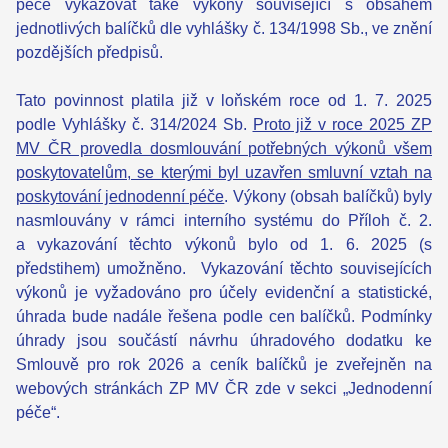
péče vykazovat také výkony související s obsahem
jednotlivých balíčků dle vyhlášky č. 134/1998 Sb., ve znění
pozdějších předpisů.
Tato povinnost platila již v loňském roce od 1. 7. 2025
podle Vyhlášky č. 314/2024 Sb.
Proto již v roce 2025 ZP
MV ČR provedla dosmlouvání potřebných výkonů všem
poskytovatelům, se kterými byl uzavřen smluvní vztah na
poskytování jednodenní péče
. Výkony (obsah balíčků) byly
nasmlouvány v rámci interního systému do Příloh č. 2.
a vykazování těchto výkonů bylo od 1. 6. 2025 (s
předstihem) umožněno. Vykazování těchto souvisejících
výkonů je vyžadováno pro účely evidenční a statistické,
úhrada bude nadále řešena podle cen balíčků. Podmínky
úhrady jsou součástí návrhu úhradového dodatku ke
Smlouvě pro rok 2026 a ceník balíčků je zveřejněn na
webových stránkách ZP MV ČR zde v sekci „Jednodenní
péče“.