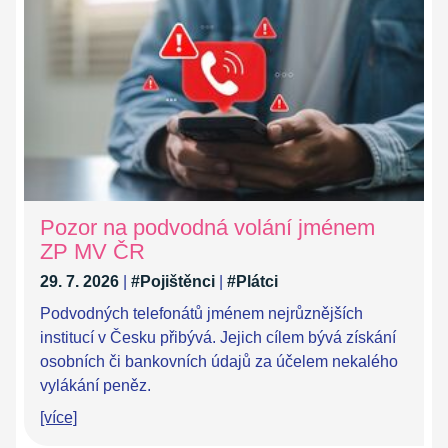
Pozor na podvodná volání jménem
ZP MV ČR
29. 7. 2026
|
#Pojištěnci
|
#Plátci
Podvodných telefonátů jménem nejrůznějších
institucí v Česku přibývá. Jejich cílem bývá získání
osobních či bankovních údajů za účelem nekalého
vylákání peněz.
[více]