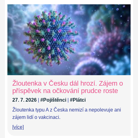
Žloutenka v Česku dál hrozí. Zájem o
příspěvek na očkování prudce roste
27. 7. 2026
|
#Pojištěnci
|
#Plátci
Žloutenka typu A z Česka nemizí a nepolevuje ani
zájem lidí o vakcinaci.
[více]