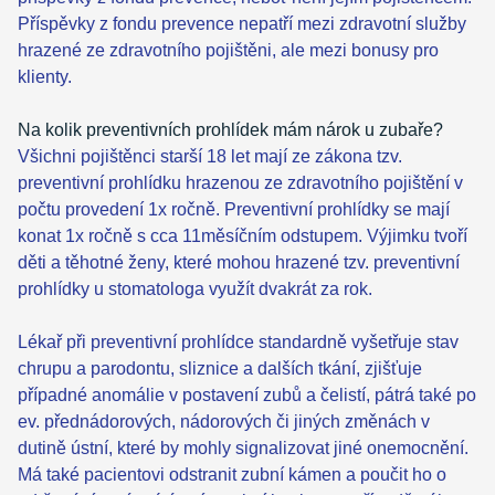
Příspěvky z fondu prevence nepatří mezi zdravotní služby
hrazené ze zdravotního pojištěni, ale mezi bonusy pro
klienty.
Na kolik preventivních prohlídek mám nárok u zubaře?
Všichni pojištěnci starší 18 let mají ze zákona tzv.
preventivní prohlídku hrazenou ze zdravotního pojištění v
počtu provedení 1x ročně. Preventivní prohlídky se mají
konat 1x ročně s cca 11měsíčním odstupem. Výjimku tvoří
děti a těhotné ženy, které mohou hrazené tzv. preventivní
prohlídky u stomatologa využít dvakrát za rok.
Lékař při preventivní prohlídce standardně vyšetřuje stav
chrupu a parodontu, sliznice a dalších tkání, zjišťuje
případné anomálie v postavení zubů a čelistí, pátrá také po
ev. přednádorových, nádorových či jiných změnách v
dutině ústní, které by mohly signalizovat jiné onemocnění.
Má také pacientovi odstranit zubní kámen a poučit ho o