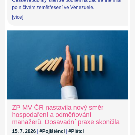
České republiky, kteří se podíleli na záchranné misi
po ničivém zemětřesení ve Venezuele.
[více]
ZP MV ČR nastavila nový směr
hospodaření a odměňování
manažerů. Dosavadní praxe skončila
15. 7. 2026
|
#Pojištěnci
|
#Plátci