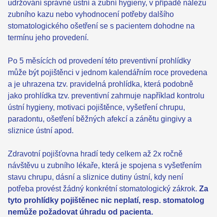
udržování správné ústní a zubní hygieny, v případě nálezu
zubního kazu nebo vyhodnocení potřeby dalšího
stomatologického ošetření se s pacientem dohodne na
termínu jeho provedení.
Po 5 měsících od provedení této preventivní prohlídky
může být pojištěnci v jednom kalendářním roce provedena
a je uhrazena tzv. pravidelná prohlídka, která podobně
jako prohlídka tzv. preventivní zahrnuje například kontrolu
ústní hygieny, motivaci pojištěnce, vyšetření chrupu,
paradontu, ošetření běžných afekcí a zánětu gingivy a
sliznice ústní apod.
Zdravotní pojišťovna hradí tedy celkem až 2x ročně
návštěvu u zubního lékaře, která je spojena s vyšetřením
stavu chrupu, dásní a sliznice dutiny ústní, kdy není
potřeba provést žádný konkrétní stomatologický zákrok.
Za
tyto prohlídky pojištěnec nic neplatí, resp. stomatolog
nemůže požadovat úhradu od pacienta.