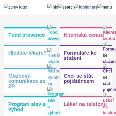
Přejít
k
hlavnímu
obsahu
Fond prevence
Klientská centra
Hledáte lékaře?
Formuláře ke
stažení
Možnosti
Chci se stát
komunikace se
pojištěncem
ZP
Program slev a
Lékař na telefonu
výhod