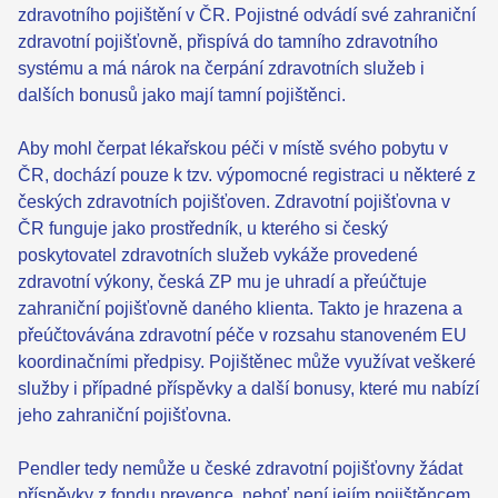
zdravotního pojištění v ČR. Pojistné odvádí své zahraniční
zdravotní pojišťovně, přispívá do tamního zdravotního
systému a má nárok na čerpání zdravotních služeb i
dalších bonusů jako mají tamní pojištěnci.
Aby mohl čerpat lékařskou péči v místě svého pobytu v
ČR, dochází pouze k tzv. výpomocné registraci u některé z
českých zdravotních pojišťoven. Zdravotní pojišťovna v
ČR funguje jako prostředník, u kterého si český
poskytovatel zdravotních služeb vykáže provedené
zdravotní výkony, česká ZP mu je uhradí a přeúčtuje
zahraniční pojišťovně daného klienta. Takto je hrazena a
přeúčtovávána zdravotní péče v rozsahu stanoveném EU
koordinačními předpisy. Pojištěnec může využívat veškeré
služby i případné příspěvky a další bonusy, které mu nabízí
jeho zahraniční pojišťovna.
Pendler tedy nemůže u české zdravotní pojišťovny žádat
příspěvky z fondu prevence, neboť není jejím pojištěncem.