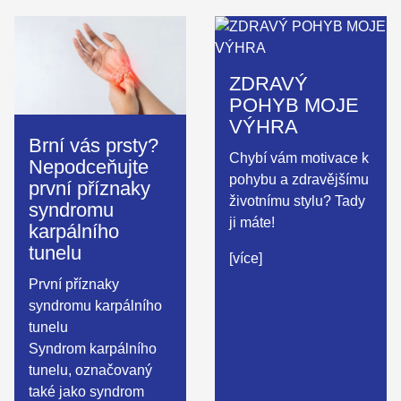
ZDRAVÝ
POHYB MOJE
VÝHRA
Brní vás prsty?
Chybí vám motivace k
Nepodceňujte
pohybu a zdravějšímu
první příznaky
životnímu stylu? Tady
syndromu
ji máte!
karpálního
tunelu
[více]
První příznaky
syndromu karpálního
tunelu
Syndrom karpálního
tunelu, označovaný
také jako syndrom