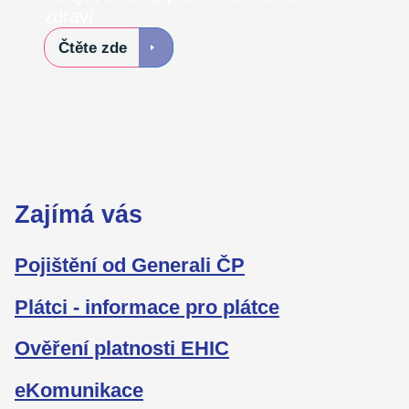
zdraví
Čtěte zde
Zajímá vás
Pojištění od Generali ČP
Plátci - informace pro plátce
Ověření platnosti EHIC
eKomunikace