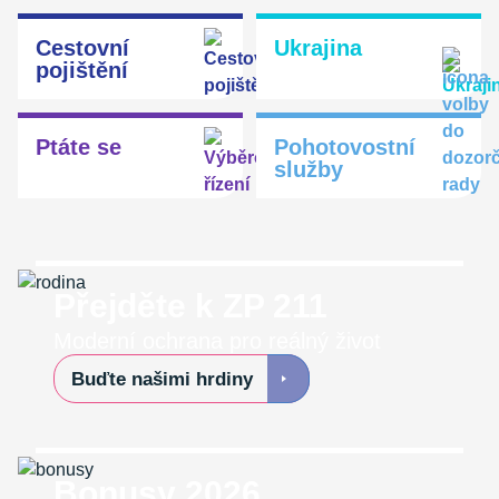
Cestovní
Ukrajina
pojištění
Ptáte se
Pohotovostní
služby
Přejděte k ZP 211
Moderní ochrana pro reálný život
Buďte našimi hrdiny
Bonusy 2026