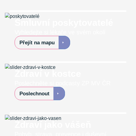
Smluvní poskytovatelé
Vyhledejte si lékaře ve svém okolí
Přejít na mapu
Zdraví v kostce
Poslechněte si podcasty ZP MV ČR
Poslechnout
Zdraví jako vášeň
Pohyb, strava, prevence i duševní