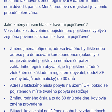
nestihne tak novorozence registrovat v daném termínu,
není důvod k panice. Menší prodleva s registrací je v tomto
případě tolerována.
Jaké změny musím hlásit zdravotní pojišťovně?
Ve vztahu ke zdravotnímu pojištění pro pojištěnce vyplývá
zejména povinnost oznámit zdravotní pojišťovně:
Změnu jména, příjmení, adresu trvalého bydliště nebo
adresu pro doručování korespondence (pokud tyto
údaje zdravotní pojišťovna nemůže čerpat ze
základního registru obyvatel; je-li pojištěnec řádně
ztotožněn se základním registrem obyvatel, obdrží ZP
změny údajů automaticky) do 30 dnů
Adresu faktického místa pobytu na území ČR, pokud se
pojištěnec v místě trvalého pobytu nezdržuje
Změnu rodného čísla a to do 30 dnů ode dne, kdy byla
změna provedena
Situaci, kdy se stal pojištěnec osobu bez zdanitelných