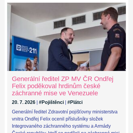
Generální ředitel ZP MV ČR Ondřej
Felix poděkoval hrdinům české
záchranné mise ve Venezuele
20. 7. 2026
|
#Pojištěnci
|
#Plátci
Generální ředitel Zdravotní pojišťovny ministerstva
vnitra Ondřej Felix ocenil příslušníky složek
Integrovaného záchranného systému a Armády