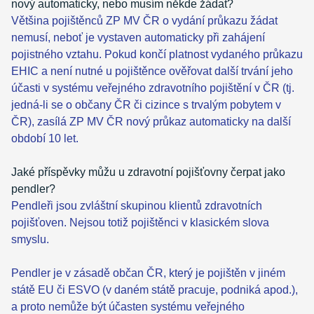
nový automaticky, nebo musím někde žádat?
Většina pojištěnců ZP MV ČR o vydání průkazu žádat
nemusí, neboť je vystaven automaticky při zahájení
pojistného vztahu. Pokud končí platnost vydaného průkazu
EHIC a není nutné u pojištěnce ověřovat další trvání jeho
účasti v systému veřejného zdravotního pojištění v ČR (tj.
jedná-li se o občany ČR či cizince s trvalým pobytem v
ČR), zasílá ZP MV ČR nový průkaz automaticky na další
období 10 let.
Jaké příspěvky můžu u zdravotní pojišťovny čerpat jako
pendler?
Pendleři jsou zvláštní skupinou klientů zdravotních
pojišťoven. Nejsou totiž pojištěnci v klasickém slova
smyslu.
Pendler je v zásadě občan ČR, který je pojištěn v jiném
státě EU či ESVO (v daném státě pracuje, podniká apod.),
a proto nemůže být účasten systému veřejného