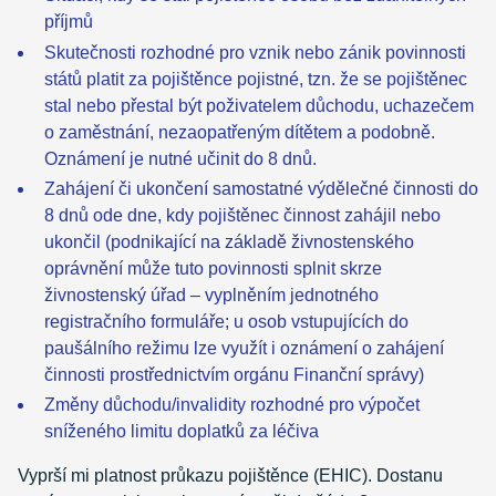
příjmů
Skutečnosti rozhodné pro vznik nebo zánik povinnosti
států platit za pojištěnce pojistné, tzn. že se pojištěnec
stal nebo přestal být poživatelem důchodu, uchazečem
o zaměstnání, nezaopatřeným dítětem a podobně.
Oznámení je nutné učinit do 8 dnů.
Zahájení či ukončení samostatné výdělečné činnosti do
8 dnů ode dne, kdy pojištěnec činnost zahájil nebo
ukončil (podnikající na základě živnostenského
oprávnění může tuto povinnosti splnit skrze
živnostenský úřad – vyplněním jednotného
registračního formuláře; u osob vstupujících do
paušálního režimu lze využít i oznámení o zahájení
činnosti prostřednictvím orgánu Finanční správy)
Změny důchodu/invalidity rozhodné pro výpočet
sníženého limitu doplatků za léčiva
Vyprší mi platnost průkazu pojištěnce (EHIC). Dostanu