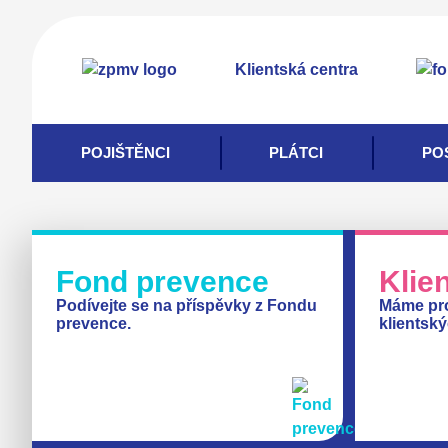
Přejít
k
Klientská centra
hlavnímu
obsahu
POJIŠTĚNCI
PLÁTCI
PO
Fond prevence
Klie
Podívejte se na příspěvky z Fondu
Máme pro
prevence.
klientsk