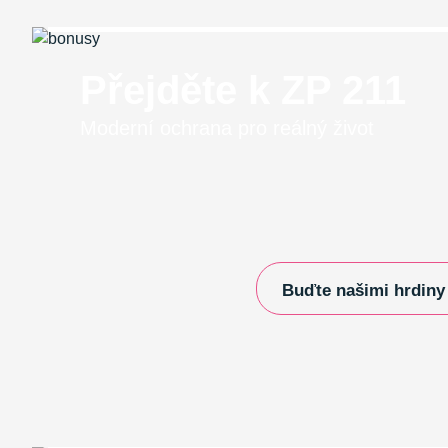
Přejděte k ZP 211
Moderní ochrana pro reálný život
Buďte našimi hrdiny