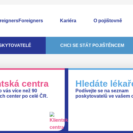
Foreigners
Kariéra
O pojištovně
SKYTOVATELÉ
CHCI SE STÁT POJIŠTĚNCEM
ntská centra
Hledáte lékař
 vás více než
90
Podívejte se na
seznam
ých center
po celé ČR.
poskytovatelů
ve vašem o