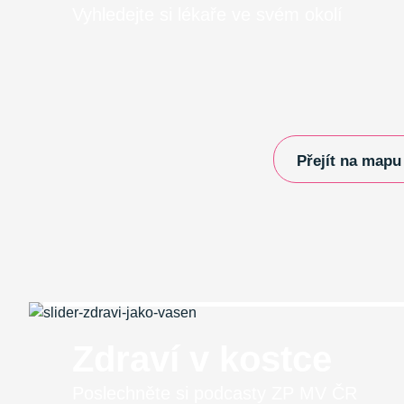
Vyhledejte si lékaře ve svém okolí
Přejít na mapu
Zdraví v kostce
Poslechněte si podcasty ZP MV ČR