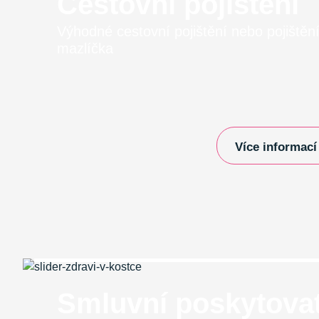
Cestovní pojištění
Výhodné cestovní pojištění nebo pojištěn
mazlíčka
Více informací
Smluvní poskytovat