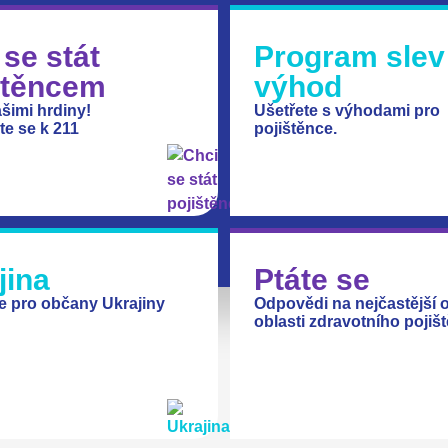
 se stát
Program slev
štěncem
výhod
šimi hrdiny!
Ušetřete s výhodami pro
te se k 211
pojištěnce.
jina
Ptáte se
e pro občany Ukrajiny
Odpovědi na nejčastější o
oblasti zdravotního pojišt