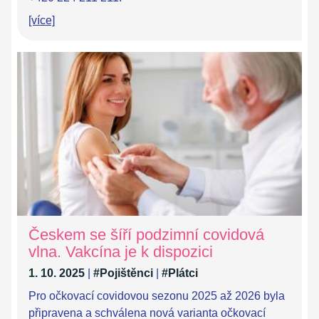
[více]
Českem se šíří podzimní covidová
vlna. Vakcína je k dispozici
1. 10. 2025
|
#Pojištěnci
|
#Plátci
Pro očkovací covidovou sezonu 2025 až 2026 byla
připravena a schválena nová varianta očkovací