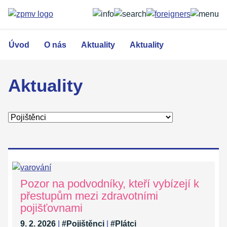
Přejít
k
hlavnímu
obsahu
Úvod
O nás
Aktuality
Aktuality
Aktuality
Pozor na podvodníky, kteří vybízejí k
přestupům mezi zdravotními
pojišťovnami
9. 2. 2026
|
#Pojištěnci
|
#Plátci