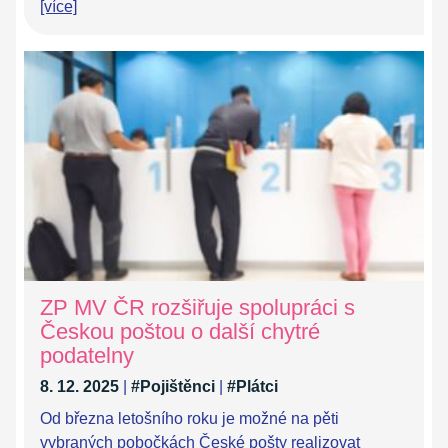
[více]
ZP MV ČR rozšiřuje spolupráci s
Českou poštou o další chytré
podatelny
8. 12. 2025
|
#Pojištěnci
|
#Plátci
Od března letošního roku je možné na pěti
vybraných pobočkách České pošty realizovat