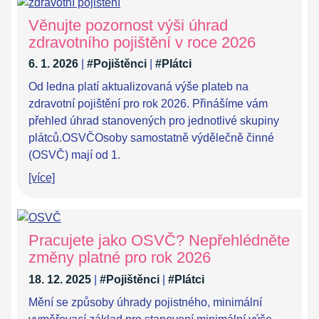
Věnujte pozornost výši úhrad
zdravotního pojištění v roce 2026
6. 1. 2026
|
#Pojištěnci
|
#Plátci
Od ledna platí aktualizovaná výše plateb na
zdravotní pojištění pro rok 2026. Přinášíme vám
přehled úhrad stanovených pro jednotlivé skupiny
plátců.OSVČOsoby samostatně výdělečně činné
(OSVČ) mají od 1.
[více]
Pracujete jako OSVČ? Nepřehlédněte
změny platné pro rok 2026
18. 12. 2025
|
#Pojištěnci
|
#Plátci
Mění se způsoby úhrady pojistného, minimální