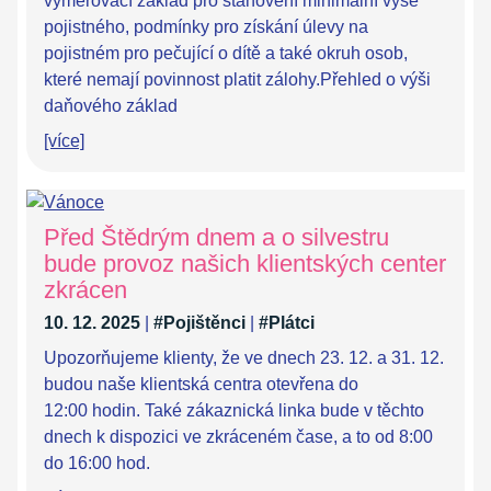
vyměřovací základ pro stanovení minimální výše
pojistného, podmínky pro získání úlevy na
pojistném pro pečující o dítě a také okruh osob,
které nemají povinnost platit zálohy.Přehled o výši
daňového základ
[více]
Před Štědrým dnem a o silvestru
bude provoz našich klientských center
zkrácen
10. 12. 2025
|
#Pojištěnci
|
#Plátci
Upozorňujeme klienty, že ve dnech 23. 12. a 31. 12.
budou naše klientská centra otevřena do
12:00 hodin. Také zákaznická linka bude v těchto
dnech k dispozici ve zkráceném čase, a to od 8:00
do 16:00 hod.