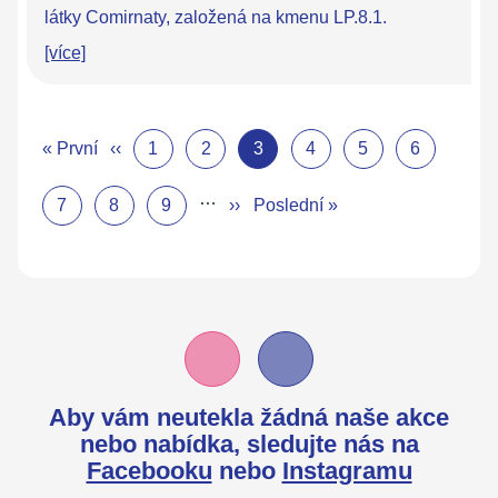
látky Comirnaty, založená na kmenu LP.8.1.
[více]
« První
‹‹
1
2
3
4
5
6
…
7
8
9
››
Poslední »
Aby vám neutekla žádná naše akce
nebo nabídka,
sledujte nás na
Facebooku
nebo
Instagramu