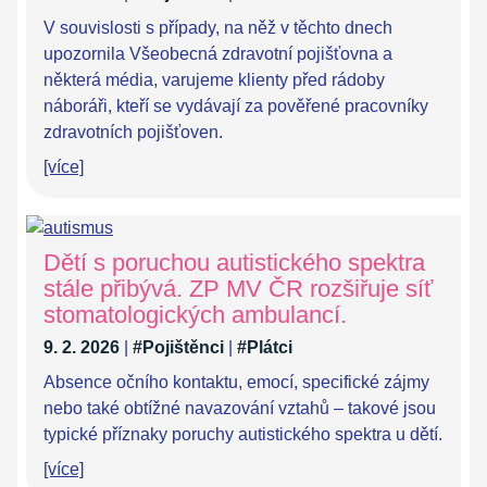
V souvislosti s případy, na něž v těchto dnech
upozornila Všeobecná zdravotní pojišťovna a
některá média, varujeme klienty před rádoby
náboráři, kteří se vydávají za pověřené pracovníky
zdravotních pojišťoven.
[více]
Dětí s poruchou autistického spektra
stále přibývá. ZP MV ČR rozšiřuje síť
stomatologických ambulancí.
9. 2. 2026
|
#Pojištěnci
|
#Plátci
Absence očního kontaktu, emocí, specifické zájmy
nebo také obtížné navazování vztahů – takové jsou
typické příznaky poruchy autistického spektra u dětí.
[více]